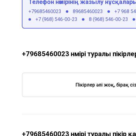
Телефон нөмірінің жазылу нұсқалар
+79685460023
89685460023
+7 968 5
+7 (968) 546-00-23
8 (968) 546-00-23
+79685460023 нөмірі туралы пікірле
Пікірлер әлі жоқ, бірақ с
+79685460023 нөмірі туралы пікір 