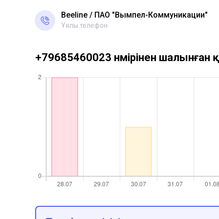
Beeline
ПАО "Вымпел-Коммуникации"
Ұялы телефон
+79685460023 нөмірінен шалынған қ