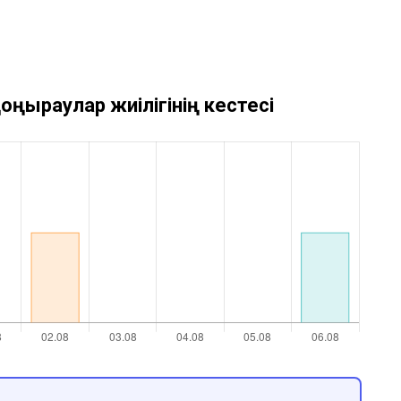
оңыраулар жиілігінің кестесі