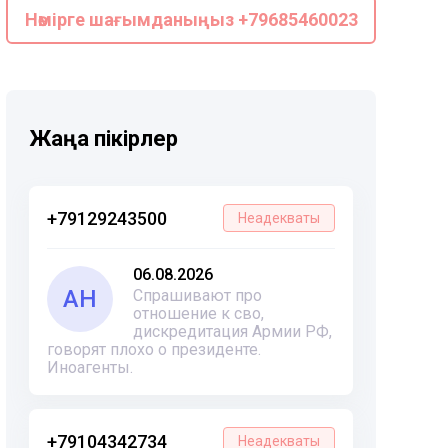
Нөмірге шағымданыңыз +79685460023
Жаңа пікірлер
+79129243500
Неадекваты
06.08.2026
АН
Спрашивают про
отношение к сво,
дискредитация Армии РФ,
говорят плохо о президенте.
Иноагенты.
+79104342734
Неадекваты