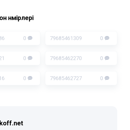
н нөмірлері
86
0
79685461309
0
21
0
79685462270
0
16
0
79685462727
0
koff.net