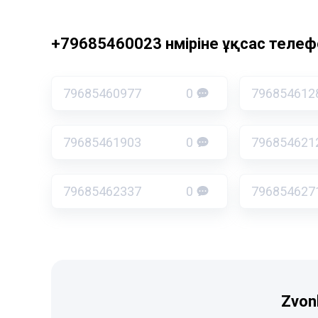
+79685460023 нөміріне ұқсас телефо
79685460977
0
796854612
79685461903
0
796854621
79685462337
0
796854627
Zvon