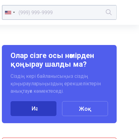
Олар сізге осы нөмірден
қоңырау шалды ма?
Сіздің кері байланысыңыз сіздің
қоңырауларыңыздың ерекшеліктерін
анықтауға көмектеседі.
Иә
Жоқ