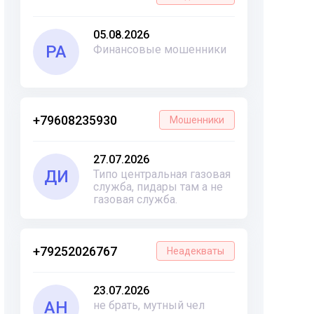
05.08.2026
РА
Финансовые мошенники
+79608235930
Мошенники
27.07.2026
ДИ
Типо центральная газовая
служба, пидары там а не
газовая служба.
+79252026767
Неадекваты
23.07.2026
АН
не брать, мутный чел