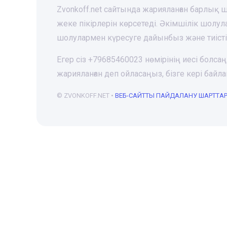
Zvonkoff.net сайтында жарияланған барлық
жеке пікірлерін көрсетеді. Әкімшілік шолу
шолулармен күресуге дайынбыз және тиіст
Егер сіз +79685460023 нөмірінің иесі болса
жарияланған деп ойласаңыз, бізге кері ба
© ZVONKOFF.NET •
ВЕБ-CАЙТТЫ ПАЙДАЛАНУ ШАРТТА