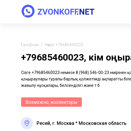
Галоўная
Нөмірі +79685460023
+79685460023, кім қоңы
Сізге +79685460023 немесе 8 (968) 546-00-23 нөмірінен 
қоңыраулары туралы барлық қолжетімді ақпаратты біле 
жазылу нұсқалары, белсенділігі және т.б.
Возможно, коллекторы
Ресей, г. Москва * Московская область