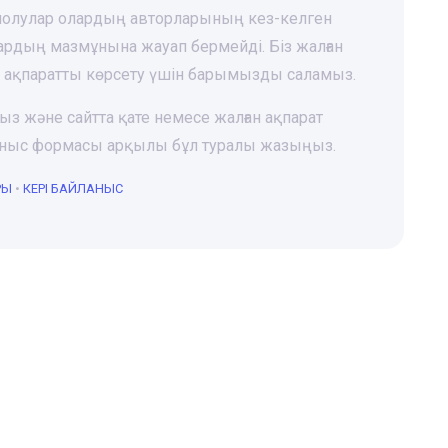
 шолулар олардың авторларының кез-келген
лардың мазмұнына жауап бермейді. Біз жалған
і ақпаратты көрсету үшін барымызды саламыз.
ңыз және сайтта қате немесе жалған ақпарат
йланыс формасы арқылы бұл туралы жазыңыз.
РЫ
•
КЕРІ БАЙЛАНЫС