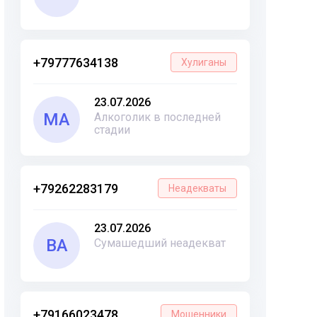
+79777634138
Хулиганы
23.07.2026
МА
Алкоголик в последней
стадии
+79262283179
Неадекваты
23.07.2026
ВА
Сумашедший неадекват
+79166023478
Мошенники