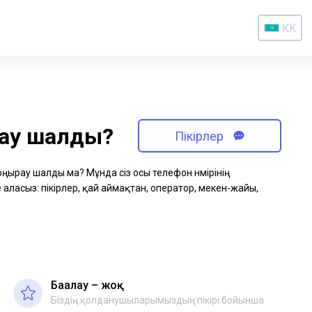
KK
рау шалды?
Пікірлер
қоңырау шалды ма? Мұнда сіз осы телефон нөмірінің
аласыз: пікірлер, қай аймақтан, оператор, мекен-жайы,
Бағалау – жоқ
Біздің қолданушыларымыздың пікірі бойынша