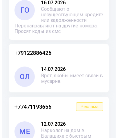
16.07.2026
ГО
Сообщают о
несуществующем кредите
или задолженности.
Перенаправляют на другие номера.
Просят коды из смс.
+79122886426
14.07.2026
ОЛ
Врет, якобы имеет связи в
мусарне.
+77471193656
Реклама
12.07.2026
ME
Нарколог на дом в
Балашихе с быстрым