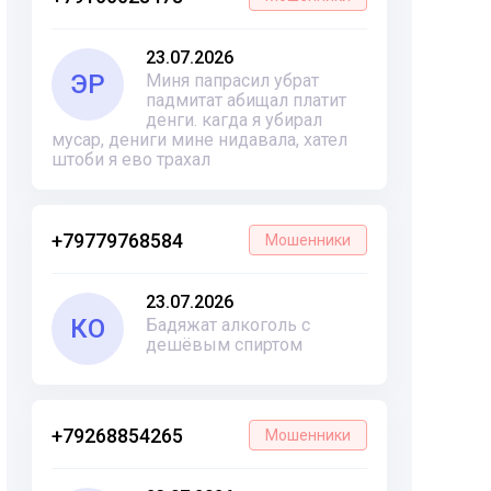
23.07.2026
ЭР
Миня папрасил убрат
падмитат абищал платит
денги. кагда я убирал
мусар, дениги мине нидавала, хател
штоби я ево трахал
+79779768584
Мошенники
23.07.2026
КО
Бадяжат алкоголь с
дешёвым спиртом
+79268854265
Мошенники