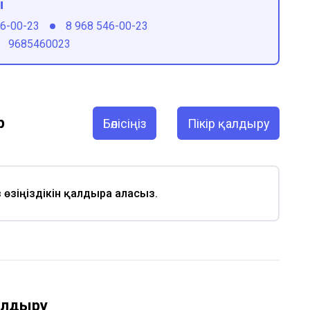
ы
46-00-23
8 968 546-00-23
9685460023
р
Бөлісіңіз
Пікір қалдыру
із өзіңіздікін қалдыра аласыз.
қалдыру