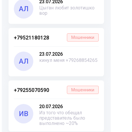
23.07.2026
АЛ
Цыган любит золотишко
вор
+79521180128
Мошенники
23.07.2026
АЛ
кинул меня +79268854265
+79255070590
Мошенники
20.07.2026
ИВ
Из того что обещал
представитель было
выполнено ~20%