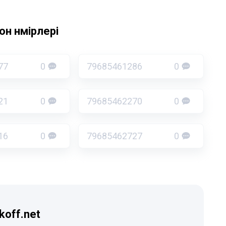
н нөмірлері
77
0
79685461286
0
21
0
79685462270
0
16
0
79685462727
0
koff.net