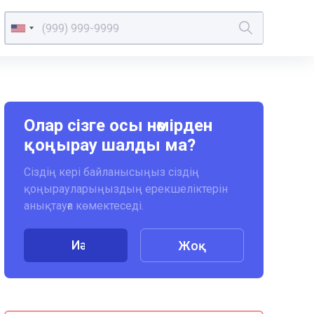
Олар сізге осы нөмірден
қоңырау шалды ма?
Сіздің кері байланысыңыз сіздің
қоңырауларыңыздың ерекшеліктерін
анықтауға көмектеседі.
Иә
Жоқ