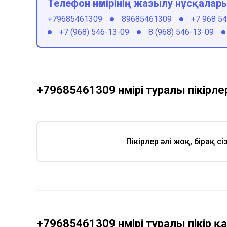
Телефон нөмірінің жазылу нұсқалар
+79685461309
89685461309
+7 968 5
+7 (968) 546-13-09
8 (968) 546-13-09
+79685461309 нөмірі туралы пікірле
Пікірлер әлі жоқ, бірақ с
+79685461309 нөмірі туралы пікір 