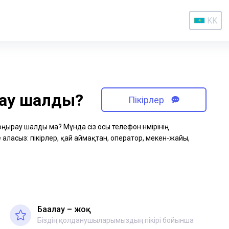
KK
рау шалды?
Пікірлер
қоңырау шалды ма? Мұнда сіз осы телефон нөмірінің
аласыз: пікірлер, қай аймақтан, оператор, мекен-жайы,
Бағалау – жоқ
Біздің қолданушыларымыздың пікірі бойынша