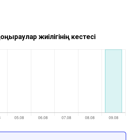
оңыраулар жиілігінің кестесі