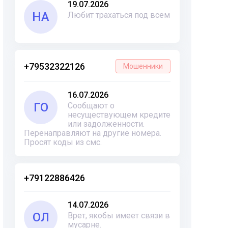
19.07.2026
НА
Любит трахаться под всем
+79532322126
Мошенники
16.07.2026
ГО
Сообщают о
несуществующем кредите
или задолженности.
Перенаправляют на другие номера.
Просят коды из смс.
+79122886426
14.07.2026
ОЛ
Врет, якобы имеет связи в
мусарне.