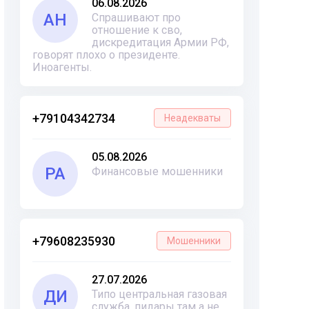
06.08.2026
АН
Спрашивают про
отношение к сво,
дискредитация Армии РФ,
говорят плохо о президенте.
Иноагенты.
+79104342734
Неадекваты
05.08.2026
РА
Финансовые мошенники
+79608235930
Мошенники
27.07.2026
ДИ
Типо центральная газовая
служба, пидары там а не