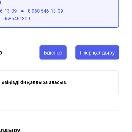
ы
46-13-09
8 968 546-13-09
9685461309
р
Бөлісіңіз
Пікір қалдыру
із өзіңіздікін қалдыра аласыз.
қалдыру