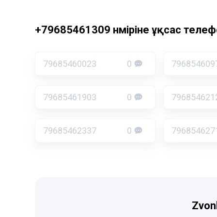
+79685461309 нөміріне ұқсас телефо
79685460023
0
796854609
79685461903
0
796854621
79685462337
0
796854627
Zvon