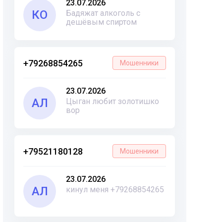
23.07.2026
КО
Бадяжат алкоголь с
дешёвым спиртом
+79268854265
Мошенники
23.07.2026
АЛ
Цыган любит золотишко
вор
+79521180128
Мошенники
23.07.2026
АЛ
кинул меня +79268854265