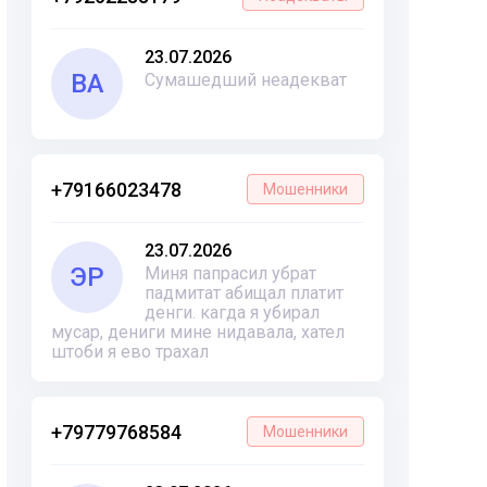
23.07.2026
ВА
Сумашедший неадекват
+79166023478
Мошенники
23.07.2026
ЭР
Миня папрасил убрат
падмитат абищал платит
денги. кагда я убирал
мусар, дениги мине нидавала, хател
штоби я ево трахал
+79779768584
Мошенники