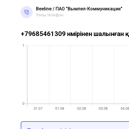
Beeline
ПАО "Вымпел-Коммуникации"
Ұялы телефон
+79685461309 нөмірінен шалынған қ