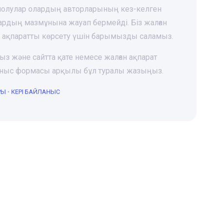
 шолулар олардың авторларының кез-келген
лардың мазмұнына жауап бермейді. Біз жалған
і ақпаратты көрсету үшін барымызды саламыз.
ңыз және сайтта қате немесе жалған ақпарат
йланыс формасы арқылы бұл туралы жазыңыз.
РЫ
•
КЕРІ БАЙЛАНЫС