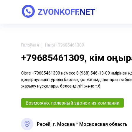
Галоўная
Нөмірі +79685461309
+79685461309, кім қоңы
Сізге +79685461309 немесе 8 (968) 546-13-09 нөмірінен 
қоңыраулары туралы барлық қолжетімді ақпаратты біле 
жазылу нұсқалары, белсенділігі және т.б.
Возможно, полезный звонок из компании
Ресей, г. Москва * Московская область