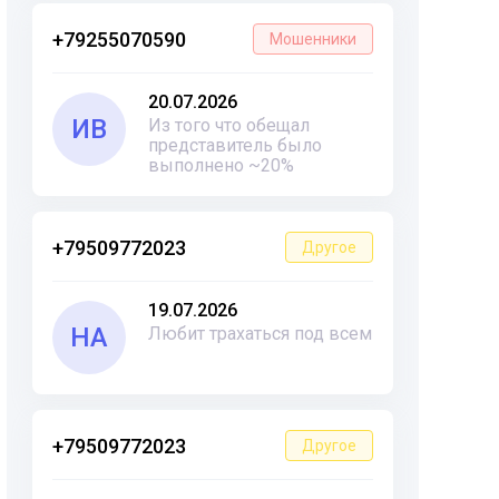
+79255070590
Мошенники
20.07.2026
ИВ
Из того что обещал
представитель было
выполнено ~20%
+79509772023
Другое
19.07.2026
НА
Любит трахаться под всем
+79509772023
Другое