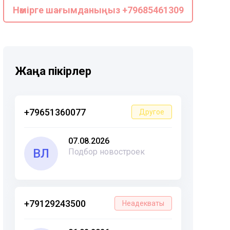
Нөмірге шағымданыңыз +79685461309
Жаңа пікірлер
+79651360077
Другое
07.08.2026
ВЛ
Подбор новостроек
+79129243500
Неадекваты