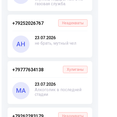
газовая служба.
+79252026767
Неадекваты
23.07.2026
АН
не брать, мутный чел
+79777634138
Хулиганы
23.07.2026
МА
Алкоголик в последней
стадии
+79262283179
Неадекваты