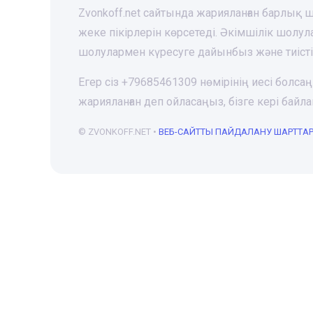
Zvonkoff.net сайтында жарияланған барлық
жеке пікірлерін көрсетеді. Әкімшілік шолу
шолулармен күресуге дайынбыз және тиіст
Егер сіз +79685461309 нөмірінің иесі болса
жарияланған деп ойласаңыз, бізге кері ба
© ZVONKOFF.NET •
ВЕБ-CАЙТТЫ ПАЙДАЛАНУ ШАРТТА