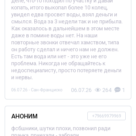
деле, что-то походил по участку и давай
копать, итого выкопал более 10 колец,
увидел едва просвет воды, взял деньги и
смылся. Вода за 3 недели так и не прибыла.
Как оказалось в дальнейшем в этом месте
даже в помине воды нет. На наши
повторные звонки отвечал хамством, типа
он работу сделал и ничего нам не должен.
Есть там вода или нет - это уже не его
проблема. Никогда не обращайтесь к
недоспециалисту, просто потеряете деньги
и нервы.
06.07.26
264
1
06.07.26 - Сан-Франциско
АНОНИМ
+79669979969
фсбшники, шутки плохи, позвонил ради
пранка, приехали - забрали