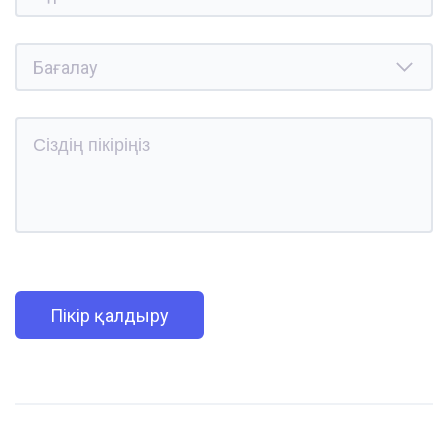
Пікір қалдыру