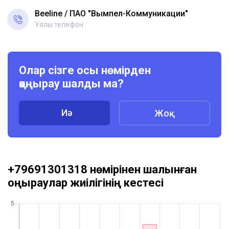
Beeline
ПАО "Вымпел-Коммуникации"
Ұялы телефон
Олар сізге осы нөмірден
қоңырау шалды ма?
Иә
Жоқ
+79691301318 нөмірінен шалынған
қоңыраулар жиілігінің кестесі