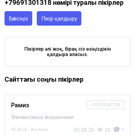
+79691301318 нөмірі туралы пікірлер
Бөлісіңіз
Пікір қалдыру
Пікірлер әлі жоқ, бірақ сіз өзіңіздікін
қалдыра аласыз.
Сайттағы соңғы пікірлер
Рамиз
+79104342734
Финансовые мошенники
05.08.26
26
1
05.08.26 - Анталия