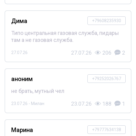
Дима
+79608235930
Типо центральная газовая служба, пидары
там а не газовая служба.
27.07.26
206
2
27.07.26
аноним
+79252026767
не брать, мутный чел
23.07.26
188
1
23.07.26 - Милан
Марина
+79777634138