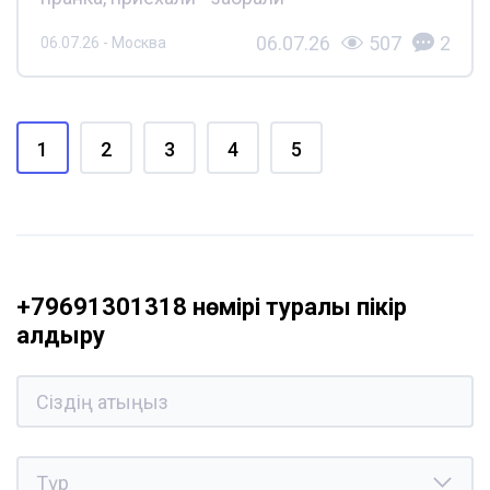
06.07.26
507
2
06.07.26 - Москва
1
2
3
4
5
+79691301318 нөмірі туралы пікір
қалдыру