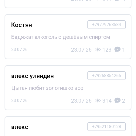
Костян
+79779768584
Бадяжат алкоголь с дешёвым спиртом
23.07.26
123
1
23.07.26
алекс уляндин
+79268854265
Цыган любит золотишко вор
23.07.26
314
2
23.07.26
алекс
+79521180128