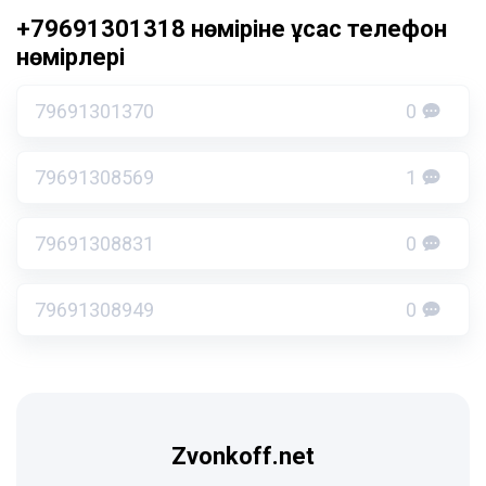
+79691301318 нөміріне ұқсас телефон
нөмірлері
79691301370
0
79691308569
1
79691308831
0
79691308949
0
Zvonkoff.net