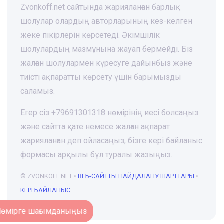
Zvonkoff.net сайтында жарияланған барлық
шолулар олардың авторларының кез-келген
жеке пікірлерін көрсетеді. Әкімшілік
шолулардың мазмұнына жауап бермейді. Біз
жалған шолулармен күресуге дайынбыз және
тиісті ақпаратты көрсету үшін барымызды
саламыз.
Егер сіз +79691301318 нөмірінің иесі болсаңыз
және сайтта қате немесе жалған ақпарат
жарияланған деп ойласаңыз, бізге кері байланыс
формасы арқылы бұл туралы жазыңыз.
© ZVONKOFF.NET •
ВЕБ-CАЙТТЫ ПАЙДАЛАНУ ШАРТТАРЫ
•
КЕРІ БАЙЛАНЫС
Нөмірге шағымданыңыз