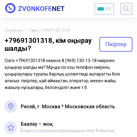
KK
Галоўная
Нөмірі +79691301318
+79691301318, кім қоңырау
Пікірлер
шалды?
Сізге +79691301318 немесе 8 (969) 130-13-18 нөмірінен
қоңырау шалды ма? Мұнда сіз осы телефон нөмірінің
қоңыраулары туралы барлық қолжетімді ақпаратты біле
аласыз: пікірлер, қай аймақтан, оператор, мекен-жайы,
жазылу нұсқалары, белсенділігі және т.б.
Ресей, г. Москва * Московская область
Бағалау – жоқ
Біздің қолданушыларымыздың пікірі бойынша