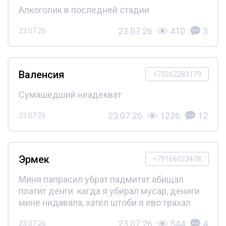
Алкоголик в последней стадии
23.07.26
410
3
23.07.26
Валенсия
+79262283179
Сумашедший неадекват
23.07.26
1226
12
23.07.26
Эрмек
+79166023478
Миня папрасил убрат падмитат абищал
платит денги. кагда я убирал мусар, дениги
мине нидавала, хател штоби я ево трахал
23.07.26
544
4
23.07.26