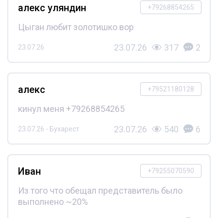
алекс уляндин
+79268854265
Цыган любит золотишко вор
23.07.26
317
2
23.07.26
алекс
+79521180128
кинул меня +79268854265
23.07.26
540
6
23.07.26 - Бухарест
Иван
+79255070590
Из того что обещал представитель было
выполнено ~20%