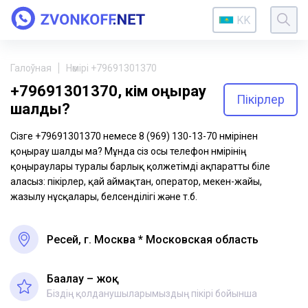
KK
Галоўная
Нөмірі +79691301370
+79691301370, кім қоңырау
Пікірлер
шалды?
Сізге +79691301370 немесе 8 (969) 130-13-70 нөмірінен
қоңырау шалды ма? Мұнда сіз осы телефон нөмірінің
қоңыраулары туралы барлық қолжетімді ақпаратты біле
аласыз: пікірлер, қай аймақтан, оператор, мекен-жайы,
жазылу нұсқалары, белсенділігі және т.б.
Ресей, г. Москва * Московская область
Бағалау – жоқ
Біздің қолданушыларымыздың пікірі бойынша