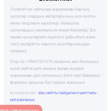
Zvonkoff.net сайтында жарияланған барлық
шолулар олардың авторларының кез-келген
жеке пікірлерін көрсетеді. Әкімшілік
шолулардың мазмұнына жауап бермейді. Біз
жалған шолулармен күресуге дайынбыз және
тиісті ақпаратты көрсету үшін барымызды
саламыз.
Егер сіз +79691301370 нөмірінің иесі болсаңыз
және сайтта қате немесе жалған ақпарат
жарияланған деп ойласаңыз, бізге кері байланыс
формасы арқылы бұл туралы жазыңыз.
© ZVONKOFF.NET •
ВЕБ-CАЙТТЫ ПАЙДАЛАНУ ШАРТТАРЫ
•
КЕРІ БАЙЛАНЫС
Нөмірге шағымданыңыз