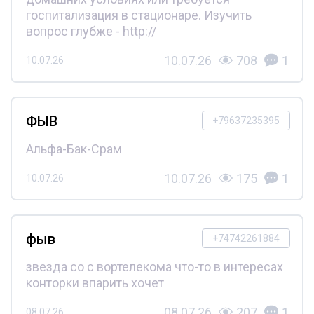
госпитализация в стационаре. Изучить
вопрос глубже - http://
10.07.26
708
1
10.07.26
ФЫВ
+79637235395
Альфа-Бак-Срам
10.07.26
175
1
10.07.26
фыв
+74742261884
звезда со с вортелекома что-то в интересах
конторки впарить хочет
08.07.26
207
1
08.07.26