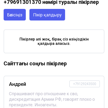
+79691301370 нөмірі туралы пікірлер
Бөлісіңіз
Пікір қалдыру
Пікірлер әлі жоқ, бірақ сіз өзіңіздікін
қалдыра аласыз.
Сайттағы соңғы пікірлер
Андрей
+79129243500
Спрашивают про отношение к сво,
дискредитация Армии РФ, говорят плохо о
президенте. Иноагенты.