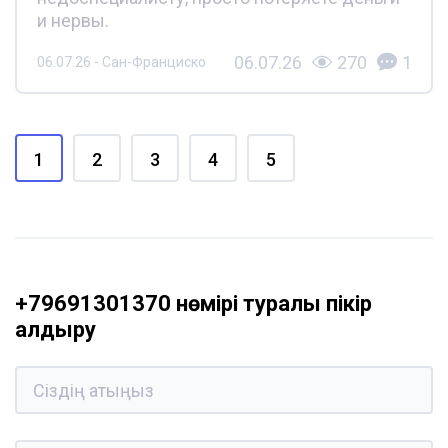
и нервы.
06.07.26
270
1
06.07.26 - Сан-Франциско
1
2
3
4
5
+79691301370 нөмірі туралы пікір
қалдыру