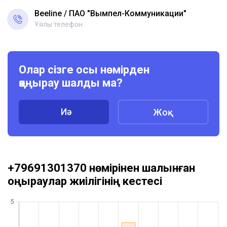
Beeline
ПАО "Вымпел-Коммуникации"
Ұялы телефон
Олар сізге осы нөмірден
қоңырау шалды ма?
Иә
Жоқ
+79691301370 нөмірінен шалынған
қоңыраулар жиілігінің кестесі