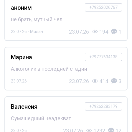
аноним
+79252026767
не брать, мутный чел
23.07.26
194
1
23.07.26 - Милан
Марина
+79777634138
Алкоголик в последней стадии
23.07.26
414
3
23.07.26
Валенсия
+79262283179
Сумашедший неадекват
23.07.26
1232
12
23.07.26