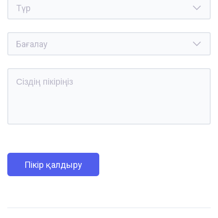
Пікір қалдыру