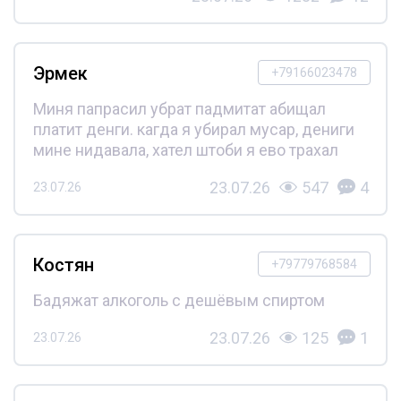
Эрмек
+79166023478
Миня папрасил убрат падмитат абищал
платит денги. кагда я убирал мусар, дениги
мине нидавала, хател штоби я ево трахал
23.07.26
547
4
23.07.26
Костян
+79779768584
Бадяжат алкоголь с дешёвым спиртом
23.07.26
125
1
23.07.26