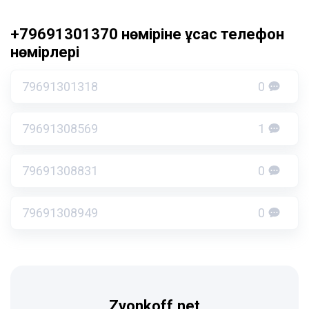
+79691301370 нөміріне ұқсас телефон
нөмірлері
79691301318
0
79691308569
1
79691308831
0
79691308949
0
Zvonkoff.net