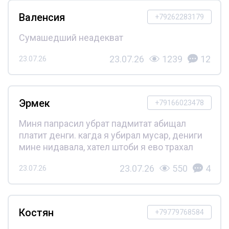
Валенсия
+79262283179
Сумашедший неадекват
23.07.26
1239
12
23.07.26
Эрмек
+79166023478
Миня папрасил убрат падмитат абищал
платит денги. кагда я убирал мусар, дениги
мине нидавала, хател штоби я ево трахал
23.07.26
550
4
23.07.26
Костян
+79779768584