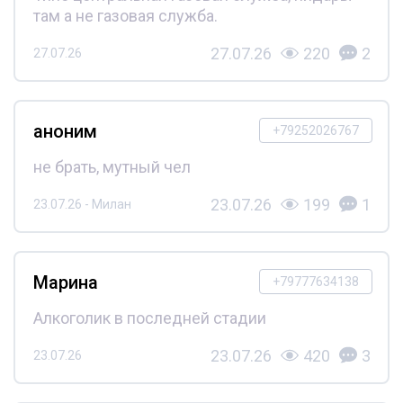
там а не газовая служба.
27.07.26
220
2
27.07.26
аноним
+79252026767
не брать, мутный чел
23.07.26
199
1
23.07.26 - Милан
Марина
+79777634138
Алкоголик в последней стадии
23.07.26
420
3
23.07.26