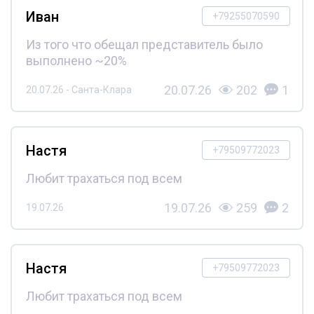
Иван
+79255070590
Из того что обещал представитель было
выполнено ~20%
20.07.26
202
1
20.07.26 - Санта-Клара
Настя
+79509772023
Любит трахаться под всем
19.07.26
259
2
19.07.26
Настя
+79509772023
Любит трахаться под всем