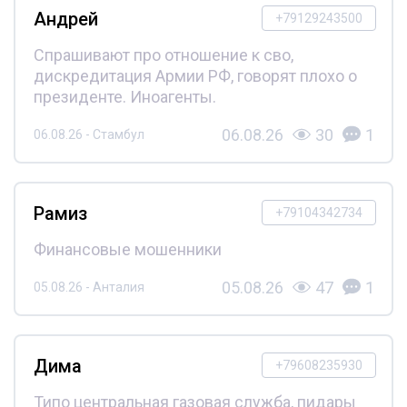
Андрей
+79129243500
Спрашивают про отношение к сво,
дискредитация Армии РФ, говорят плохо о
президенте. Иноагенты.
06.08.26
30
1
06.08.26 - Стамбул
Рамиз
+79104342734
Финансовые мошенники
05.08.26
47
1
05.08.26 - Анталия
Дима
+79608235930
Типо центральная газовая служба, пидары