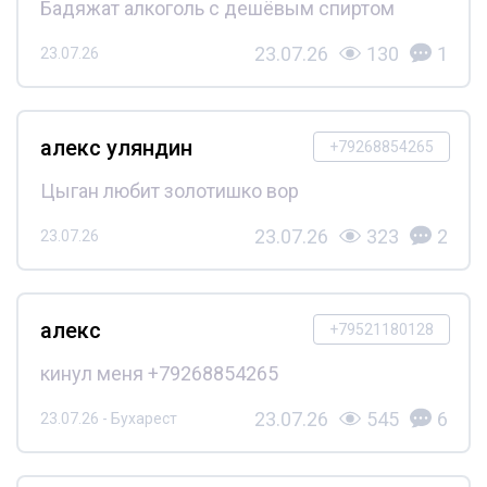
Бадяжат алкоголь с дешёвым спиртом
23.07.26
130
1
23.07.26
алекс уляндин
+79268854265
Цыган любит золотишко вор
23.07.26
323
2
23.07.26
алекс
+79521180128
кинул меня +79268854265
23.07.26
545
6
23.07.26 - Бухарест