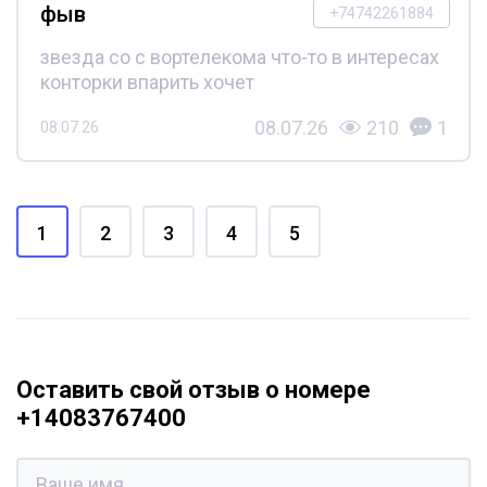
фыв
+74742261884
звезда со с вортелекома что-то в интересах
конторки впарить хочет
08.07.26
210
1
08.07.26
1
2
3
4
5
Оставить свой отзыв о номере
+14083767400