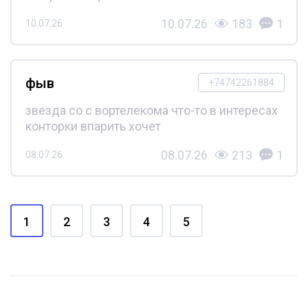
10.07.26
183
1
10.07.26
фыв
+74742261884
звезда со с вортелекома что-то в интересах
конторки впарить хочет
08.07.26
213
1
08.07.26
1
2
3
4
5