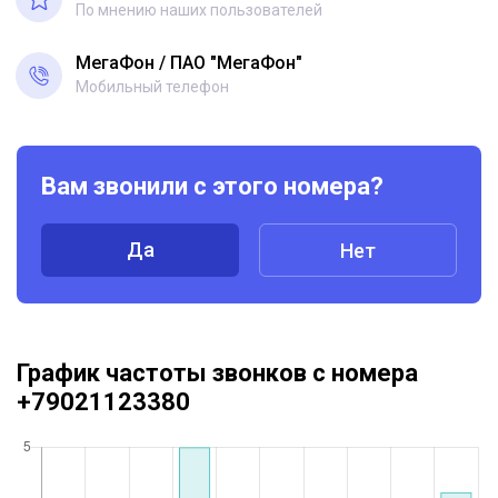
По мнению наших пользователей
МегаФон
ПАО "МегаФон"
Мобильный телефон
Вам звонили с этого номера?
Да
Нет
График частоты звонков с номера
+79021123380