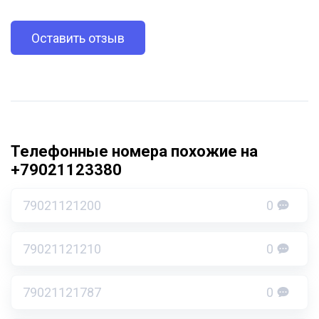
Оставить отзыв
Телефонные номера похожие на
+79021123380
79021121200
0
79021121210
0
79021121787
0