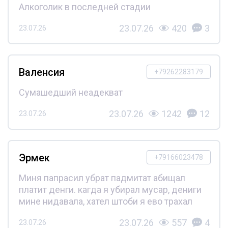
Алкоголик в последней стадии
23.07.26
420
3
23.07.26
Валенсия
+79262283179
Сумашедший неадекват
23.07.26
1242
12
23.07.26
Эрмек
+79166023478
Миня папрасил убрат падмитат абищал
платит денги. кагда я убирал мусар, дениги
мине нидавала, хател штоби я ево трахал
23.07.26
557
4
23.07.26