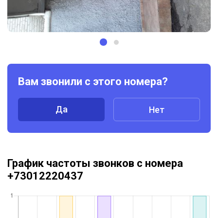
Вам звонили с этого номера?
Да
Нет
График частоты звонков с номера
+73012220437