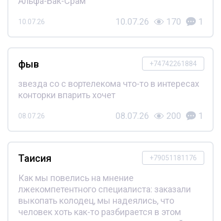
Альфа-Бак-Срам
10.07.26
170
1
10.07.26
фыв
+74742261884
звезда со с вортелекома что-то в интересах
конторки впарить хочет
08.07.26
200
1
08.07.26
Таисия
+79051181176
Как мы повелись на мнение
лжекомпетентного специалиста: заказали
выкопать колодец, мы надеялись, что
человек хоть как-то разбирается в этом