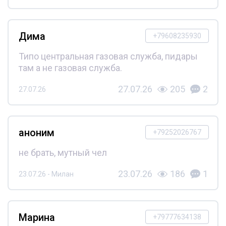
Дима
+79608235930
Типо центральная газовая служба, пидары
там а не газовая служба.
27.07.26
205
2
27.07.26
аноним
+79252026767
не брать, мутный чел
23.07.26
186
1
23.07.26 - Милан
Марина
+79777634138