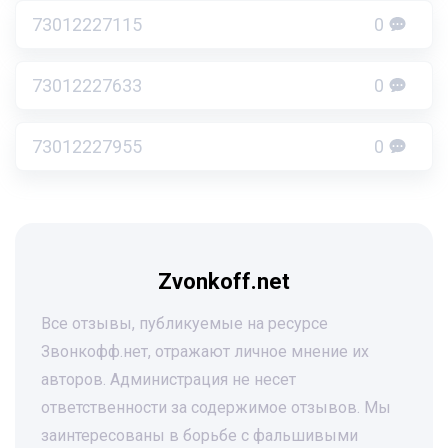
73012227115
0
73012227633
0
73012227955
0
Zvonkoff.net
Все отзывы, публикуемые на ресурсе
Звонкофф.нет, отражают личное мнение их
авторов. Администрация не несет
ответственности за содержимое отзывов. Мы
заинтересованы в борьбе с фальшивыми