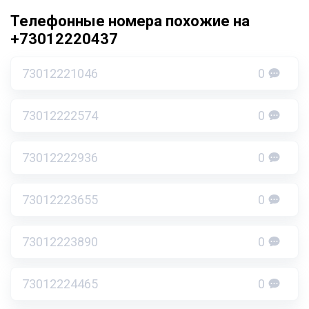
Телефонные номера похожие на
+73012220437
73012221046
0
73012222574
0
73012222936
0
73012223655
0
73012223890
0
73012224465
0