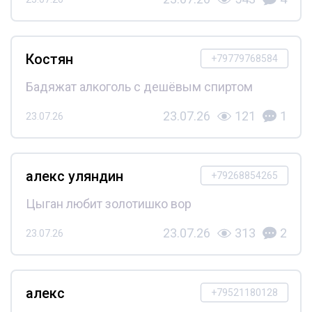
Костян
+79779768584
Бадяжат алкоголь с дешёвым спиртом
23.07.26
121
1
23.07.26
алекс уляндин
+79268854265
Цыган любит золотишко вор
23.07.26
313
2
23.07.26
алекс
+79521180128