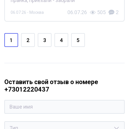
пранка, приехали - забрали
06.07.26
505
2
06.07.26 - Москва
1
2
3
4
5
Оставить свой отзыв о номере
+73012220437