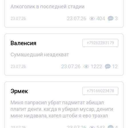
Алкоголик в последней стадии
23.07.26
404
3
23.07.26
Валенсия
+79262283179
Сумашедший неадекват
23.07.26
1222
12
23.07.26
Эрмек
+79166023478
Миня папрасил убрат падмитат абищал
платит денги. кагда я убирал мусар, дениги
мине нидавала, хател штоби я ево трахал
23.07.26
543
4
23.07.26