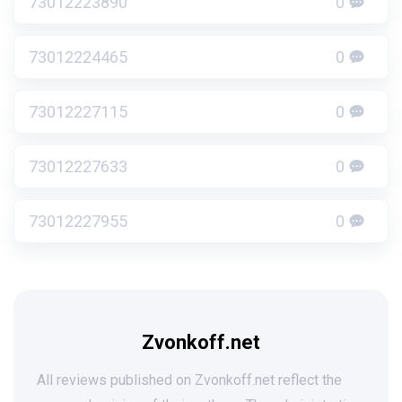
73012223890
0
73012224465
0
73012227115
0
73012227633
0
73012227955
0
Zvonkoff.net
All reviews published on Zvonkoff.net reflect the