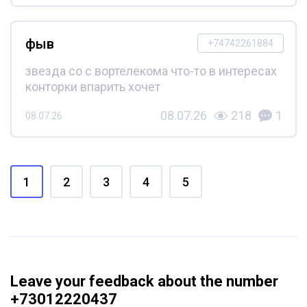
фыв
+74742261884
звезда со с вортелекома что-то в интересах
конторки впарить хочет
08.07.26
218
1
08.07.26
1
2
3
4
5
Leave your feedback about the number
+73012220437