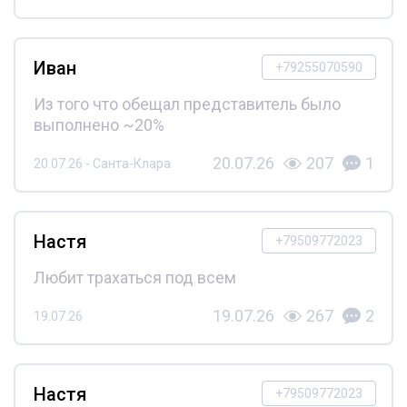
Иван
+79255070590
Из того что обещал представитель было
выполнено ~20%
20.07.26
207
1
20.07.26 - Санта-Клара
Настя
+79509772023
Любит трахаться под всем
19.07.26
267
2
19.07.26
Настя
+79509772023