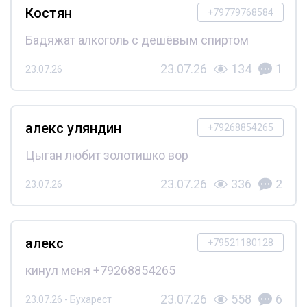
Костян
+79779768584
Бадяжат алкоголь с дешёвым спиртом
23.07.26
134
1
23.07.26
алекс уляндин
+79268854265
Цыган любит золотишко вор
23.07.26
336
2
23.07.26
алекс
+79521180128
кинул меня +79268854265
23.07.26
558
6
23.07.26 - Бухарест