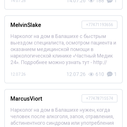
14.07.26
188
1
14.07.26
MelvinSlake
+77471193656
Нарколог на дом в Балашихе с быстрым
выездом специалиста, осмотром пациента и
оказанием медицинской помощи в
наркологической клинике «Частный Медик
24». Подробнее можно узнать тут - http://
12.07.26
610
1
12.07.26
MarcusViort
+77478715574
Нарколог на дом в Балашихе нужен, когда
человек после алкоголя, запоя, отравления,
абстинентного синдрома или употребления