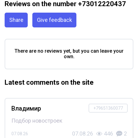
Reviews on the number +73012220437
Share
Give feedback
There are no reviews yet, but you can leave your
own.
Latest comments on the site
Владимир
+79651360077
Подбор новостроек
07.08.26
446
2
07.08.26