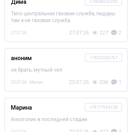
Дима
+79608235930
Типо центральная газовая служба, пидары
там а не газовая служба.
27.07.26
227
2
27.07.26
аноним
+79252026767
не брать, мутный чел
23.07.26
206
1
23.07.26 - Милан
Марина
+79777634138
Алкоголик в последней стадии
23.07.26
427
3
23.07.26