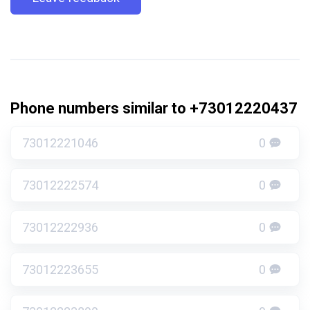
Phone numbers similar to +73012220437
73012221046
0
73012222574
0
73012222936
0
73012223655
0