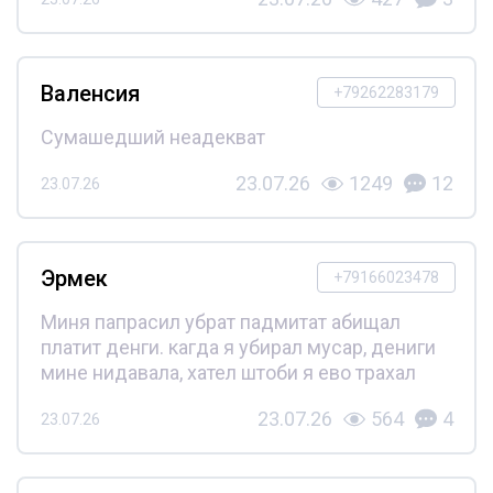
Валенсия
+79262283179
Сумашедший неадекват
23.07.26
1249
12
23.07.26
Эрмек
+79166023478
Миня папрасил убрат падмитат абищал
платит денги. кагда я убирал мусар, дениги
мине нидавала, хател штоби я ево трахал
23.07.26
564
4
23.07.26