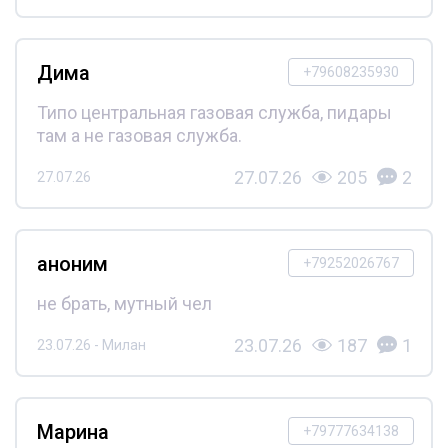
Дима
+79608235930
Типо центральная газовая служба, пидары
там а не газовая служба.
27.07.26
205
2
27.07.26
аноним
+79252026767
не брать, мутный чел
23.07.26
187
1
23.07.26 - Милан
Марина
+79777634138