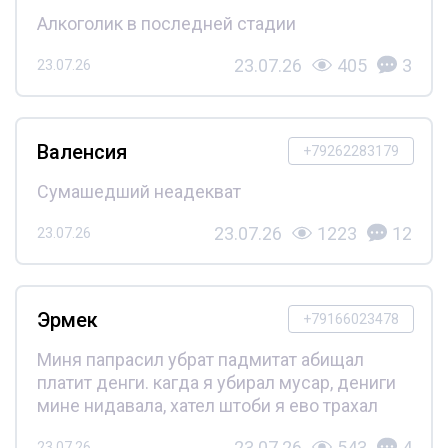
Алкоголик в последней стадии
23.07.26
405
3
23.07.26
Валенсия
+79262283179
Сумашедший неадекват
23.07.26
1223
12
23.07.26
Эрмек
+79166023478
Миня папрасил убрат падмитат абищал
платит денги. кагда я убирал мусар, дениги
мине нидавала, хател штоби я ево трахал
23.07.26
543
4
23.07.26