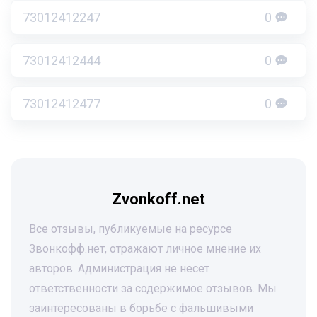
73012412247
0
73012412444
0
73012412477
0
Zvonkoff.net
Все отзывы, публикуемые на ресурсе
Звонкофф.нет, отражают личное мнение их
авторов. Администрация не несет
ответственности за содержимое отзывов. Мы
заинтересованы в борьбе с фальшивыми