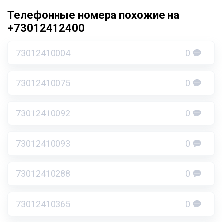
Телефонные номера похожие на
+73012412400
73012410004
0
73012410075
0
73012410092
0
73012410093
0
73012410288
0
73012410365
0