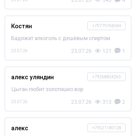
Костян
+79779768584
Бадяжат алкоголь с дешёвым спиртом
23.07.26
121
1
23.07.26
алекс уляндин
+79268854265
Цыган любит золотишко вор
23.07.26
313
2
23.07.26
алекс
+79521180128