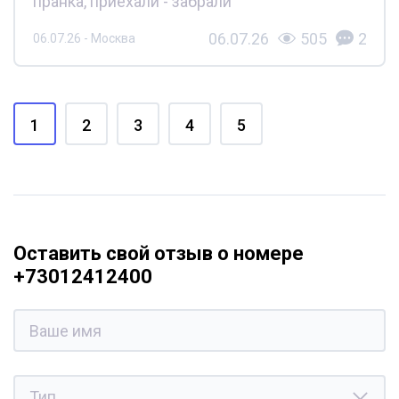
пранка, приехали - забрали
06.07.26
505
2
06.07.26 - Москва
1
2
3
4
5
Оставить свой отзыв о номере
+73012412400