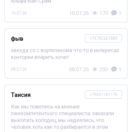
Альфа-Бак-Срам
10.07.26
170
1
10.07.26
фыв
+74742261884
звезда со с вортелекома что-то в интересах
конторки впарить хочет
08.07.26
200
1
08.07.26
Таисия
+79051181176
Как мы повелись на мнение
лжекомпетентного специалиста: заказали
выкопать колодец, мы надеялись, что
человек хоть как-то разбирается в этом