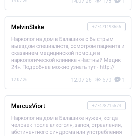
14.07.26
178
1
14.07.26
MelvinSlake
+77471193656
Нарколог на дом в Балашихе с быстрым
выездом специалиста, осмотром пациента и
оказанием медицинской помощи в
наркологической клинике «Частный Медик
24». Подробнее можно узнать тут - http://
12.07.26
570
1
12.07.26
MarcusViort
+77478715574
Нарколог на дом в Балашихе нужен, когда
человек после алкоголя, запоя, отравления,
абстинентного синдрома или употребления