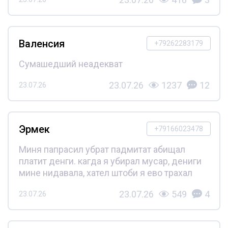
Валенсия
+79262283179
Сумашедший неадекват
23.07.26
1237
12
23.07.26
Эрмек
+79166023478
Миня папрасил убрат падмитат абищал
платит денги. кагда я убирал мусар, дениги
мине нидавала, хател штоби я ево трахал
23.07.26
549
4
23.07.26