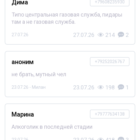
Дима
+79608235930
Типо центральная газовая служба, пидары
там а не газовая служба.
27.07.26
214
2
27.07.26
аноним
+79252026767
не брать, мутный чел
23.07.26
198
1
23.07.26 - Милан
Марина
+79777634138
Алкоголик в последней стадии
23.07.26
418
3
23.07.26