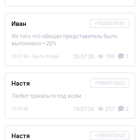
Иван
+79255070590
Из того что обещал представитель было
выполнено ~20%
20.07.26
199
1
20.07.26 - Санта-Клара
Настя
+79509772023
Любит трахаться под всем
19.07.26
257
2
19.07.26
Настя
+79509772023