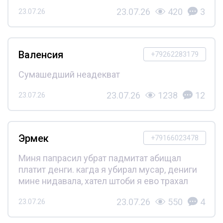
23.07.26
420
3
23.07.26
Валенсия
+79262283179
Сумашедший неадекват
23.07.26
1238
12
23.07.26
Эрмек
+79166023478
Миня папрасил убрат падмитат абищал
платит денги. кагда я убирал мусар, дениги
мине нидавала, хател штоби я ево трахал
23.07.26
550
4
23.07.26