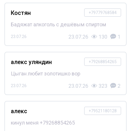
Костян
+79779768584
Бадяжат алкоголь с дешёвым спиртом
23.07.26
130
1
23.07.26
алекс уляндин
+79268854265
Цыган любит золотишко вор
23.07.26
323
2
23.07.26
алекс
+79521180128
кинул меня +79268854265