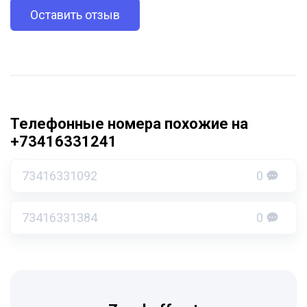
Оставить отзыв
Телефонные номера похожие на
+73416331241
73416331092
0
73416331384
0