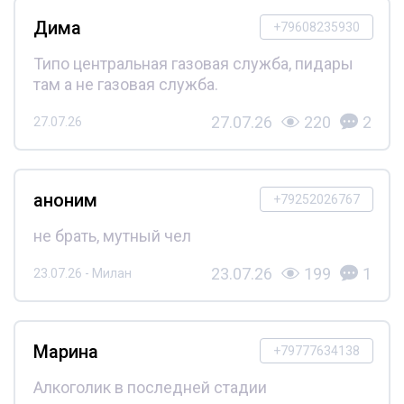
Дима
+79608235930
Типо центральная газовая служба, пидары
там а не газовая служба.
27.07.26
220
2
27.07.26
аноним
+79252026767
не брать, мутный чел
23.07.26
199
1
23.07.26 - Милан
Марина
+79777634138
Алкоголик в последней стадии