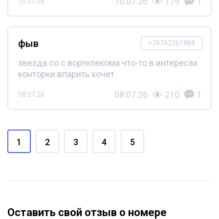
10.07.26
179
1
10.07.26
фыв
+74742261884
звезда со с вортелекома что-то в интересах
конторки впарить хочет
08.07.26
210
1
08.07.26
1
2
3
4
5
Оставить свой отзыв о номере