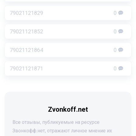
79021121829
0
79021121852
0
79021121864
0
79021121871
0
Zvonkoff.net
Все отзывы, публикуемые на ресурсе
Звонкофф.нет, отражают личное мнение их