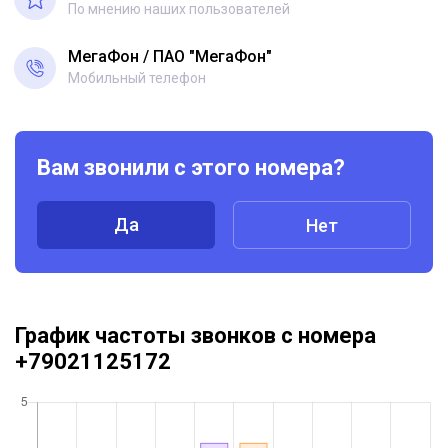
По мнению наших пользователей
МегаФон
ПАО "МегаФон"
Мобильный телефон
Вам звонили с этого номера?
Да
Нет
График частоты звонков с номера
+79021125172