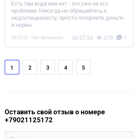
Есть там вода или нет - это уже не его
проблема. Никогда не обращайтесь к
недоспециалисту, просто потеряете деньги
и нервы.
06.07.26
270
1
06.07.26 - Сан-Франциско
1
2
3
4
5
Оставить свой отзыв о номере
+79021125172