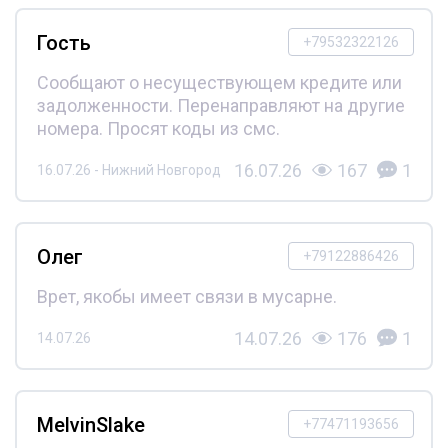
Гость
+79532322126
Сообщают о несуществующем кредите или
задолженности. Перенаправляют на другие
номера. Просят коды из смс.
16.07.26
167
1
16.07.26 - Нижний Новгород
Олег
+79122886426
Врет, якобы имеет связи в мусарне.
14.07.26
176
1
14.07.26
MelvinSlake
+77471193656