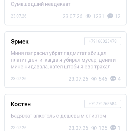
Сумашедший неадекват
23.07.26
1231
12
23.07.26
Эрмек
+79166023478
Миня папрасил убрат падмитат абищал
платит денги. кагда я убирал мусар, дениги
мине нидавала, хател штоби я ево трахал
23.07.26
546
4
23.07.26
Костян
+79779768584
Бадяжат алкоголь с дешёвым спиртом
23.07.26
125
1
23.07.26