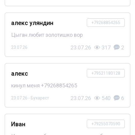
алекс уляндин
+79268854265
Цыган любит золотишко вор
23.07.26
317
2
23.07.26
алекс
+79521180128
кинул меня +79268854265
23.07.26
540
6
23.07.26 - Бухарест
Иван
+79255070590