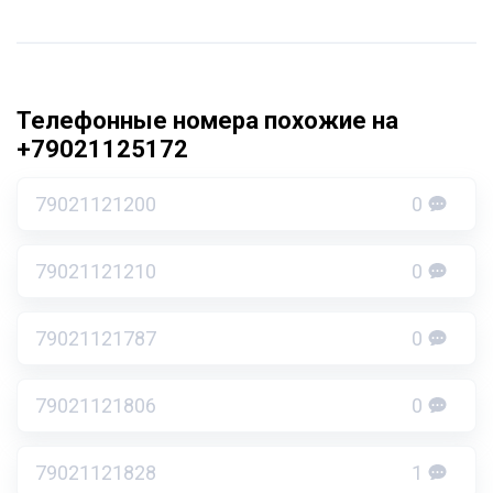
Телефонные номера похожие на
+79021125172
79021121200
0
79021121210
0
79021121787
0
79021121806
0
79021121828
1