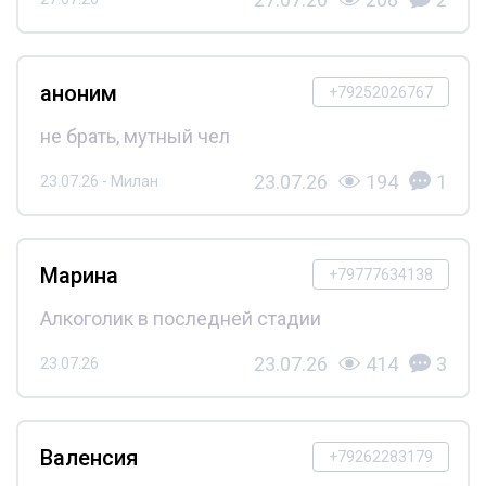
аноним
+79252026767
не брать, мутный чел
23.07.26
194
1
23.07.26 - Милан
Марина
+79777634138
Алкоголик в последней стадии
23.07.26
414
3
23.07.26
Валенсия
+79262283179