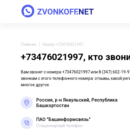
Главная
Номер +73476021997
+73476021997, кто звон
Вам звонят с номера +73476021997 или 8 (347) 602-19
звонкам с этого телефонного номера: отзывы, какой рег
многое другое.
Россия, р-н Янаульский, Республика
Башкортостан
ПАО "Башинформсвязь"
Стационарный телефон