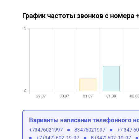
График частоты звонков с номера
Варианты написания телефонного н
+73476021997
83476021997
+7 347 6
+7 (347) 602-19-97
8 (347) 602-19-97