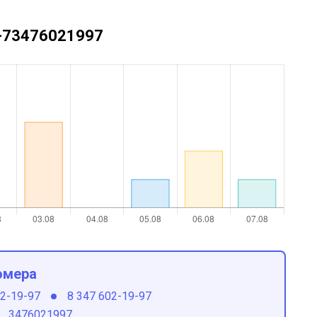
 +73476021997
омера
02-19-97
8 347 602-19-97
3476021997