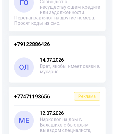
ГО
Сообщают о
несуществующем кредите
или задолженности.
Перенаправляют на другие номера.
Просят коды из смс.
+79122886426
14.07.2026
ОЛ
Врет, якобы имеет связи в
мусарне.
+77471193656
Реклама
12.07.2026
ME
Нарколог на дом в
Балашихе с быстрым
выездом специалиста,