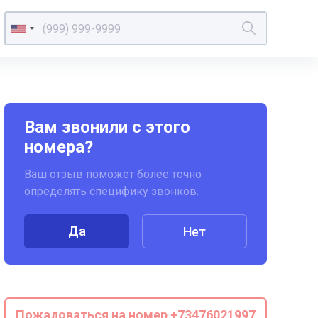
Вам звонили с этого
номера?
Ваш отзыв поможет более точно
определять специфику звонков.
Да
Нет
Пожаловаться на номер +73476021997