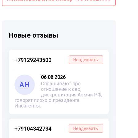
Новые отзывы
+79129243500
Неадекваты
06.08.2026
АН
Спрашивают про
отношение к сво,
дискредитация Армии РФ,
говорят плохо о президенте.
Иноагенты.
+79104342734
Неадекваты