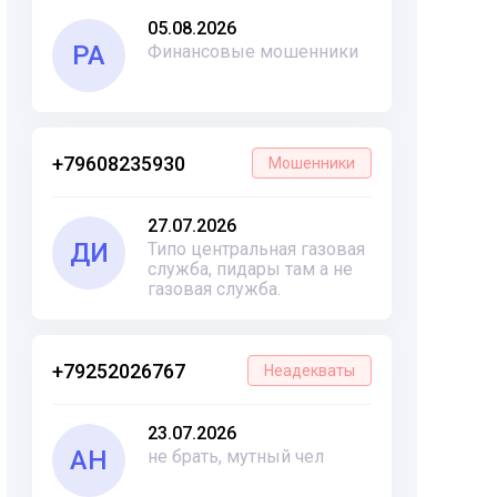
05.08.2026
РА
Финансовые мошенники
+79608235930
Мошенники
27.07.2026
ДИ
Типо центральная газовая
служба, пидары там а не
газовая служба.
+79252026767
Неадекваты
23.07.2026
АН
не брать, мутный чел