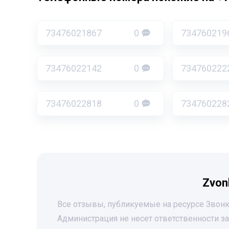
73476021867
0
734760219
73476022142
0
734760222
73476022818
0
734760228
Zvon
Все отзывы, публикуемые на ресурсе Звонк
Администрация не несет ответственности 