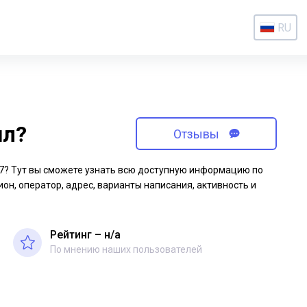
RU
ил?
Отзывы
-97? Тут вы сможете узнать всю доступную информацию по
ион, оператор, адрес, варианты написания, активность и
Рейтинг – н/a
По мнению наших пользователей