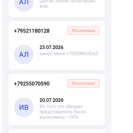
АЛ
Цыган любит золотишко
вор
+79521180128
Мошенники
23.07.2026
АЛ
кинул меня +79268854265
+79255070590
Мошенники
20.07.2026
ИВ
Из того что обещал
представитель было
выполнено ~20%