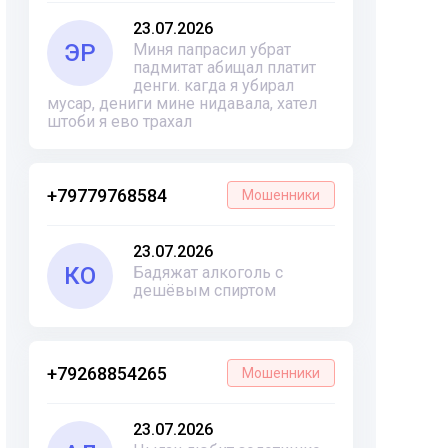
23.07.2026
ЭР
Миня папрасил убрат
падмитат абищал платит
денги. кагда я убирал
мусар, дениги мине нидавала, хател
штоби я ево трахал
+79779768584
Мошенники
23.07.2026
КО
Бадяжат алкоголь с
дешёвым спиртом
+79268854265
Мошенники
23.07.2026