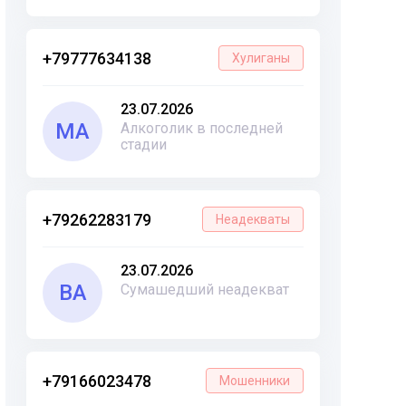
+79777634138
Хулиганы
23.07.2026
МА
Алкоголик в последней
стадии
+79262283179
Неадекваты
23.07.2026
ВА
Сумашедший неадекват
+79166023478
Мошенники