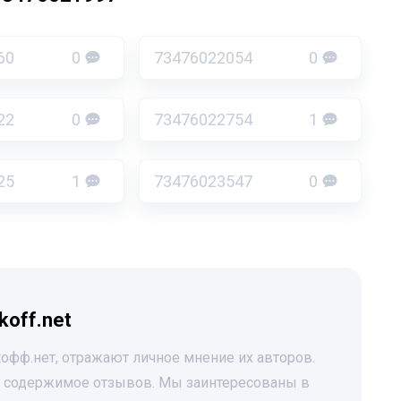
60
0
73476022054
0
22
0
73476022754
1
25
1
73476023547
0
koff.net
офф.нет, отражают личное мнение их авторов.
за содержимое отзывов. Мы заинтересованы в