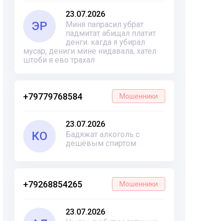
23.07.2026
ЭР
Миня папрасил убрат
падмитат абищал платит
денги. кагда я убирал
мусар, дениги мине нидавала, хател
штоби я ево трахал
+79779768584
Мошенники
23.07.2026
КО
Бадяжат алкоголь с
дешёвым спиртом
+79268854265
Мошенники
23.07.2026