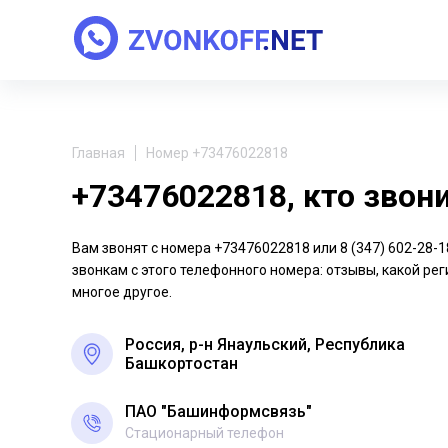
Главная
Номер +73476022818
+73476022818, кто звон
Вам звонят с номера +73476022818 или 8 (347) 602-28
звонкам с этого телефонного номера: отзывы, какой рег
многое другое.
Россия, р-н Янаульский, Республика
Башкортостан
ПАО "Башинформсвязь"
Стационарный телефон