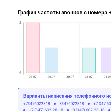
График частоты звонков с номера
Варианты написания телефонного н
+73476022818
83476022818
+7 347 6
+7 (347) 602-28-18
8 (347) 602-28-18