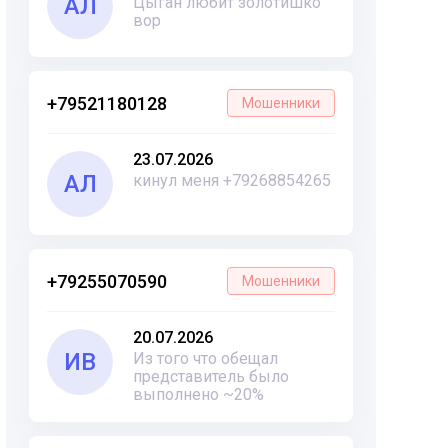
АЛ
Цыган любит золотишко
вор
+79521180128
Мошенники
23.07.2026
АЛ
кинул меня +79268854265
+79255070590
Мошенники
20.07.2026
ИВ
Из того что обещал
представитель было
выполнено ~20%