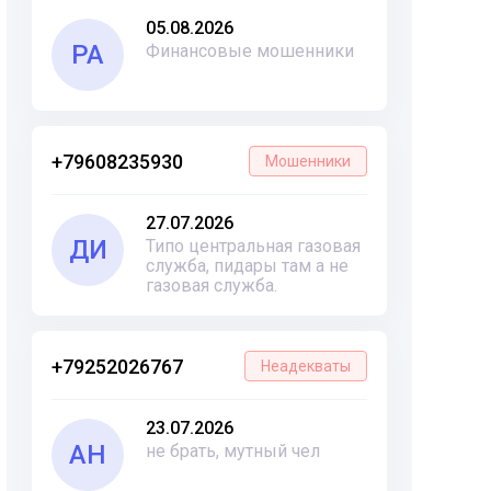
05.08.2026
РА
Финансовые мошенники
+79608235930
Мошенники
27.07.2026
ДИ
Типо центральная газовая
служба, пидары там а не
газовая служба.
+79252026767
Неадекваты
23.07.2026
АН
не брать, мутный чел