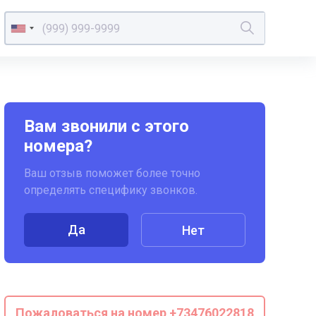
Вам звонили с этого
номера?
Ваш отзыв поможет более точно
определять специфику звонков.
Да
Нет
Пожаловаться на номер +73476022818