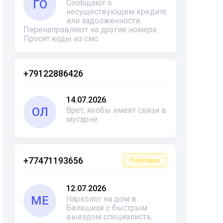
ГО
Сообщают о
несуществующем кредите
или задолженности.
Перенаправляют на другие номера.
Просят коды из смс.
+79122886426
14.07.2026
ОЛ
Врет, якобы имеет связи в
мусарне.
+77471193656
Реклама
12.07.2026
ME
Нарколог на дом в
Балашихе с быстрым
выездом специалиста,