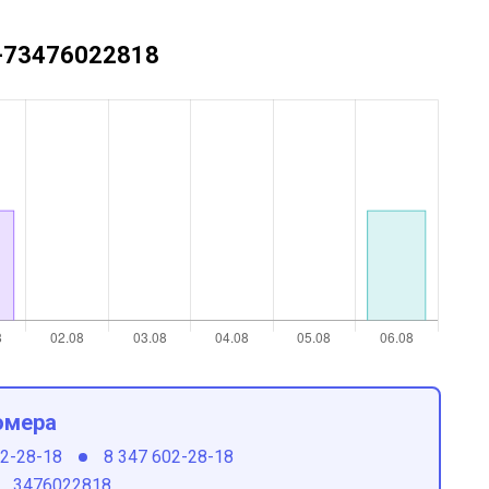
 +73476022818
омера
02-28-18
8 347 602-28-18
3476022818