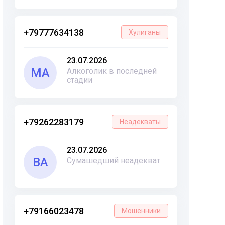
+79777634138
Хулиганы
23.07.2026
МА
Алкоголик в последней
стадии
+79262283179
Неадекваты
23.07.2026
ВА
Сумашедший неадекват
+79166023478
Мошенники