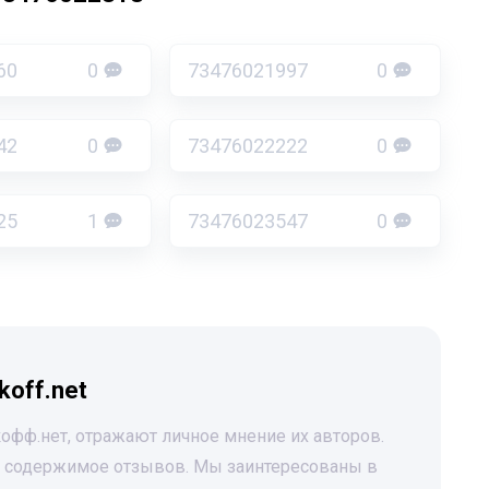
60
0
73476021997
0
42
0
73476022222
0
25
1
73476023547
0
koff.net
офф.нет, отражают личное мнение их авторов.
за содержимое отзывов. Мы заинтересованы в