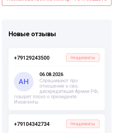
Новые отзывы
+79129243500
Неадекваты
06.08.2026
АН
Спрашивают про
отношение к сво,
дискредитация Армии РФ,
говорят плохо о президенте.
Иноагенты.
+79104342734
Неадекваты