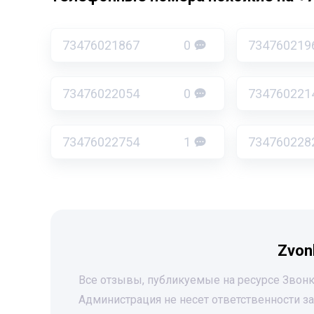
73476021867
0
734760219
73476022054
0
734760221
73476022754
1
734760228
Zvon
Все отзывы, публикуемые на ресурсе Звонк
Администрация не несет ответственности 