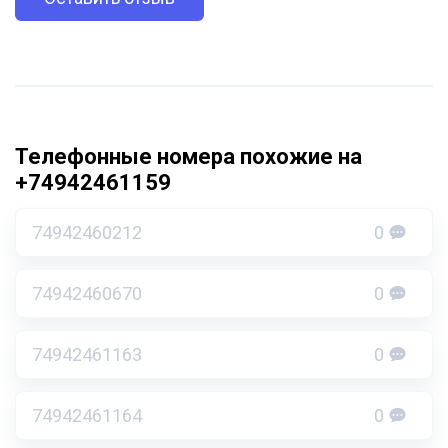
Телефонные номера похожие на
+74942461159
74942460212
0
74942460670
0
74942461163
0
74942461164
0