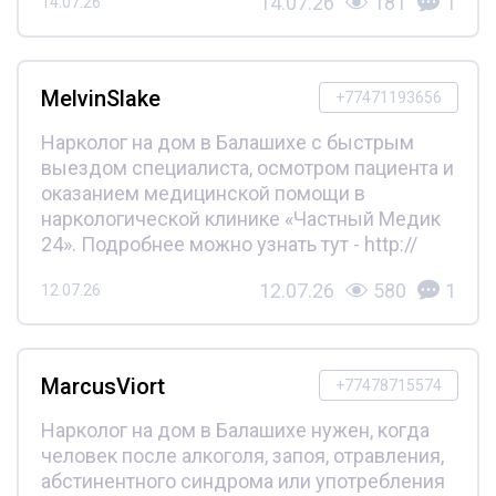
14.07.26
181
1
14.07.26
MelvinSlake
+77471193656
Нарколог на дом в Балашихе с быстрым
выездом специалиста, осмотром пациента и
оказанием медицинской помощи в
наркологической клинике «Частный Медик
24». Подробнее можно узнать тут - http://
12.07.26
580
1
12.07.26
MarcusViort
+77478715574
Нарколог на дом в Балашихе нужен, когда
человек после алкоголя, запоя, отравления,
абстинентного синдрома или употребления