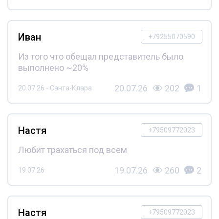
Иван
+79255070590
Из того что обещал представитель было
выполнено ~20%
20.07.26
202
1
20.07.26 - Санта-Клара
Настя
+79509772023
Любит трахаться под всем
19.07.26
260
2
19.07.26
Настя
+79509772023