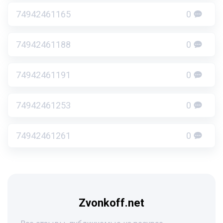
74942461165
0
74942461188
0
74942461191
0
74942461253
0
74942461261
0
Zvonkoff.net