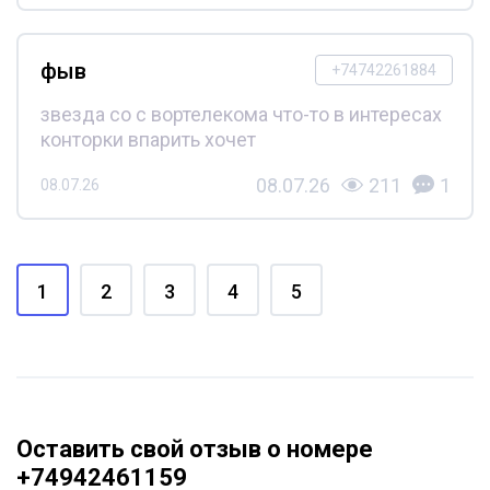
фыв
+74742261884
звезда со с вортелекома что-то в интересах
конторки впарить хочет
08.07.26
211
1
08.07.26
1
2
3
4
5
Оставить свой отзыв о номере
+74942461159