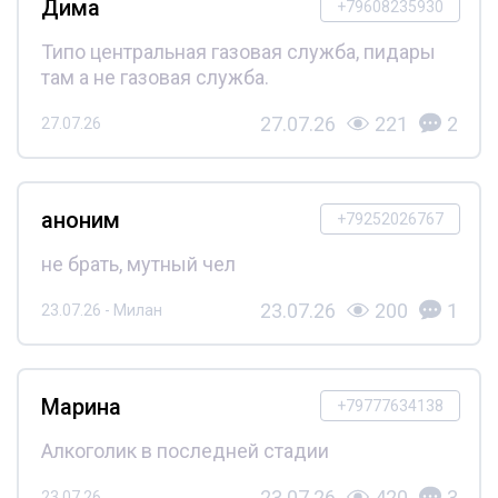
Дима
+79608235930
Типо центральная газовая служба, пидары
там а не газовая служба.
27.07.26
221
2
27.07.26
аноним
+79252026767
не брать, мутный чел
23.07.26
200
1
23.07.26 - Милан
Марина
+79777634138
Алкоголик в последней стадии
23.07.26
420
3
23.07.26