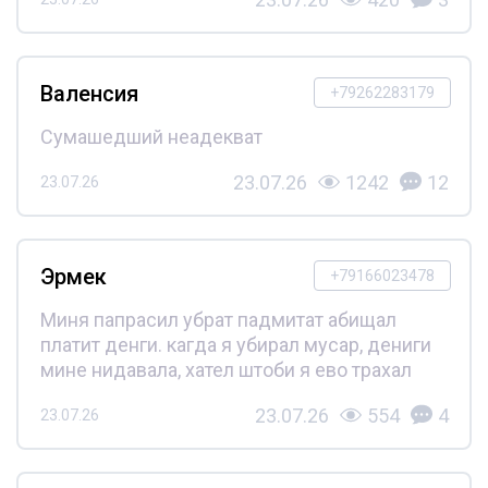
Валенсия
+79262283179
Сумашедший неадекват
23.07.26
1242
12
23.07.26
Эрмек
+79166023478
Миня папрасил убрат падмитат абищал
платит денги. кагда я убирал мусар, дениги
мине нидавала, хател штоби я ево трахал
23.07.26
554
4
23.07.26