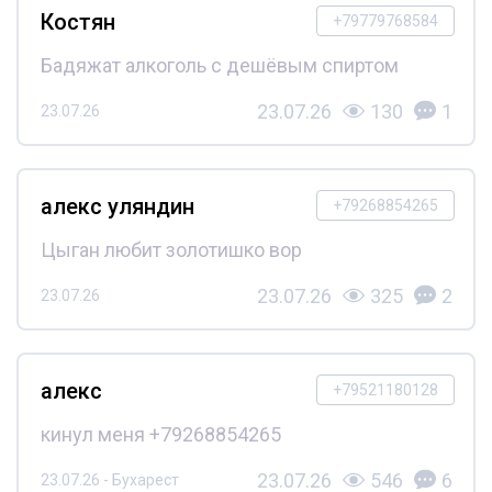
Костян
+79779768584
Бадяжат алкоголь с дешёвым спиртом
23.07.26
130
1
23.07.26
алекс уляндин
+79268854265
Цыган любит золотишко вор
23.07.26
325
2
23.07.26
алекс
+79521180128
кинул меня +79268854265
23.07.26
546
6
23.07.26 - Бухарест