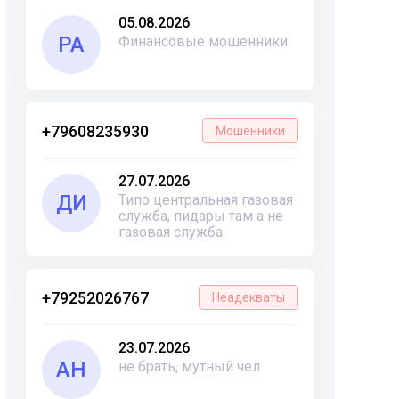
05.08.2026
РА
Финансовые мошенники
+79608235930
Мошенники
27.07.2026
ДИ
Типо центральная газовая
служба, пидары там а не
газовая служба.
+79252026767
Неадекваты
23.07.2026
АН
не брать, мутный чел