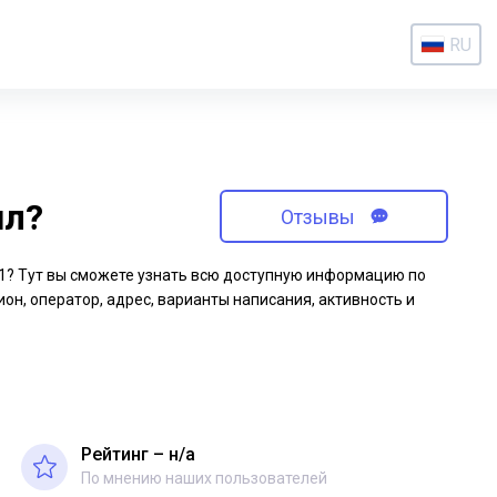
RU
ил?
Отзывы
-61? Тут вы сможете узнать всю доступную информацию по
ион, оператор, адрес, варианты написания, активность и
Рейтинг – н/a
По мнению наших пользователей