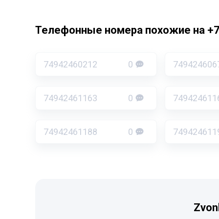
Телефонные номера похожие на +
74942460212
0
749424606
74942461163
0
749424611
74942461188
0
749424611
Zvon