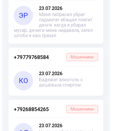
23.07.2026
ЭР
Миня папрасил убрат
падмитат абищал платит
денги. кагда я убирал
мусар, дениги мине нидавала, хател
штоби я ево трахал
+79779768584
Мошенники
23.07.2026
КО
Бадяжат алкоголь с
дешёвым спиртом
+79268854265
Мошенники
23.07.2026