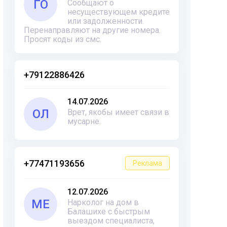
ГО
Сообщают о
несуществующем кредите
или задолженности.
Перенаправляют на другие номера.
Просят коды из смс.
+79122886426
14.07.2026
ОЛ
Врет, якобы имеет связи в
мусарне.
+77471193656
Реклама
12.07.2026
ME
Нарколог на дом в
Балашихе с быстрым
выездом специалиста,