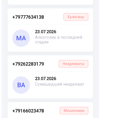
+79777634138
Хулиганы
23.07.2026
МА
Алкоголик в последней
стадии
+79262283179
Неадекваты
23.07.2026
ВА
Сумашедший неадекват
+79166023478
Мошенники