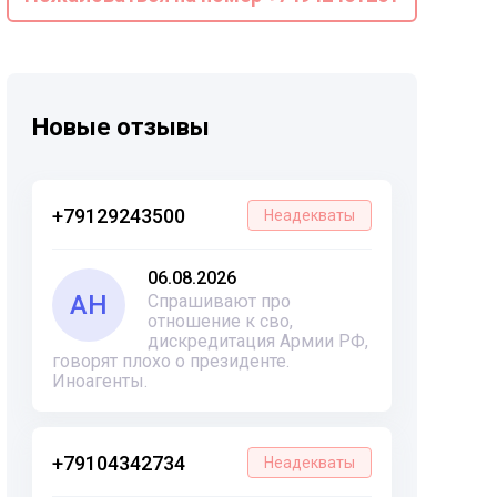
Новые отзывы
+79129243500
Неадекваты
06.08.2026
АН
Спрашивают про
отношение к сво,
дискредитация Армии РФ,
говорят плохо о президенте.
Иноагенты.
+79104342734
Неадекваты