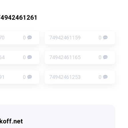
74942461261
70
0
74942461159
0
64
0
74942461165
0
91
0
74942461253
0
koff.net