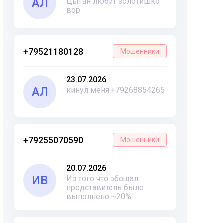
АЛ
Цыган любит золотишко
вор
+79521180128
Мошенники
23.07.2026
АЛ
кинул меня +79268854265
+79255070590
Мошенники
20.07.2026
ИВ
Из того что обещал
представитель было
выполнено ~20%