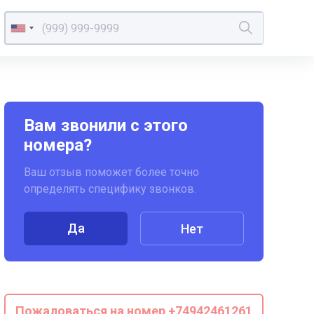
Вам звонили с этого
номера?
Ваш отзыв поможет более точно
определять специфику звонков.
Да
Нет
Пожаловаться на номер +74942461261