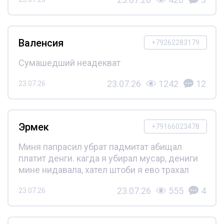
Валенсия
+79262283179
Сумашедший неадекват
23.07.26
1242
12
23.07.26
Эрмек
+79166023478
Миня папрасил убрат падмитат абищал
платит денги. кагда я убирал мусар, дениги
мине нидавала, хател штоби я ево трахал
23.07.26
555
4
23.07.26