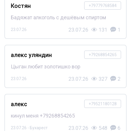
Костян
+79779768584
Бадяжат алкоголь с дешёвым спиртом
23.07.26
131
1
23.07.26
алекс уляндин
+79268854265
Цыган любит золотишко вор
23.07.26
327
2
23.07.26
алекс
+79521180128
кинул меня +79268854265
23.07.26
548
6
23.07.26 - Бухарест