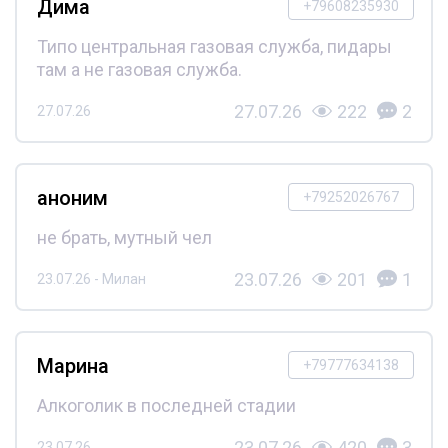
Дима
+79608235930
Типо центральная газовая служба, пидары
там а не газовая служба.
27.07.26
222
2
27.07.26
аноним
+79252026767
не брать, мутный чел
23.07.26
201
1
23.07.26 - Милан
Марина
+79777634138
Алкоголик в последней стадии
23.07.26
420
3
23.07.26