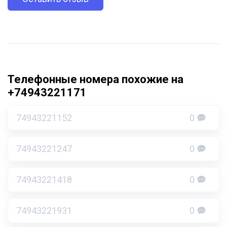
Телефонные номера похожие на
+74943221171
74943221152
0
74943221247
0
74943221418
0
74943221931
0