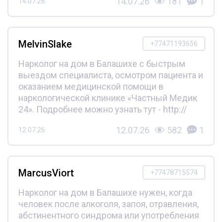
14.07.26
181
1
14.07.26
MelvinSlake
+77471193656
Нарколог на дом в Балашихе с быстрым
выездом специалиста, осмотром пациента и
оказанием медицинской помощи в
наркологической клинике «Частный Медик
24». Подробнее можно узнать тут - http://
12.07.26
582
1
12.07.26
MarcusViort
+77478715574
Нарколог на дом в Балашихе нужен, когда
человек после алкоголя, запоя, отравления,
абстинентного синдрома или употребления