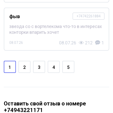
фыв
+74742261884
звезда со с вортелекома что-то в интересах
конторки впарить хочет
08.07.26
212
1
08.07.26
1
2
3
4
5
Оставить свой отзыв о номере
+74943221171