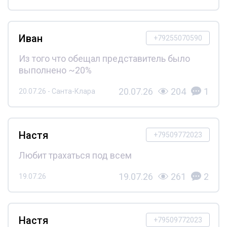
Иван
+79255070590
Из того что обещал представитель было
выполнено ~20%
20.07.26
204
1
20.07.26 - Санта-Клара
Настя
+79509772023
Любит трахаться под всем
19.07.26
261
2
19.07.26
Настя
+79509772023