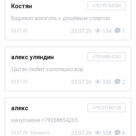
Костян
+79779768584
Бадяжат алкоголь с дешёвым спиртом
23.07.26
134
1
23.07.26
алекс уляндин
+79268854265
Цыган любит золотишко вор
23.07.26
336
2
23.07.26
алекс
+79521180128
кинул меня +79268854265
23.07.26
558
6
23.07.26 - Бухарест