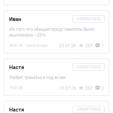
Иван
+79255070590
Из того что обещал представитель было
выполнено ~20%
20.07.26
207
1
20.07.26 - Санта-Клара
Настя
+79509772023
Любит трахаться под всем
19.07.26
267
2
19.07.26
Настя
+79509772023