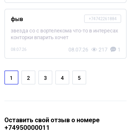
фыв
+74742261884
звезда со с вортелекома что-то в интересах
конторки впарить хочет
08.07.26
217
1
08.07.26
1
2
3
4
5
Оставить свой отзыв о номере
+74950000011