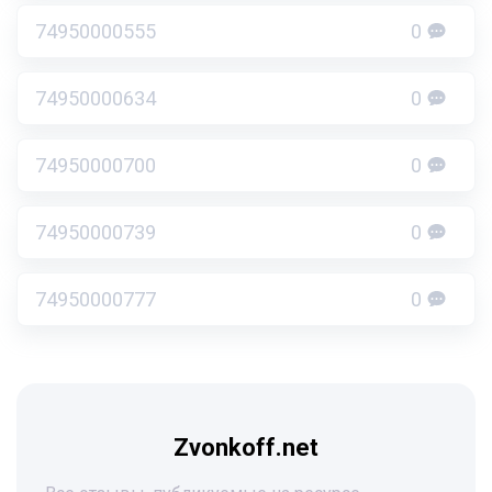
74950000555
0
74950000634
0
74950000700
0
74950000739
0
74950000777
0
Zvonkoff.net