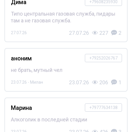
Дима
+79608235930
Типо центральная газовая служба, пидары
там а не газовая служба.
27.07.26
227
2
27.07.26
аноним
+79252026767
не брать, мутный чел
23.07.26
206
1
23.07.26 - Милан
Марина
+79777634138
Алкоголик в последней стадии
23.07.26
426
3
23.07.26