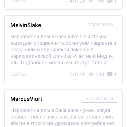
14.07.26
188
1
14.07.26
MelvinSlake
+77471193656
Нарколог на дом в Балашихе с быстрым
выездом специалиста, осмотром пациента и
оказанием медицинской помощи в
наркологической клинике «Частный Медик
24». Подробнее можно узнать тут - http://
12.07.26
608
1
12.07.26
MarcusViort
+77478715574
Нарколог на дом в Балашихе нужен, когда
человек после алкоголя, запоя, отравления,
абстинентного синдрома или употребления