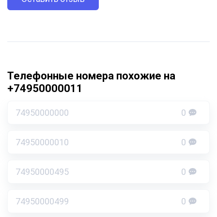
Телефонные номера похожие на
+74950000011
74950000000
0
74950000010
0
74950000495
0
74950000499
0