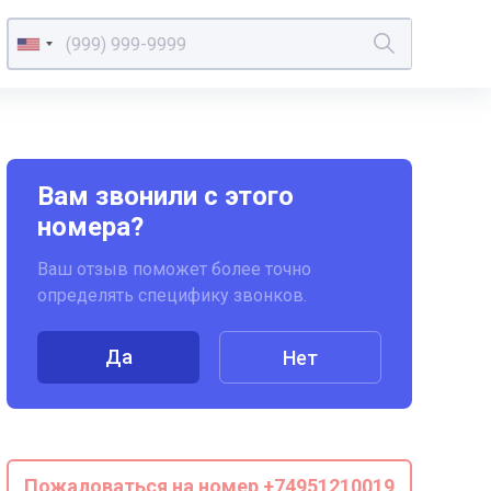
Вам звонили с этого
номера?
Ваш отзыв поможет более точно
определять специфику звонков.
Да
Нет
Пожаловаться на номер +74951210019