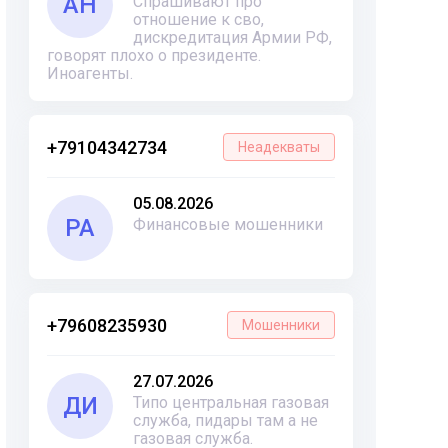
АН
Спрашивают про
отношение к сво,
дискредитация Армии РФ,
говорят плохо о президенте.
Иноагенты.
+79104342734
Неадекваты
05.08.2026
РА
Финансовые мошенники
+79608235930
Мошенники
27.07.2026
ДИ
Типо центральная газовая
служба, пидары там а не
газовая служба.