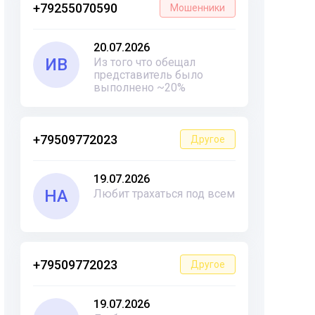
+79255070590
Мошенники
20.07.2026
ИВ
Из того что обещал
представитель было
выполнено ~20%
+79509772023
Другое
19.07.2026
НА
Любит трахаться под всем
+79509772023
Другое
19.07.2026