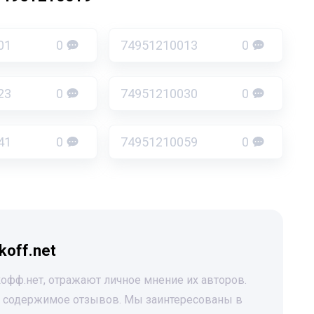
01
0
74951210013
0
23
0
74951210030
0
41
0
74951210059
0
koff.net
офф.нет, отражают личное мнение их авторов.
за содержимое отзывов. Мы заинтересованы в