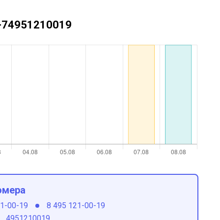
 +74951210019
омера
21-00-19
8 495 121-00-19
4951210019