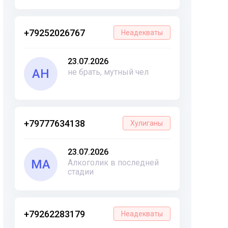
+79252026767
Неадекваты
23.07.2026
АН
не брать, мутный чел
+79777634138
Хулиганы
23.07.2026
МА
Алкоголик в последней
стадии
+79262283179
Неадекваты