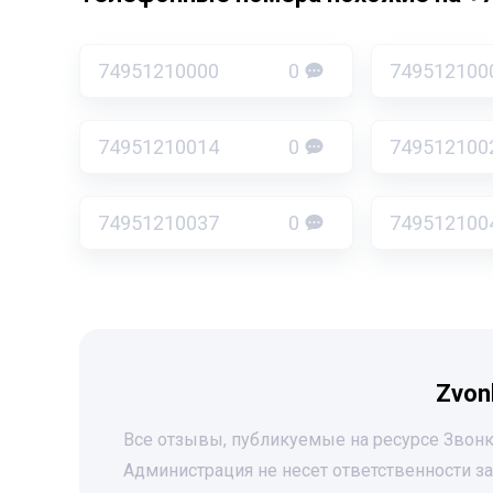
74951210000
0
749512100
74951210014
0
749512100
74951210037
0
749512100
Zvon
Все отзывы, публикуемые на ресурсе Звонк
Администрация не несет ответственности 