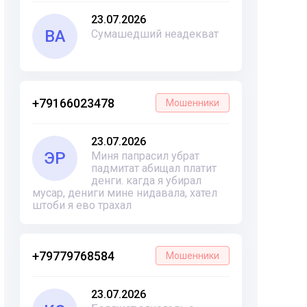
23.07.2026
ВА
Сумашедший неадекват
+79166023478
Мошенники
23.07.2026
ЭР
Миня папрасил убрат
падмитат абищал платит
денги. кагда я убирал
мусар, дениги мине нидавала, хател
штоби я ево трахал
+79779768584
Мошенники
23.07.2026