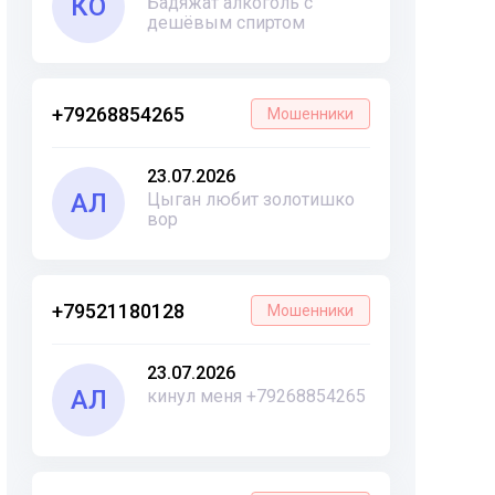
КО
Бадяжат алкоголь с
дешёвым спиртом
+79268854265
Мошенники
23.07.2026
АЛ
Цыган любит золотишко
вор
+79521180128
Мошенники
23.07.2026
АЛ
кинул меня +79268854265