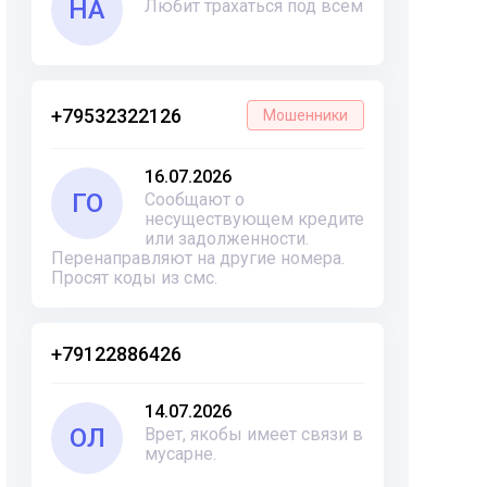
НА
Любит трахаться под всем
+79532322126
Мошенники
16.07.2026
ГО
Сообщают о
несуществующем кредите
или задолженности.
Перенаправляют на другие номера.
Просят коды из смс.
+79122886426
14.07.2026
ОЛ
Врет, якобы имеет связи в
мусарне.