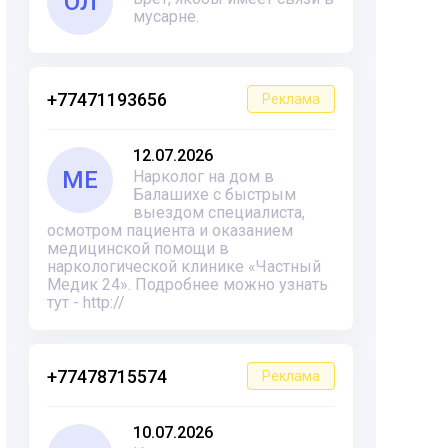
ОЛ
мусарне.
+77471193656
Реклама
12.07.2026
ME
Нарколог на дом в
Балашихе с быстрым
выездом специалиста,
осмотром пациента и оказанием
медицинской помощи в
наркологической клинике «Частный
Медик 24». Подробнее можно узнать
тут - http://
+77478715574
Реклама
10.07.2026