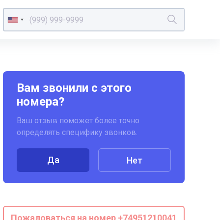
Вам звонили с этого
номера?
Ваш отзыв поможет более точно
определять специфику звонков.
Да
Нет
Пожаловаться на номер +74951210041