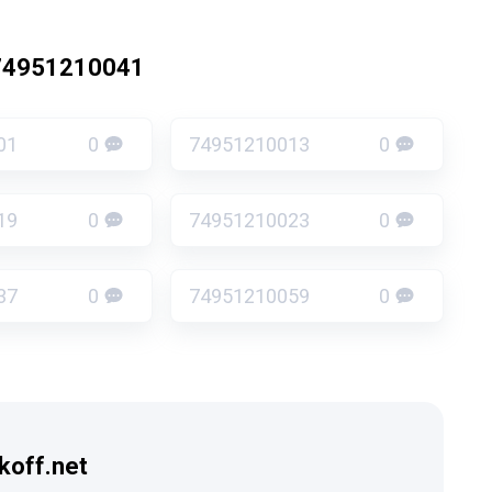
74951210041
01
0
74951210013
0
19
0
74951210023
0
37
0
74951210059
0
koff.net