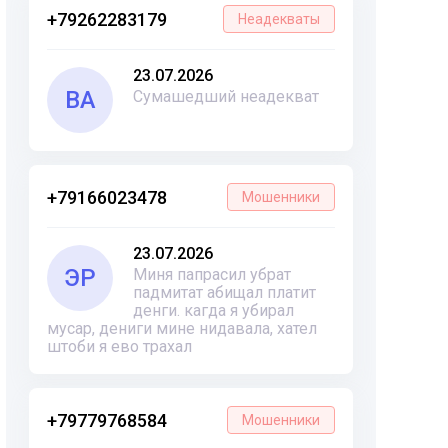
+79262283179
Неадекваты
23.07.2026
ВА
Сумашедший неадекват
+79166023478
Мошенники
23.07.2026
ЭР
Миня папрасил убрат
падмитат абищал платит
денги. кагда я убирал
мусар, дениги мине нидавала, хател
штоби я ево трахал
+79779768584
Мошенники