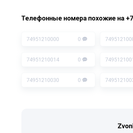
Телефонные номера похожие на +
74951210000
0
749512100
74951210014
0
749512100
74951210030
0
749512100
Zvon