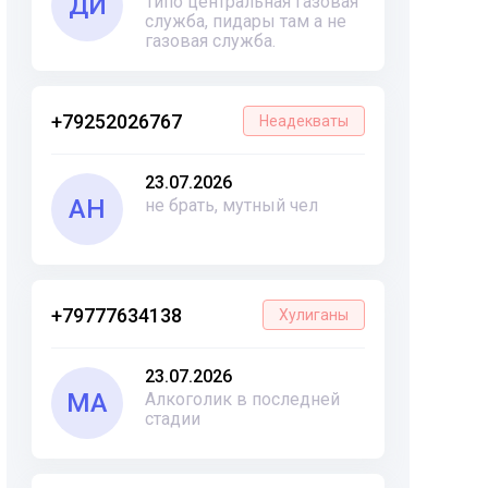
ДИ
Типо центральная газовая
служба, пидары там а не
газовая служба.
+79252026767
Неадекваты
23.07.2026
АН
не брать, мутный чел
+79777634138
Хулиганы
23.07.2026
МА
Алкоголик в последней
стадии