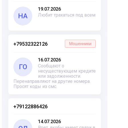
19.07.2026
НА
Любит трахаться под всем
+79532322126
Мошенники
16.07.2026
ГО
Сообщают о
несуществующем кредите
или задолженности.
Перенаправляют на другие номера.
Просят коды из смс.
+79122886426
14.07.2026
Врет, якобы имеет связи в