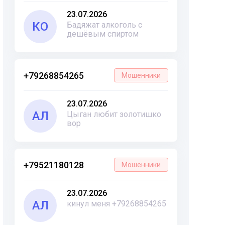
23.07.2026
КО
Бадяжат алкоголь с
дешёвым спиртом
+79268854265
Мошенники
23.07.2026
АЛ
Цыган любит золотишко
вор
+79521180128
Мошенники
23.07.2026
АЛ
кинул меня +79268854265