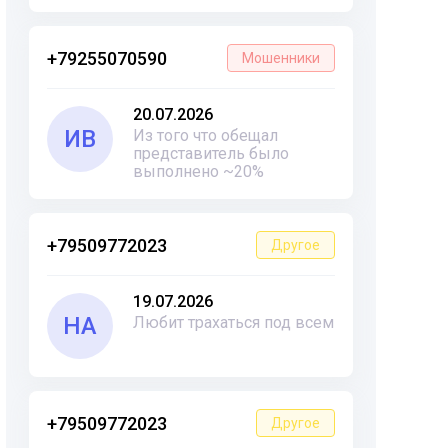
+79255070590
Мошенники
20.07.2026
ИВ
Из того что обещал
представитель было
выполнено ~20%
+79509772023
Другое
19.07.2026
НА
Любит трахаться под всем
+79509772023
Другое