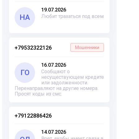
19.07.2026
НА
Любит трахаться под всем
+79532322126
Мошенники
16.07.2026
ГО
Сообщают о
несуществующем кредите
или задолженности.
Перенаправляют на другие номера.
Просят коды из смс.
+79122886426
14.07.2026
Врет, якобы имеет связи в