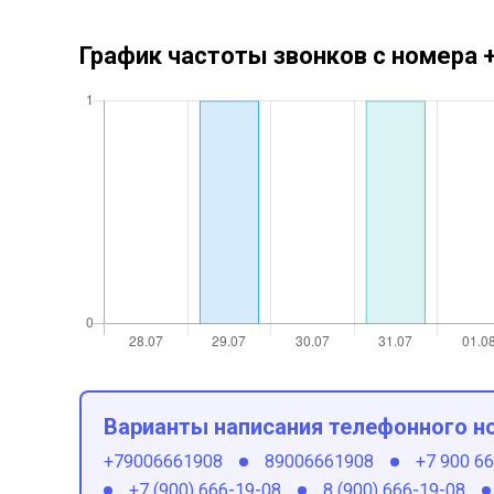
График частоты звонков с номера
Варианты написания телефонного н
+79006661908
89006661908
+7 900 6
+7 (900) 666-19-08
8 (900) 666-19-08