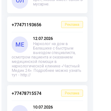
ОЛ
мусарне.
+77471193656
Реклама
12.07.2026
ME
Нарколог на дом в
Балашихе с быстрым
выездом специалиста,
осмотром пациента и оказанием
медицинской помощи в
наркологической клинике «Частный
Медик 24». Подробнее можно узнать
тут - http://
+77478715574
Реклама
10.07.2026