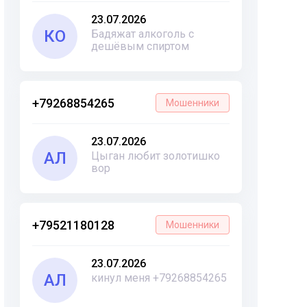
23.07.2026
КО
Бадяжат алкоголь с
дешёвым спиртом
+79268854265
Мошенники
23.07.2026
АЛ
Цыган любит золотишко
вор
+79521180128
Мошенники
23.07.2026
АЛ
кинул меня +79268854265