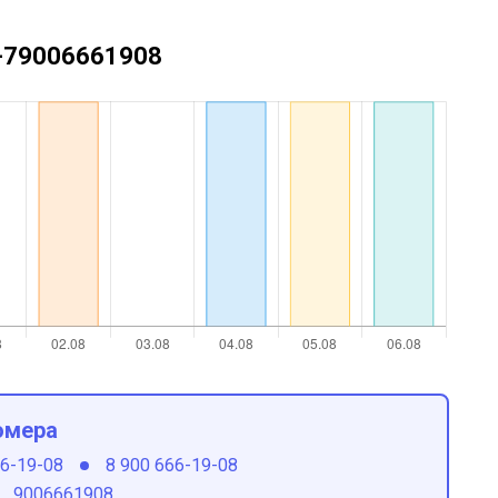
 +79006661908
омера
66-19-08
8 900 666-19-08
9006661908