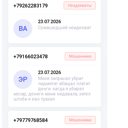
+79262283179
Неадекваты
23.07.2026
ВА
Сумашедший неадекват
+79166023478
Мошенники
23.07.2026
ЭР
Миня папрасил убрат
падмитат абищал платит
денги. кагда я убирал
мусар, дениги мине нидавала, хател
штоби я ево трахал
+79779768584
Мошенники