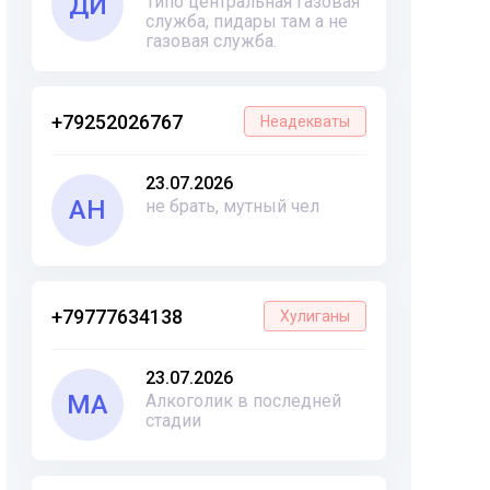
ДИ
Типо центральная газовая
служба, пидары там а не
газовая служба.
+79252026767
Неадекваты
23.07.2026
АН
не брать, мутный чел
+79777634138
Хулиганы
23.07.2026
МА
Алкоголик в последней
стадии