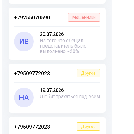
+79255070590
Мошенники
20.07.2026
ИВ
Из того что обещал
представитель было
выполнено ~20%
+79509772023
Другое
19.07.2026
НА
Любит трахаться под всем
+79509772023
Другое