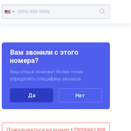
Вам звонили с этого
номера?
Ваш отзыв поможет более точно
определять специфику звонков.
Да
Нет
Пожаловаться на номер +79006661908