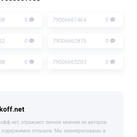
58
0
79006661464
0
52
0
79006662875
0
48
0
79006665203
0
koff.net
офф.нет, отражают личное мнение их авторов.
за содержимое отзывов. Мы заинтересованы в