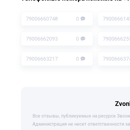
79006660748
0
790066614
79006662093
0
790066625
79006663217
0
790066637
Zvon
Все отзывы, публикуемые на ресурсе Звонк
Администрация не несет ответственности 