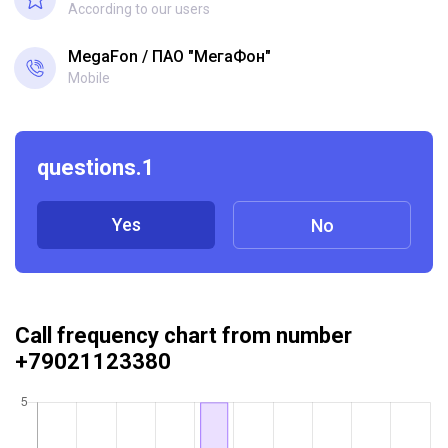
According to our users
MegaFon
ПАО "МегаФон"
Mobile
questions.1
Yes
No
Call frequency chart from number
+79021123380