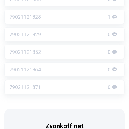
79021121828
1
79021121829
0
79021121852
0
79021121864
0
79021121871
0
Zvonkoff.net