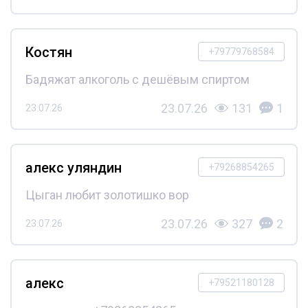
Костян
+79779768584
Бадяжат алкоголь с дешёвым спиртом
23.07.26
131
1
23.07.26
алекс уляндин
+79268854265
Цыган любит золотишко вор
23.07.26
327
2
23.07.26
алекс
+79521180128