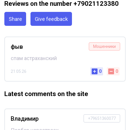
Reviews on the number +79021123380
Share
Give feedback
фыв
Мошенники
спам астраханский
0
0
21.05.26
Latest comments on the site
Владимир
+79651360077