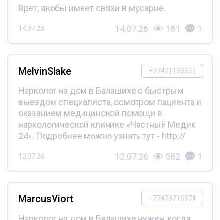
Врет, якобы имеет связи в мусарне.
14.07.26
181
1
14.07.26
MelvinSlake
+77471193656
Нарколог на дом в Балашихе с быстрым
выездом специалиста, осмотром пациента и
оказанием медицинской помощи в
наркологической клинике «Частный Медик
24». Подробнее можно узнать тут - http://
12.07.26
582
1
12.07.26
MarcusViort
+77478715574
Нарколог на дом в Балашихе нужен, когда