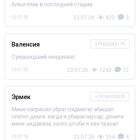
Алкоголик в последней стадии
23.07.26
420
3
23.07.26
Валенсия
+79262283179
Сумашедший неадекват
23.07.26
1242
12
23.07.26
Эрмек
+79166023478
Миня папрасил убрат падмитат абищал
платит денги. кагда я убирал мусар, дениги
мине нидавала, хател штоби я ево трахал
23.07.26
554
4
23.07.26