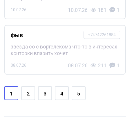
10.07.26
181
1
10.07.26
фыв
+74742261884
звезда со с вортелекома что-то в интересах
конторки впарить хочет
08.07.26
211
1
08.07.26
1
2
3
4
5