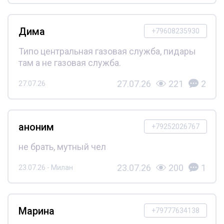
Дима
+79608235930
Типо центральная газовая служба, пидары
там а не газовая служба.
27.07.26
221
2
27.07.26
аноним
+79252026767
не брать, мутный чел
23.07.26
200
1
23.07.26 - Милан
Марина
+79777634138