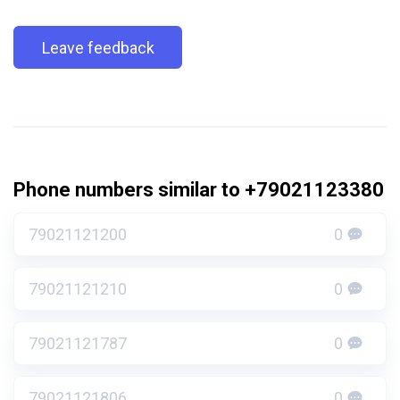
Leave feedback
Phone numbers similar to +79021123380
79021121200
0
79021121210
0
79021121787
0
79021121806
0