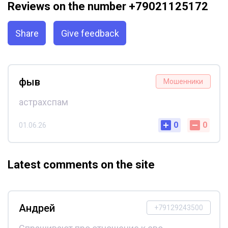
Reviews on the number +79021125172
Share
Give feedback
фыв
Мошенники
астрахспам
0
0
01.06.26
Latest comments on the site
Андрей
+79129243500