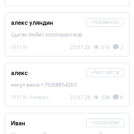
алекс уляндин
+79268854265
Цыган любит золотишко вор
23.07.26
316
2
23.07.26
алекс
+79521180128
кинул меня +79268854265
23.07.26
538
6
23.07.26 - Бухарест
Иван
+79255070590