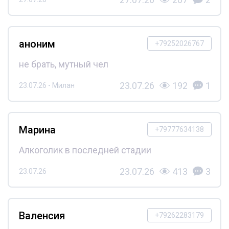
аноним
+79252026767
не брать, мутный чел
23.07.26
192
1
23.07.26 - Милан
Марина
+79777634138
Алкоголик в последней стадии
23.07.26
413
3
23.07.26
Валенсия
+79262283179