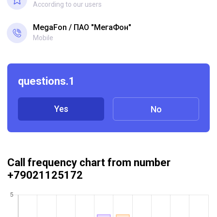
According to our users
MegaFon
ПАО "МегаФон"
Mobile
questions.1
Yes
No
Call frequency chart from number
+79021125172