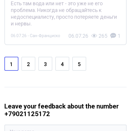
Есть там вода или нет - это уже не его
проблема. Никогда не обращайтесь к
недоспециалисту, просто потеряете деньги
и нервы.
06.07.26
265
1
06.07.26 - Сан-Франциско
1
2
3
4
5
Leave your feedback about the number
+79021125172