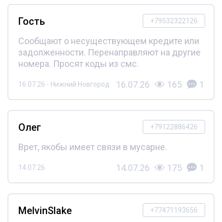
Гость
+79532322126
Сообщают о несуществующем кредите или
задолженности. Перенаправляют на другие
номера. Просят коды из смс.
16.07.26
165
1
16.07.26 - Нижний Новгород
Олег
+79122886426
Врет, якобы имеет связи в мусарне.
14.07.26
175
1
14.07.26
MelvinSlake
+77471193656