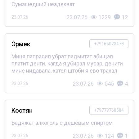
Сумашедший неадекват
23.07.26
1229
12
23.07.26
Эрмек
+79166023478
Миня папрасил убрат падмитат абищал
платит денги. кагда я убирал мусар, дениги
мине нидавала, хател штоби я ево трахал
23.07.26
545
4
23.07.26
Костян
+79779768584
Бадяжат алкоголь с дешёвым спиртом
23.07.26
124
1
23.07.26