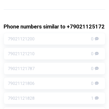
Phone numbers similar to +79021125172
79021121200
0
79021121210
0
79021121787
0
79021121806
0
79021121828
1