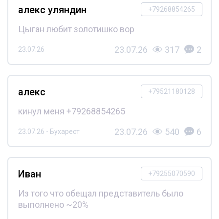
алекс уляндин
+79268854265
Цыган любит золотишко вор
23.07.26
317
2
23.07.26
алекс
+79521180128
кинул меня +79268854265
23.07.26
540
6
23.07.26 - Бухарест
Иван
+79255070590
Из того что обещал представитель было
выполнено ~20%