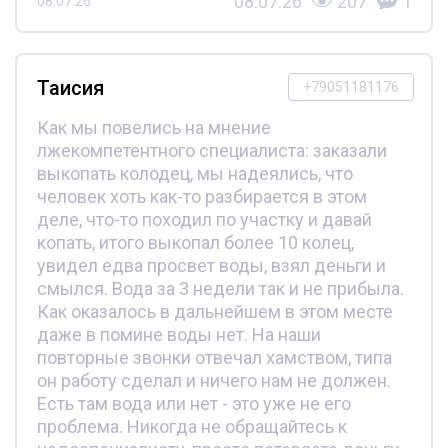
08.07.26
207
1
08.07.26
Таисия
+79051181176
Как мы повелись на мнение
лжекомпетентного специалиста: заказали
выкопать колодец, мы надеялись, что
человек хоть как-то разбирается в этом
деле, что-то походил по участку и давай
копать, итого выкопал более 10 колец,
увидел едва просвет воды, взял деньги и
смылся. Вода за 3 недели так и не прибыла.
Как оказалось в дальнейшем в этом месте
даже в помине воды нет. На наши
повторные звонки отвечал хамством, типа
он работу сделал и ничего нам не должен.
Есть там вода или нет - это уже не его
проблема. Никогда не обращайтесь к