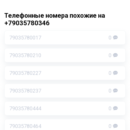
Телефонные номера похожие на
+79035780346
79035780017
0
79035780210
0
79035780227
0
79035780237
0
79035780444
0
79035780464
0