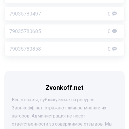
79035780497
0
79035780685
0
79035780858
0
Zvonkoff.net
Все отзывы, публикуемые на ресурсе
Звонкофф.нет, отражают личное мнение их
авторов. Администрация не несет
ответственности за содержимое отзывов. Мы