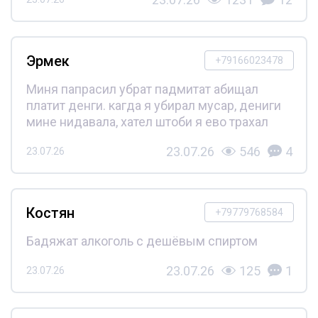
Эрмек
+79166023478
Миня папрасил убрат падмитат абищал
платит денги. кагда я убирал мусар, дениги
мине нидавала, хател штоби я ево трахал
23.07.26
546
4
23.07.26
Костян
+79779768584
Бадяжат алкоголь с дешёвым спиртом
23.07.26
125
1
23.07.26