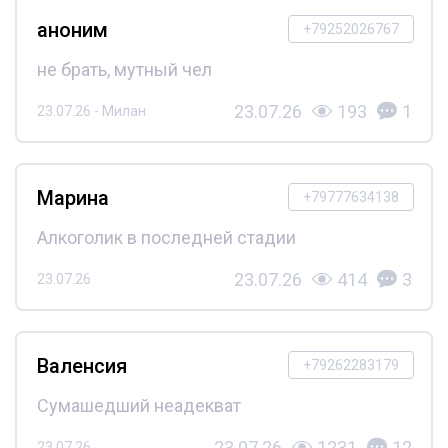
аноним
+79252026767
не брать, мутный чел
23.07.26
193
1
23.07.26 - Милан
Марина
+79777634138
Алкоголик в последней стадии
23.07.26
414
3
23.07.26
Валенсия
+79262283179
Сумашедший неадекват
23.07.26
1231
12
23.07.26