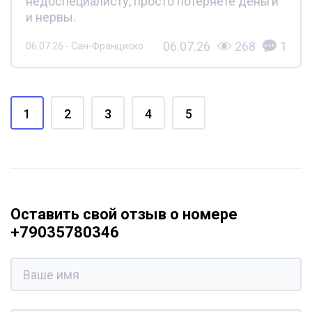
недоспециалисту, просто потеряете деньги
и нервы.
06.07.26
268
1
06.07.26 - Сан-Франциско
1
2
3
4
5
Оставить свой отзыв о номере
+79035780346