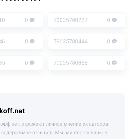
10
0
79035780227
0
46
0
79035780444
0
85
0
79035780858
0
koff.net
офф.нет, отражают личное мнение их авторов.
за содержимое отзывов. Мы заинтересованы в