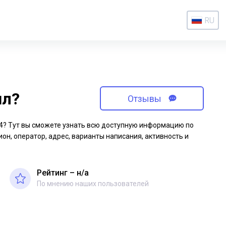
RU
ил?
Отзывы
-64? Тут вы сможете узнать всю доступную информацию по
ион, оператор, адрес, варианты написания, активность и
Рейтинг – н/a
По мнению наших пользователей