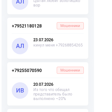
АЛ
Цыган любит золотишко
вор
+79521180128
Мошенники
23.07.2026
АЛ
кинул меня +79268854265
+79255070590
Мошенники
20.07.2026
ИВ
Из того что обещал
представитель было
выполнено ~20%