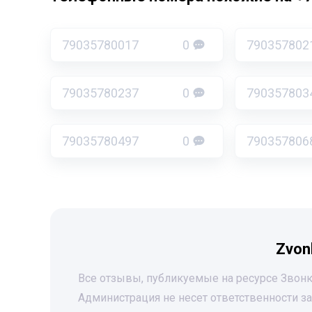
79035780017
0
790357802
79035780237
0
790357803
79035780497
0
790357806
Zvon
Все отзывы, публикуемые на ресурсе Звонк
Администрация не несет ответственности 