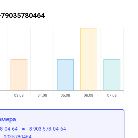
 +79035780464
омера
78-04-64
8 903 578-04-64
9035780464