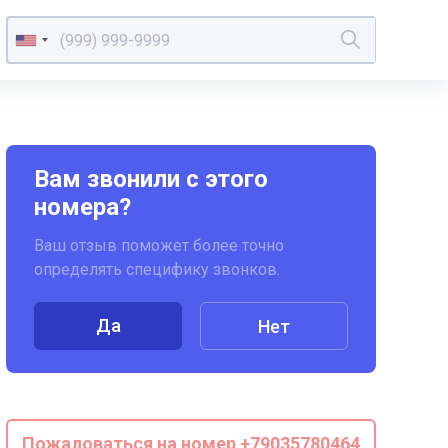
Вам звонили с этого
номера?
Ваш отзыв поможет более точно
определять специфику звонков.
Да
Нет
Пожаловаться на номер +79035780464