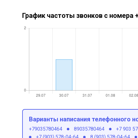
График частоты звонков с номера
Варианты написания телефонного н
+79035780464
89035780464
+7 903 5
+7 (903) 578-04-64
8 (903) 578-04-64