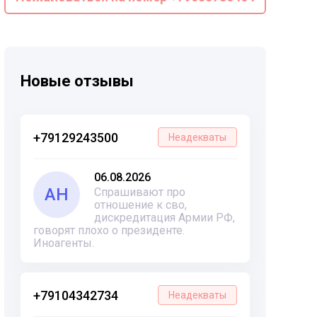
Новые отзывы
+79129243500
Неадекваты
06.08.2026
АН
Спрашивают про
отношение к сво,
дискредитация Армии РФ,
говорят плохо о президенте.
Иноагенты.
+79104342734
Неадекваты