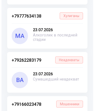
+79777634138
Хулиганы
23.07.2026
МА
Алкоголик в последней
стадии
+79262283179
Неадекваты
23.07.2026
ВА
Сумашедший неадекват
+79166023478
Мошенники