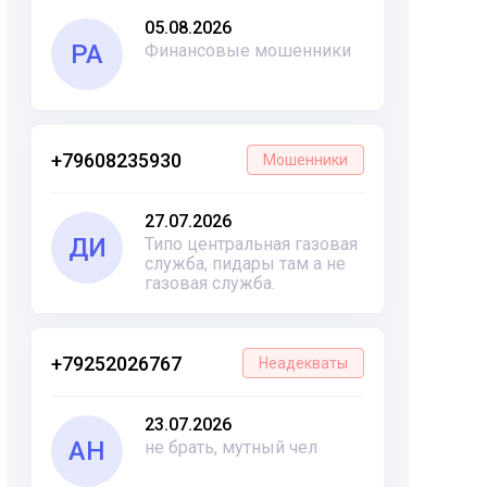
05.08.2026
РА
Финансовые мошенники
+79608235930
Мошенники
27.07.2026
ДИ
Типо центральная газовая
служба, пидары там а не
газовая служба.
+79252026767
Неадекваты
23.07.2026
АН
не брать, мутный чел