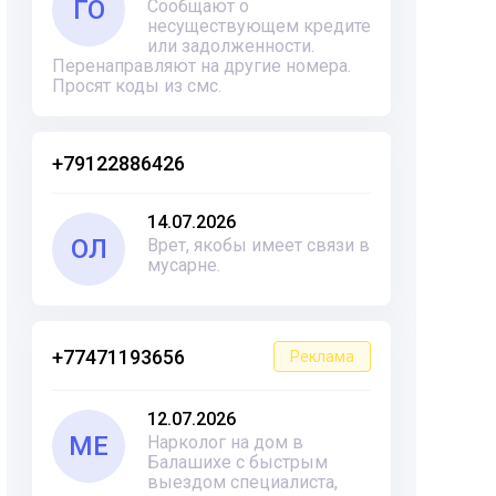
ГО
Сообщают о
несуществующем кредите
или задолженности.
Перенаправляют на другие номера.
Просят коды из смс.
+79122886426
14.07.2026
ОЛ
Врет, якобы имеет связи в
мусарне.
+77471193656
Реклама
12.07.2026
ME
Нарколог на дом в
Балашихе с быстрым
выездом специалиста,