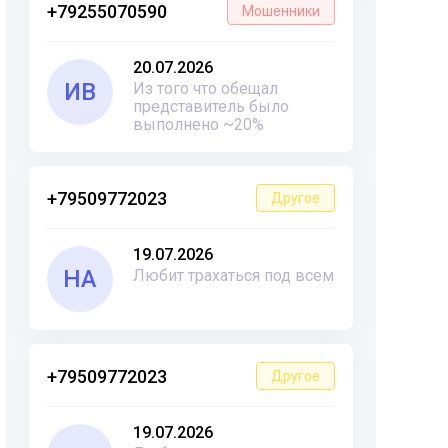
+79255070590
Мошенники
20.07.2026
ИВ
Из того что обещал
представитель было
выполнено ~20%
+79509772023
Другое
19.07.2026
НА
Любит трахаться под всем
+79509772023
Другое
19.07.2026