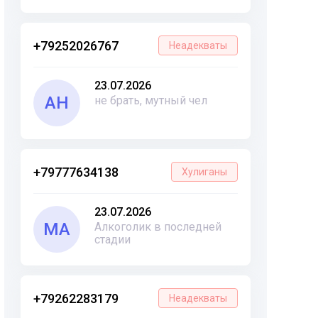
+79252026767
Неадекваты
23.07.2026
АН
не брать, мутный чел
+79777634138
Хулиганы
23.07.2026
МА
Алкоголик в последней
стадии
+79262283179
Неадекваты