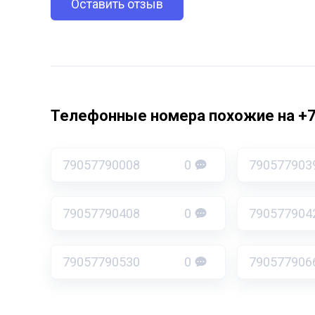
Оставить отзыв
Телефонные номера похожие на +
79057790008
0
790577903
79057790408
0
790577904
79057790530
0
790577906