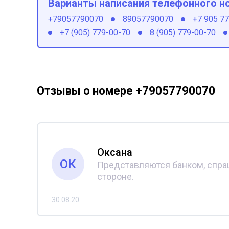
Варианты написания телефонного н
+79057790070
89057790070
+7 905 7
+7 (905) 779-00-70
8 (905) 779-00-70
Отзывы о номере +79057790070
Оксана
ОК
Представляются банком, спраш
стороне.
30.08.20