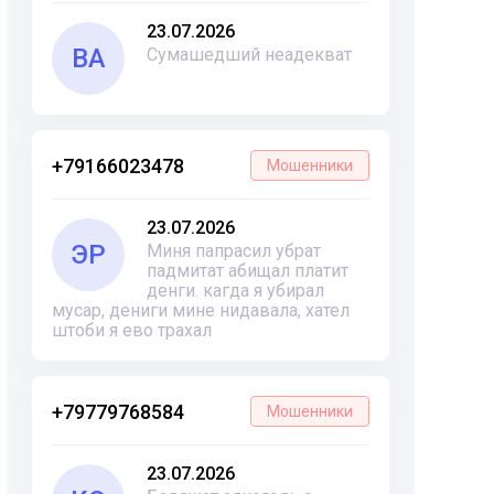
23.07.2026
ВА
Сумашедший неадекват
+79166023478
Мошенники
23.07.2026
ЭР
Миня папрасил убрат
падмитат абищал платит
денги. кагда я убирал
мусар, дениги мине нидавала, хател
штоби я ево трахал
+79779768584
Мошенники
23.07.2026