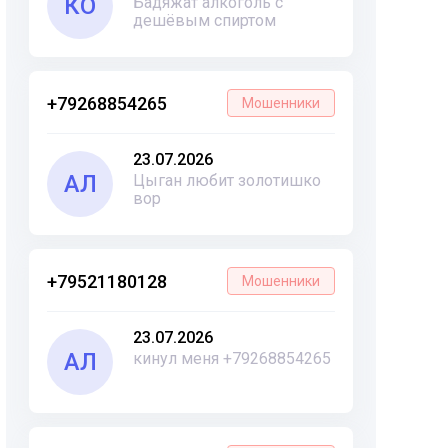
КО
Бадяжат алкоголь с
дешёвым спиртом
+79268854265
Мошенники
23.07.2026
АЛ
Цыган любит золотишко
вор
+79521180128
Мошенники
23.07.2026
АЛ
кинул меня +79268854265