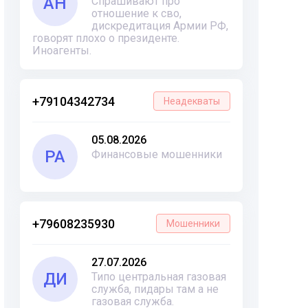
АН
Спрашивают про
отношение к сво,
дискредитация Армии РФ,
говорят плохо о президенте.
Иноагенты.
+79104342734
Неадекваты
05.08.2026
РА
Финансовые мошенники
+79608235930
Мошенники
27.07.2026
ДИ
Типо центральная газовая
служба, пидары там а не
газовая служба.