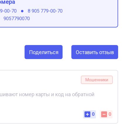
омера
79-00-70
8 905 779-00-70
9057790070
Поделиться
Оставить отзыв
Мошенники
ивают номер карты и код на обратной
0
0