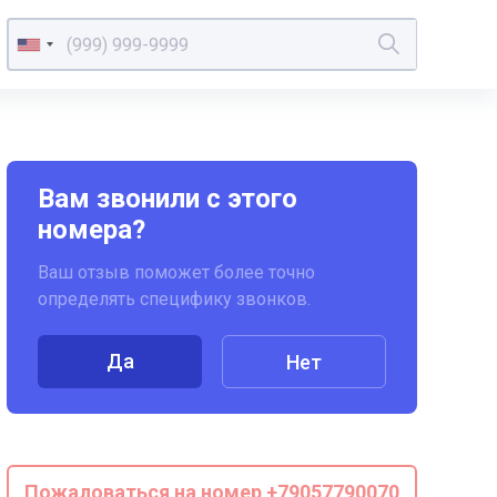
Вам звонили с этого
номера?
Ваш отзыв поможет более точно
определять специфику звонков.
Да
Нет
Пожаловаться на номер +79057790070