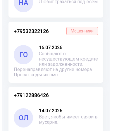
НА
Любит трахаться под всем
+79532322126
Мошенники
16.07.2026
ГО
Сообщают о
несуществующем кредите
или задолженности.
Перенаправляют на другие номера.
Просят коды из смс.
+79122886426
14.07.2026
ОЛ
Врет, якобы имеет связи в
мусарне.