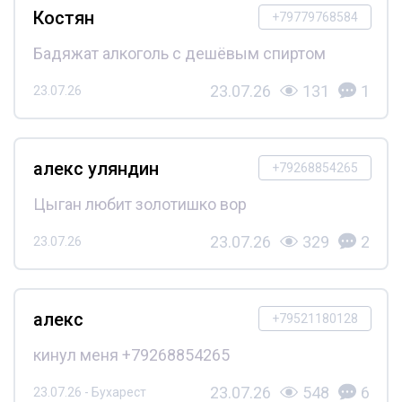
Костян
+79779768584
Бадяжат алкоголь с дешёвым спиртом
23.07.26
131
1
23.07.26
алекс уляндин
+79268854265
Цыган любит золотишко вор
23.07.26
329
2
23.07.26
алекс
+79521180128
кинул меня +79268854265
23.07.26
548
6
23.07.26 - Бухарест