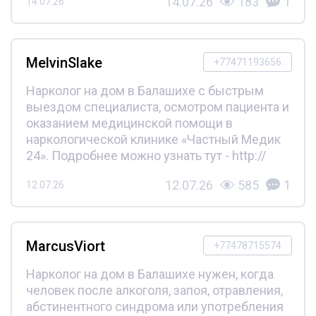
14.07.26
183
1
14.07.26
MelvinSlake
+77471193656
Нарколог на дом в Балашихе с быстрым
выездом специалиста, осмотром пациента и
оказанием медицинской помощи в
наркологической клинике «Частный Медик
24». Подробнее можно узнать тут - http://
12.07.26
585
1
12.07.26
MarcusViort
+77478715574
Нарколог на дом в Балашихе нужен, когда
человек после алкоголя, запоя, отравления,
абстинентного синдрома или употребления