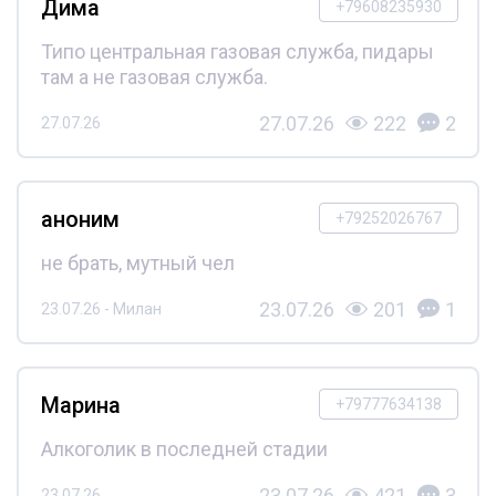
Дима
+79608235930
Типо центральная газовая служба, пидары
там а не газовая служба.
27.07.26
222
2
27.07.26
аноним
+79252026767
не брать, мутный чел
23.07.26
201
1
23.07.26 - Милан
Марина
+79777634138
Алкоголик в последней стадии
23.07.26
421
3
23.07.26