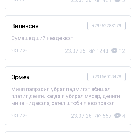
Валенсия
+79262283179
Сумашедший неадекват
23.07.26
1243
12
23.07.26
Эрмек
+79166023478
Миня папрасил убрат падмитат абищал
платит денги. кагда я убирал мусар, дениги
мине нидавала, хател штоби я ево трахал
23.07.26
557
4
23.07.26