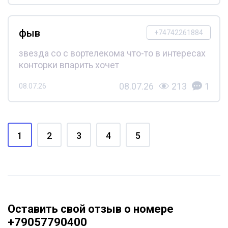
фыв
+74742261884
звезда со с вортелекома что-то в интересах
конторки впарить хочет
08.07.26
213
1
08.07.26
1
2
3
4
5
Оставить свой отзыв о номере
+79057790400