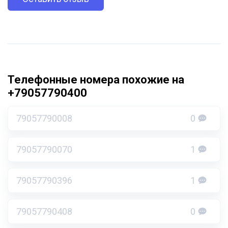
Телефонные номера похожие на
+79057790400
79057790008
0
79057790070
1
79057790396
1
79057790408
0