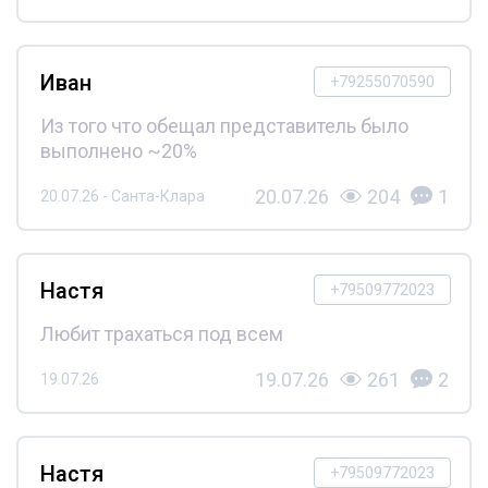
Иван
+79255070590
Из того что обещал представитель было
выполнено ~20%
20.07.26
204
1
20.07.26 - Санта-Клара
Настя
+79509772023
Любит трахаться под всем
19.07.26
261
2
19.07.26
Настя
+79509772023