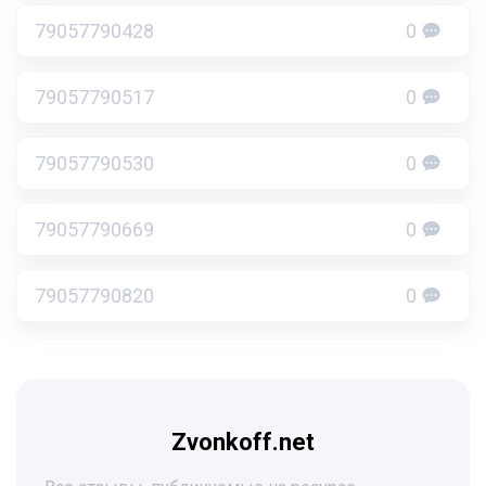
79057790428
0
79057790517
0
79057790530
0
79057790669
0
79057790820
0
Zvonkoff.net