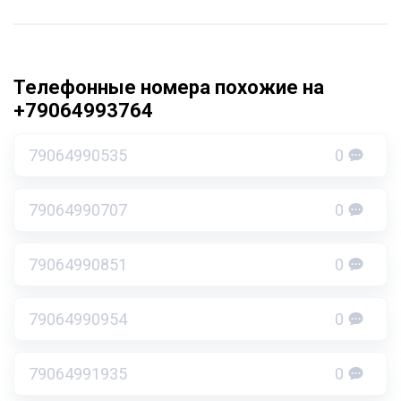
Телефонные номера похожие на
+79064993764
79064990535
0
79064990707
0
79064990851
0
79064990954
0
79064991935
0