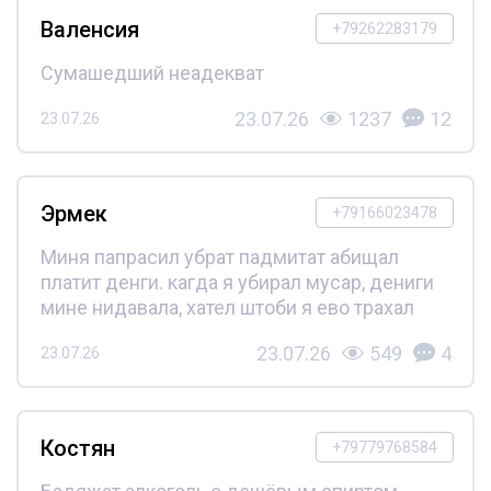
Валенсия
+79262283179
Сумашедший неадекват
23.07.26
1237
12
23.07.26
Эрмек
+79166023478
Миня папрасил убрат падмитат абищал
платит денги. кагда я убирал мусар, дениги
мине нидавала, хател штоби я ево трахал
23.07.26
549
4
23.07.26
Костян
+79779768584