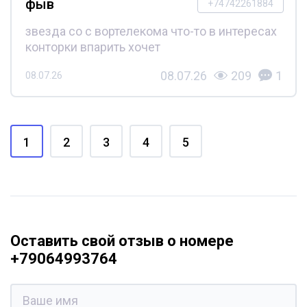
фыв
+74742261884
звезда со с вортелекома что-то в интересах
конторки впарить хочет
08.07.26
209
1
08.07.26
1
2
3
4
5
Оставить свой отзыв о номере
+79064993764