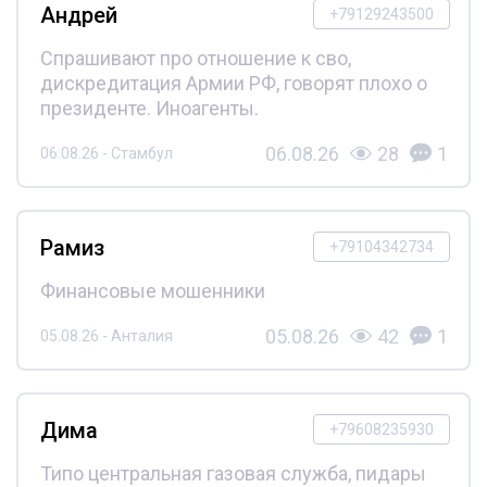
Андрей
+79129243500
Спрашивают про отношение к сво,
дискредитация Армии РФ, говорят плохо о
президенте. Иноагенты.
06.08.26
28
1
06.08.26 - Стамбул
Рамиз
+79104342734
Финансовые мошенники
05.08.26
42
1
05.08.26 - Анталия
Дима
+79608235930
Типо центральная газовая служба, пидары