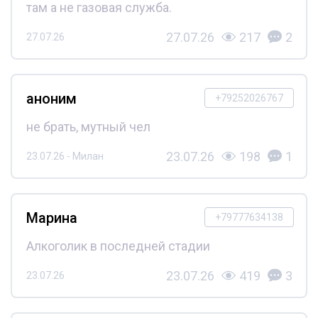
там а не газовая служба.
27.07.26
217
2
27.07.26
аноним
+79252026767
не брать, мутный чел
23.07.26
198
1
23.07.26 - Милан
Марина
+79777634138
Алкоголик в последней стадии
23.07.26
419
3
23.07.26