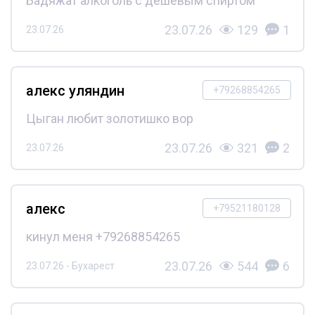
Бадяжат алкоголь с дешёвым спиртом
23.07.26
129
1
23.07.26
алекс уляндин
+79268854265
Цыган любит золотишко вор
23.07.26
321
2
23.07.26
алекс
+79521180128
кинул меня +79268854265
23.07.26
544
6
23.07.26 - Бухарест