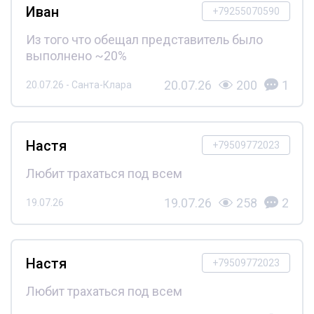
Иван
+79255070590
Из того что обещал представитель было
выполнено ~20%
20.07.26
200
1
20.07.26 - Санта-Клара
Настя
+79509772023
Любит трахаться под всем
19.07.26
258
2
19.07.26
Настя
+79509772023
Любит трахаться под всем