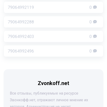
79064992119
0
79064992288
0
79064992403
0
79064992496
0
Zvonkoff.net
Все отзывы, публикуемые на ресурсе
Звонкофф.нет, отражают личное мнение их
авторов. Администрация не несет