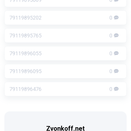
79119895202
0
79119895765
0
79119896055
0
79119896095
0
79119896476
0
Zvonkoff.net