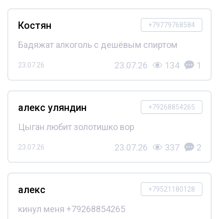
Костян
+79779768584
Бадяжат алкоголь с дешёвым спиртом
23.07.26
134
1
23.07.26
алекс уляндин
+79268854265
Цыган любит золотишко вор
23.07.26
337
2
23.07.26
алекс
+79521180128
кинул меня +79268854265