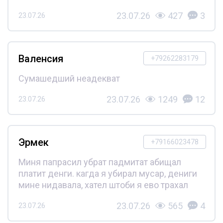
23.07.26
427
3
23.07.26
Валенсия
+79262283179
Сумашедший неадекват
23.07.26
1249
12
23.07.26
Эрмек
+79166023478
Миня папрасил убрат падмитат абищал
платит денги. кагда я убирал мусар, дениги
мине нидавала, хател штоби я ево трахал
23.07.26
565
4
23.07.26