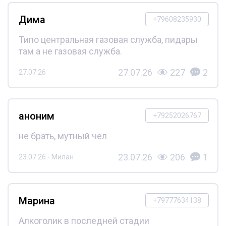
Дима
+79608235930
Типо центральная газовая служба, пидары
там а не газовая служба.
27.07.26
227
2
27.07.26
аноним
+79252026767
не брать, мутный чел
23.07.26
206
1
23.07.26 - Милан
Марина
+79777634138
Алкоголик в последней стадии