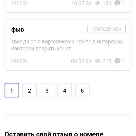
10.07.26
190
1
10.07.26
фыв
+74742261884
звезда со с вортелекома что-то в интересах
конторки впарить хочет
08.07.26
218
1
08.07.26
1
2
3
4
5
Оставить свой отзыв о номере