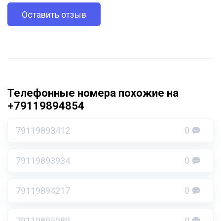
Оставить отзыв
Телефонные номера похожие на
+79119894854
79119893412
0
79119893934
0
79119894217
0
79119895089
0