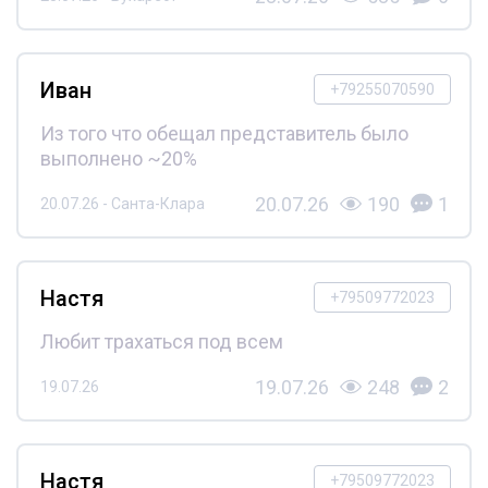
Иван
+79255070590
Из того что обещал представитель было
выполнено ~20%
20.07.26
190
1
20.07.26 - Санта-Клара
Настя
+79509772023
Любит трахаться под всем
19.07.26
248
2
19.07.26
Настя
+79509772023