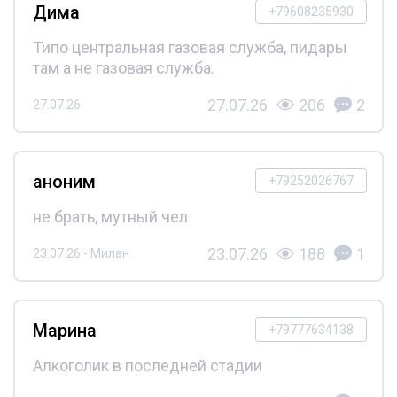
Дима
+79608235930
Типо центральная газовая служба, пидары
там а не газовая служба.
27.07.26
206
2
27.07.26
аноним
+79252026767
не брать, мутный чел
23.07.26
188
1
23.07.26 - Милан
Марина
+79777634138
Алкоголик в последней стадии