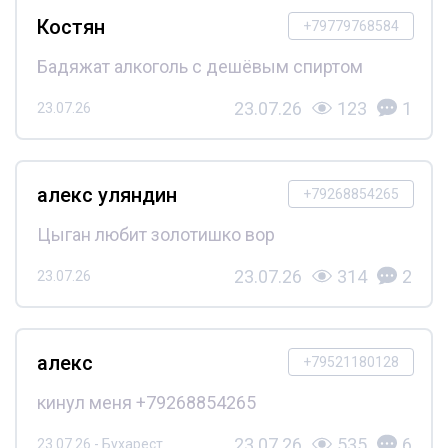
Костян
+79779768584
Бадяжат алкоголь с дешёвым спиртом
23.07.26
123
1
23.07.26
алекс уляндин
+79268854265
Цыган любит золотишко вор
23.07.26
314
2
23.07.26
алекс
+79521180128
кинул меня +79268854265
23.07.26
535
6
23.07.26 - Бухарест