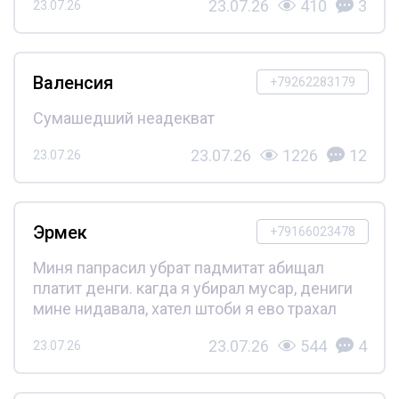
23.07.26
410
3
23.07.26
Валенсия
+79262283179
Сумашедший неадекват
23.07.26
1226
12
23.07.26
Эрмек
+79166023478
Миня папрасил убрат падмитат абищал
платит денги. кагда я убирал мусар, дениги
мине нидавала, хател штоби я ево трахал
23.07.26
544
4
23.07.26