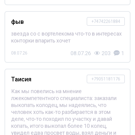
фыв
+74742261884
звезда со с вортелекома что-то в интересах
конторки впарить хочет
08.07.26
203
1
08.07.26
Таисия
+79051181176
Как мы повелись на мнение
лжекомпетентного специалиста: заказали
выкопать колодец, мы надеялись, что
человек хоть как-то разбирается в этом
деле, что-то походил по участку и давай
копать, итого выкопал более 10 колец,
увидел едва просвет воды, взял деньги и