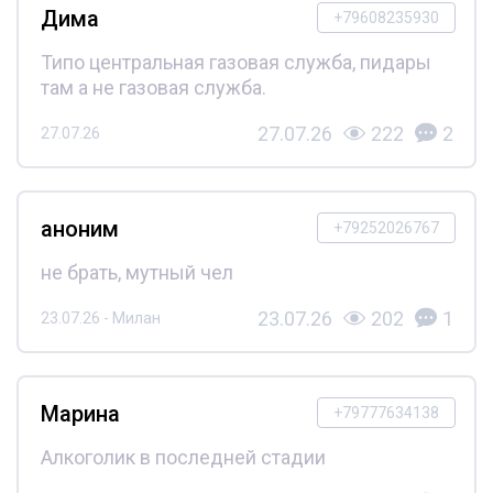
Дима
+79608235930
Типо центральная газовая служба, пидары
там а не газовая служба.
27.07.26
222
2
27.07.26
аноним
+79252026767
не брать, мутный чел
23.07.26
202
1
23.07.26 - Милан
Марина
+79777634138
Алкоголик в последней стадии