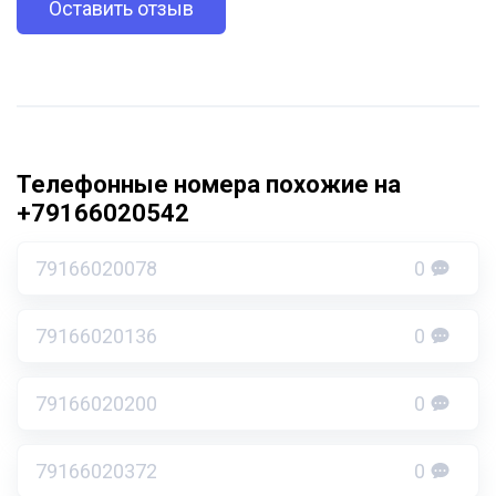
Оставить отзыв
Телефонные номера похожие на
+79166020542
79166020078
0
79166020136
0
79166020200
0
79166020372
0