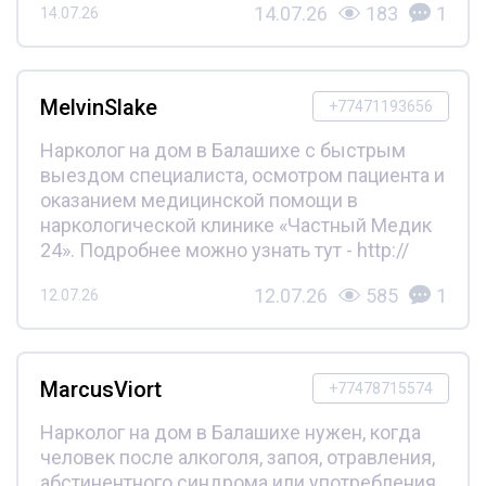
14.07.26
183
1
14.07.26
MelvinSlake
+77471193656
Нарколог на дом в Балашихе с быстрым
выездом специалиста, осмотром пациента и
оказанием медицинской помощи в
наркологической клинике «Частный Медик
24». Подробнее можно узнать тут - http://
12.07.26
585
1
12.07.26
MarcusViort
+77478715574
Нарколог на дом в Балашихе нужен, когда
человек после алкоголя, запоя, отравления,
абстинентного синдрома или употребления