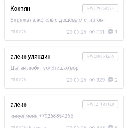
Костян
+79779768584
Бадяжат алкоголь с дешёвым спиртом
23.07.26
131
1
23.07.26
алекс уляндин
+79268854265
Цыган любит золотишко вор
23.07.26
329
2
23.07.26
алекс
+79521180128
кинул меня +79268854265
23.07.26
548
6
23.07.26 - Бухарест