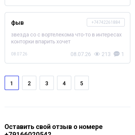
фыв
+74742261884
звезда со с вортелекома что-то в интересах
конторки впарить хочет
08.07.26
213
1
08.07.26
1
2
3
4
5
Оставить свой отзыв о номере
+79166020542