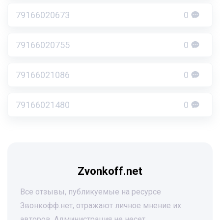
79166020673
0
79166020755
0
79166021086
0
79166021480
0
Zvonkoff.net
Все отзывы, публикуемые на ресурсе
Звонкофф.нет, отражают личное мнение их
авторов. Администрация не несет