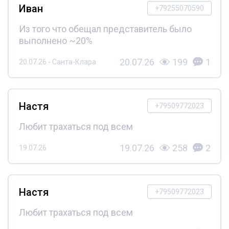
Иван
+79255070590
Из того что обещал представитель было
выполнено ~20%
20.07.26
199
1
20.07.26 - Санта-Клара
Настя
+79509772023
Любит трахаться под всем
19.07.26
258
2
19.07.26
Настя
+79509772023
Любит трахаться под всем