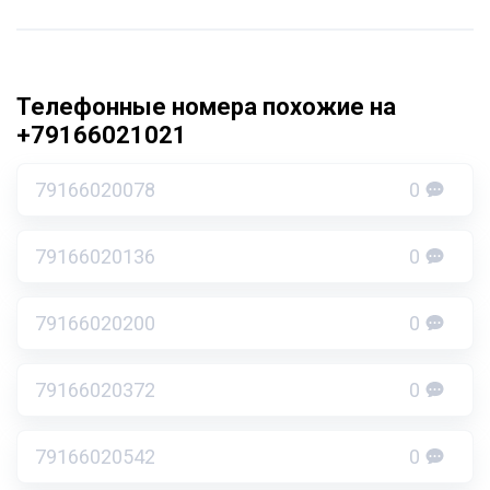
Телефонные номера похожие на
+79166021021
79166020078
0
79166020136
0
79166020200
0
79166020372
0
79166020542
0