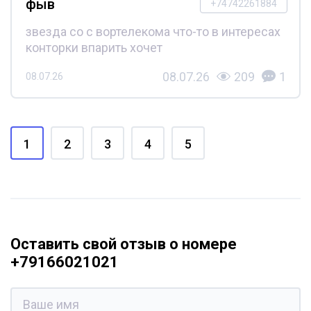
фыв
+74742261884
звезда со с вортелекома что-то в интересах
конторки впарить хочет
08.07.26
209
1
08.07.26
1
2
3
4
5
Оставить свой отзыв о номере
+79166021021