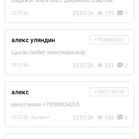
Бадяжат алкоголь с дешёвым спиртом
23.07.26
129
1
23.07.26
алекс уляндин
+79268854265
Цыган любит золотишко вор
23.07.26
321
2
23.07.26
алекс
+79521180128
кинул меня +79268854265
23.07.26
543
6
23.07.26 - Бухарест