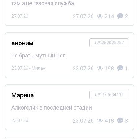
там а не газовая служба.
27.07.26
214
2
27.07.26
аноним
+79252026767
не брать, мутный чел
23.07.26
198
1
23.07.26 - Милан
Марина
+79777634138
Алкоголик в последней стадии
23.07.26
418
3
23.07.26