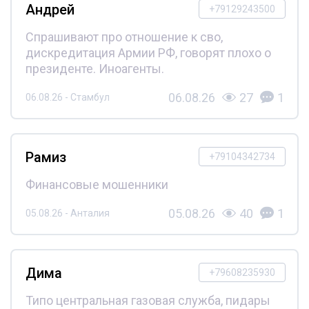
Андрей
+79129243500
Спрашивают про отношение к сво,
дискредитация Армии РФ, говорят плохо о
президенте. Иноагенты.
06.08.26
27
1
06.08.26 - Стамбул
Рамиз
+79104342734
Финансовые мошенники
05.08.26
40
1
05.08.26 - Анталия
Дима
+79608235930
Типо центральная газовая служба, пидары