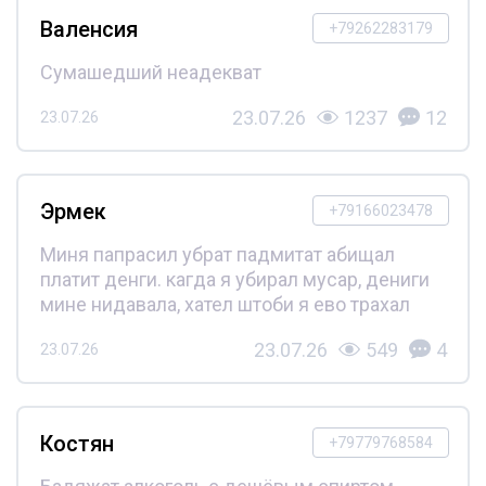
Валенсия
+79262283179
Сумашедший неадекват
23.07.26
1237
12
23.07.26
Эрмек
+79166023478
Миня папрасил убрат падмитат абищал
платит денги. кагда я убирал мусар, дениги
мине нидавала, хател штоби я ево трахал
23.07.26
549
4
23.07.26
Костян
+79779768584