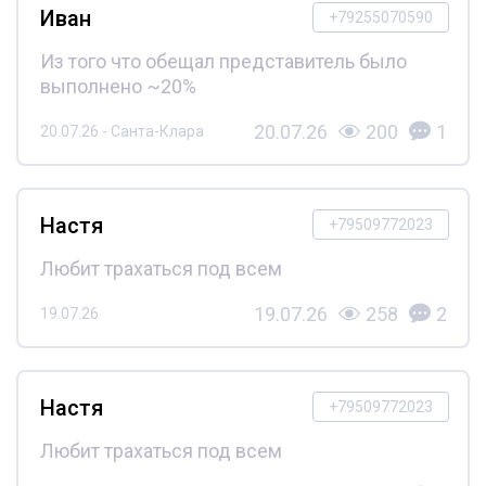
Иван
+79255070590
Из того что обещал представитель было
выполнено ~20%
20.07.26
200
1
20.07.26 - Санта-Клара
Настя
+79509772023
Любит трахаться под всем
19.07.26
258
2
19.07.26
Настя
+79509772023
Любит трахаться под всем