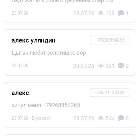
Бадяжат алкоголь с дешёвым спиртом
23.07.26
129
1
23.07.26
алекс уляндин
+79268854265
Цыган любит золотишко вор
23.07.26
321
2
23.07.26
алекс
+79521180128
кинул меня +79268854265
23.07.26
544
6
23.07.26 - Бухарест