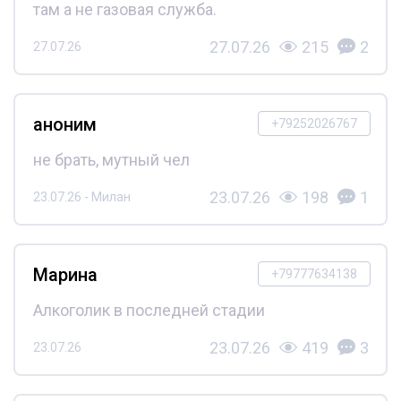
там а не газовая служба.
27.07.26
215
2
27.07.26
аноним
+79252026767
не брать, мутный чел
23.07.26
198
1
23.07.26 - Милан
Марина
+79777634138
Алкоголик в последней стадии
23.07.26
419
3
23.07.26