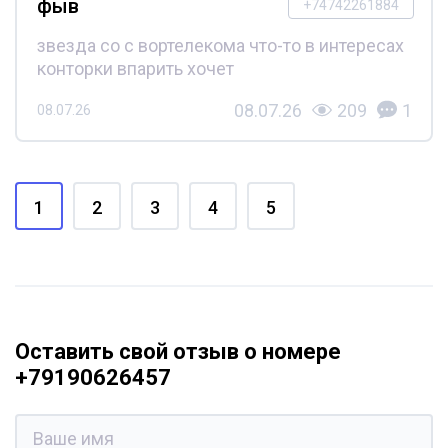
фыв
+74742261884
звезда со с вортелекома что-то в интересах
конторки впарить хочет
08.07.26
209
1
08.07.26
1
2
3
4
5
Оставить свой отзыв о номере
+79190626457