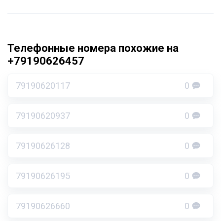
Телефонные номера похожие на
+79190626457
79190620117
0
79190620937
0
79190626128
0
79190626195
0
79190626660
0