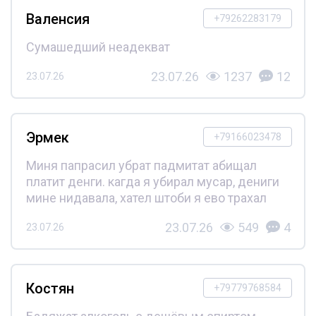
Валенсия
+79262283179
Сумашедший неадекват
23.07.26
1237
12
23.07.26
Эрмек
+79166023478
Миня папрасил убрат падмитат абищал
платит денги. кагда я убирал мусар, дениги
мине нидавала, хател штоби я ево трахал
23.07.26
549
4
23.07.26
Костян
+79779768584