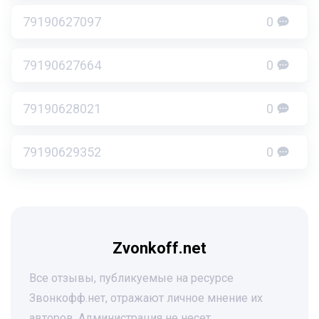
79190627097
0
79190627664
0
79190628021
0
79190629352
0
Zvonkoff.net
Все отзывы, публикуемые на ресурсе
Звонкофф.нет, отражают личное мнение их
авторов. Администрация не несет