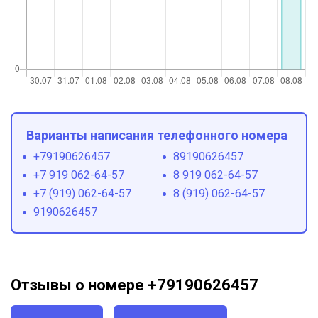
Варианты написания телефонного номера
+79190626457
89190626457
+7 919 062-64-57
8 919 062-64-57
+7 (919) 062-64-57
8 (919) 062-64-57
9190626457
Отзывы о номере +79190626457