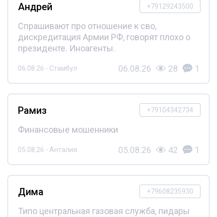
Андрей
+79129243500
Спрашивают про отношение к сво,
дискредитация Армии РФ, говорят плохо о
президенте. Иноагенты.
06.08.26
28
1
06.08.26 - Стамбул
Рамиз
+79104342734
Финансовые мошенники
05.08.26
42
1
05.08.26 - Анталия
Дима
+79608235930
Типо центральная газовая служба, пидары