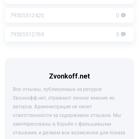
79505512420
0
79505512769
0
Zvonkoff.net
Все отзывы, публикуемые на ресурсе
Звонкофф.нет, отражают личное мнение их
авторов. Администрация не несет
ответственности за содержимое отзывов. Мы
заинтересованы в борьбе с фальшивыми
отзывами, и делаем все возможное для показа