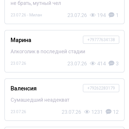
не брать, мутный чел
23.07.26
194
1
23.07.26 - Милан
Марина
+79777634138
Алкоголик в последней стадии
23.07.26
414
3
23.07.26
Валенсия
+79262283179
Сумашедший неадекват
23.07.26
1231
12
23.07.26