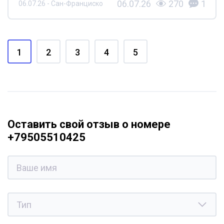
06.07.26
270
1
06.07.26 - Сан-Франциско
1
2
3
4
5
Оставить свой отзыв о номере
+79505510425