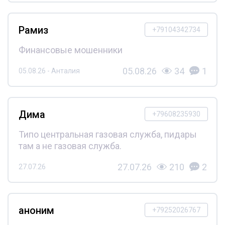
Рамиз
+79104342734
Финансовые мошенники
05.08.26
34
1
05.08.26 - Анталия
Дима
+79608235930
Типо центральная газовая служба, пидары
там а не газовая служба.
27.07.26
210
2
27.07.26
аноним
+79252026767