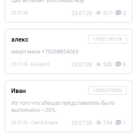
Цыган любит золотишко вор
23.07.26
317
2
23.07.26
алекс
+79521180128
кинул меня +79268854265
23.07.26
540
6
23.07.26 - Бухарест
Иван
+79255070590
Из того что обещал представитель было
выполнено ~20%
20.07.26
194
1
20.07.26 - Санта-Клара