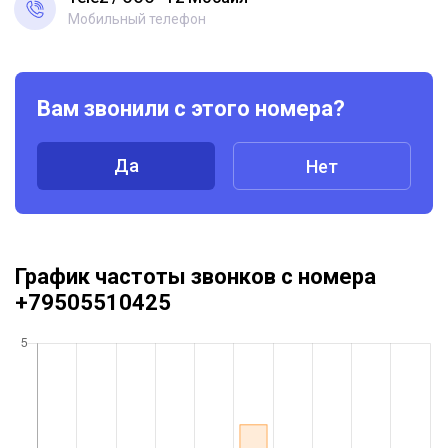
Мобильный телефон
Вам звонили с этого номера?
Да
Нет
График частоты звонков с номера
+79505510425