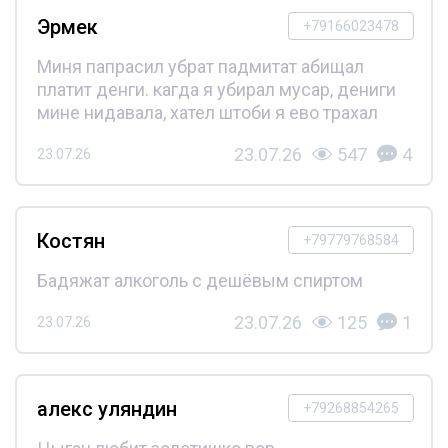
Эрмек
+79166023478
Миня папрасил убрат падмитат абищал
платит денги. кагда я убирал мусар, дениги
мине нидавала, хател штоби я ево трахал
23.07.26
547
4
23.07.26
Костян
+79779768584
Бадяжат алкоголь с дешёвым спиртом
23.07.26
125
1
23.07.26
алекс уляндин
+79268854265