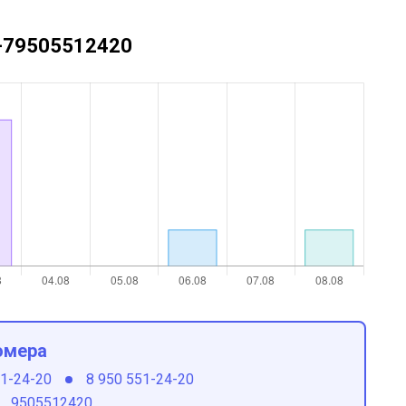
 +79505512420
омера
51-24-20
8 950 551-24-20
9505512420