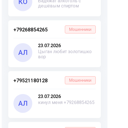
КО
Бадяжат алкоголь с
дешёвым спиртом
+79268854265
Мошенники
23.07.2026
АЛ
Цыган любит золотишко
вор
+79521180128
Мошенники
23.07.2026
АЛ
кинул меня +79268854265