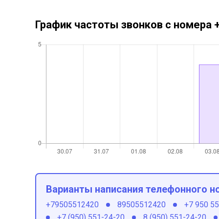
График частоты звонков с номера
Варианты написания телефонного н
+79505512420
89505512420
+7 950 5
+7 (950) 551-24-20
8 (950) 551-24-20