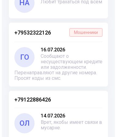
НА
Любит трахаться под всем
+79532322126
Мошенники
16.07.2026
ГО
Сообщают о
несуществующем кредите
или задолженности.
Перенаправляют на другие номера.
Просят коды из смс.
+79122886426
14.07.2026
ОЛ
Врет, якобы имеет связи в
мусарне.