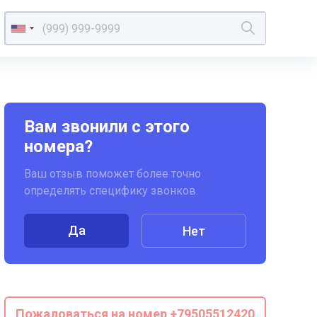
Вам звонили с этого
номера?
Ваш отзыв поможет более точно
определять специфику звонков.
Да
Нет
Пожаловаться на номер +79505512420