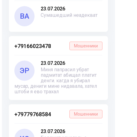
23.07.2026
ВА
Сумашедший неадекват
+79166023478
Мошенники
23.07.2026
ЭР
Миня папрасил убрат
падмитат абищал платит
денги. кагда я убирал
мусар, дениги мине нидавала, хател
штоби я ево трахал
+79779768584
Мошенники
23.07.2026