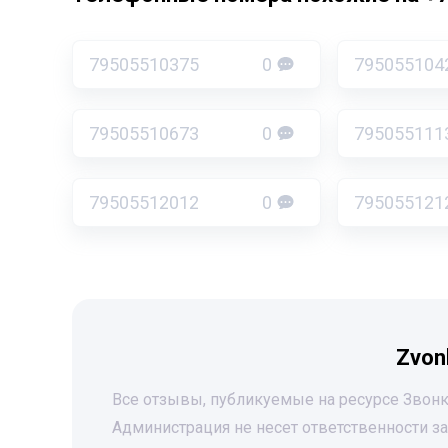
79505510375
0
795055104
79505510673
0
795055111
79505512012
0
795055121
Zvon
Все отзывы, публикуемые на ресурсе Звонк
Администрация не несет ответственности 