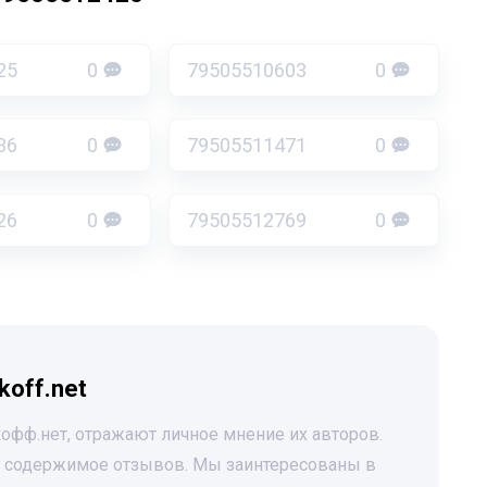
25
0
79505510603
0
36
0
79505511471
0
26
0
79505512769
0
koff.net
офф.нет, отражают личное мнение их авторов.
за содержимое отзывов. Мы заинтересованы в