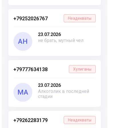
+79252026767
Неадекваты
23.07.2026
АН
не брать, мутный чел
+79777634138
Хулиганы
23.07.2026
МА
Алкоголик в последней
стадии
+79262283179
Неадекваты