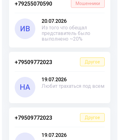
+79255070590
Мошенники
20.07.2026
ИВ
Из того что обещал
представитель было
выполнено ~20%
+79509772023
Другое
19.07.2026
НА
Любит трахаться под всем
+79509772023
Другое
19.07.2026