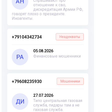
АН
Спрашивают про
отношение к сво,
дискредитация Армии РФ,
говорят плохо о президенте.
Иноагенты.
+79104342734
Неадекваты
05.08.2026
РА
Финансовые мошенники
+79608235930
Мошенники
27.07.2026
ДИ
Типо центральная газовая
служба, пидары там а не
газовая служба.