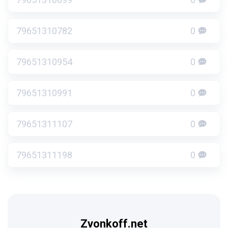
79651310782
0
79651310954
0
79651310991
0
79651311107
0
79651311198
0
Zvonkoff.net