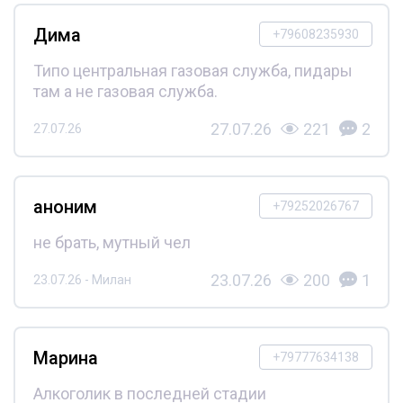
Дима
+79608235930
Типо центральная газовая служба, пидары
там а не газовая служба.
27.07.26
221
2
27.07.26
аноним
+79252026767
не брать, мутный чел
23.07.26
200
1
23.07.26 - Милан
Марина
+79777634138
Алкоголик в последней стадии