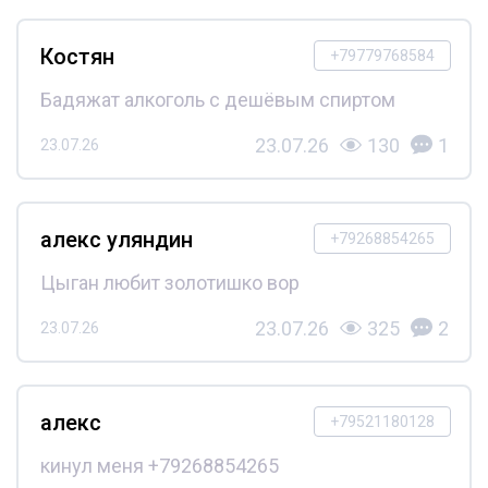
Костян
+79779768584
Бадяжат алкоголь с дешёвым спиртом
23.07.26
130
1
23.07.26
алекс уляндин
+79268854265
Цыган любит золотишко вор
23.07.26
325
2
23.07.26
алекс
+79521180128
кинул меня +79268854265