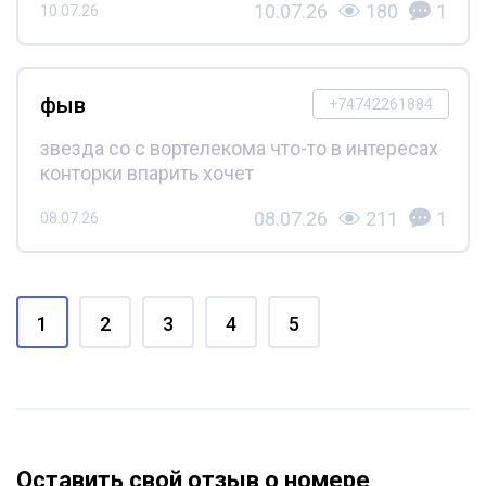
10.07.26
180
1
10.07.26
фыв
+74742261884
звезда со с вортелекома что-то в интересах
конторки впарить хочет
08.07.26
211
1
08.07.26
1
2
3
4
5
Оставить свой отзыв о номере