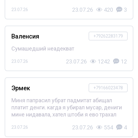
23.07.26
420
3
23.07.26
Валенсия
+79262283179
Сумашедший неадекват
23.07.26
1242
12
23.07.26
Эрмек
+79166023478
Миня папрасил убрат падмитат абищал
платит денги. кагда я убирал мусар, дениги
мине нидавала, хател штоби я ево трахал
23.07.26
554
4
23.07.26