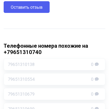
Оставить отзыв
Телефонные номера похожие на
+79651310740
79651310138
0
79651310554
0
79651310679
0
79651310699
0