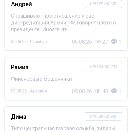
Андрей
+79129243500
Спрашивают про отношение к сво,
дискредитация Армии РФ, говорят плохо о
президенте. Иноагенты.
06.08.26
27
1
06.08.26 - Стамбул
Рамиз
+79104342734
Финансовые мошенники
05.08.26
40
1
05.08.26 - Анталия
Дима
+79608235930
Типо центральная газовая служба, пидары