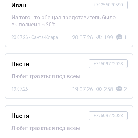
Иван
+79255070590
Из того что обещал представитель было
выполнено ~20%
20.07.26
199
1
20.07.26 - Санта-Клара
Настя
+79509772023
Любит трахаться под всем
19.07.26
258
2
19.07.26
Настя
+79509772023
Любит трахаться под всем