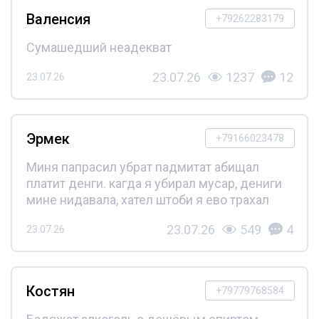
Валенсия
+79262283179
Сумашедший неадекват
23.07.26
1237
12
23.07.26
Эрмек
+79166023478
Миня папрасил убрат падмитат абищал
платит денги. кагда я убирал мусар, дениги
мине нидавала, хател штоби я ево трахал
23.07.26
549
4
23.07.26
Костян
+79779768584