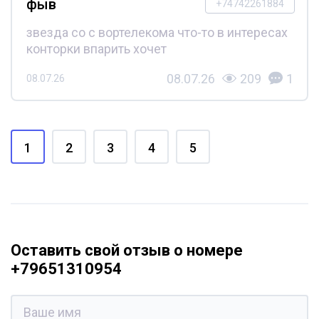
фыв
+74742261884
звезда со с вортелекома что-то в интересах
конторки впарить хочет
08.07.26
209
1
08.07.26
1
2
3
4
5
Оставить свой отзыв о номере
+79651310954