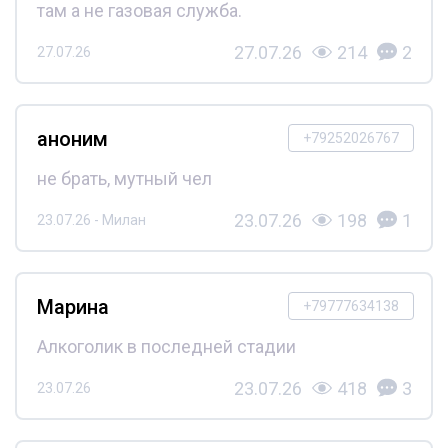
там а не газовая служба.
27.07.26
214
2
27.07.26
аноним
+79252026767
не брать, мутный чел
23.07.26
198
1
23.07.26 - Милан
Марина
+79777634138
Алкоголик в последней стадии
23.07.26
418
3
23.07.26