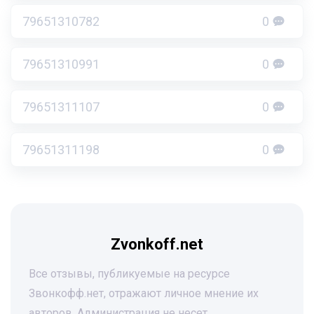
79651310782
0
79651310991
0
79651311107
0
79651311198
0
Zvonkoff.net
Все отзывы, публикуемые на ресурсе
Звонкофф.нет, отражают личное мнение их
авторов. Администрация не несет