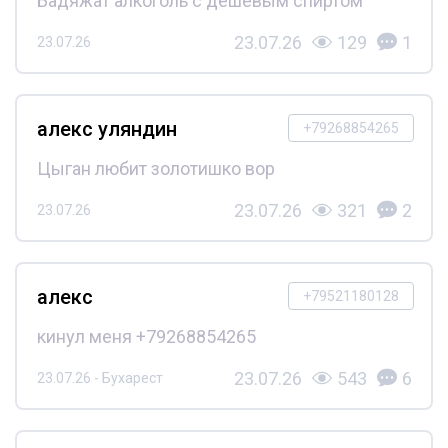
Бадяжат алкоголь с дешёвым спиртом
23.07.26
129
1
23.07.26
алекс уляндин
+79268854265
Цыган любит золотишко вор
23.07.26
321
2
23.07.26
алекс
+79521180128
кинул меня +79268854265
23.07.26
543
6
23.07.26 - Бухарест