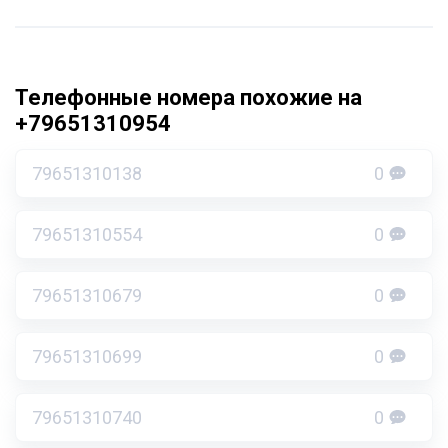
Телефонные номера похожие на
+79651310954
79651310138
0
79651310554
0
79651310679
0
79651310699
0
79651310740
0