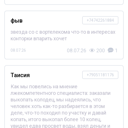
фыв
+74742261884
звезда со с вортелекома что-то в интересах
конторки впарить хочет
08.07.26
200
1
08.07.26
Таисия
+79051181176
Как мы повелись на мнение
лжекомпетентного специалиста: заказали
выкопать колодец, мы надеялись, что
человек хоть как-то разбирается в этом
деле, что-то походил по участку и давай
копать, итого выкопал более 10 колец,
увидел едва просвет воды, взял деньги и