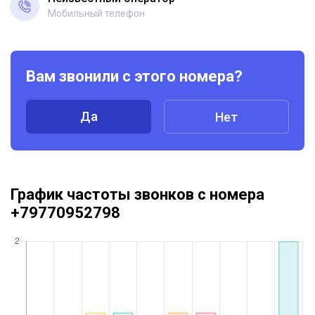
Мобильный телефон
Вам звонили с этого номера?
Да
Нет
График частоты звонков с номера
+79770952798