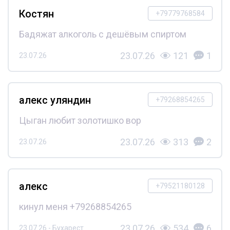
Костян
+79779768584
Бадяжат алкоголь с дешёвым спиртом
23.07.26
121
1
23.07.26
алекс уляндин
+79268854265
Цыган любит золотишко вор
23.07.26
313
2
23.07.26
алекс
+79521180128
кинул меня +79268854265
23.07.26
534
6
23.07.26 - Бухарест