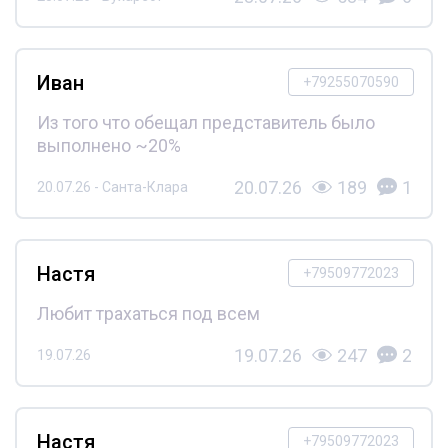
Иван
+79255070590
Из того что обещал представитель было
выполнено ~20%
20.07.26
189
1
20.07.26 - Санта-Клара
Настя
+79509772023
Любит трахаться под всем
19.07.26
247
2
19.07.26
Настя
+79509772023