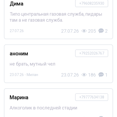
Дима
+79608235930
Типо центральная газовая служба, пидары
там а не газовая служба.
27.07.26
205
2
27.07.26
аноним
+79252026767
не брать, мутный чел
23.07.26
186
1
23.07.26 - Милан
Марина
+79777634138
Алкоголик в последней стадии