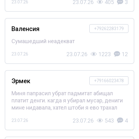
23.07.26
405
3
23.07.26
Валенсия
+79262283179
Сумашедший неадекват
23.07.26
1223
12
23.07.26
Эрмек
+79166023478
Миня папрасил убрат падмитат абищал
платит денги. кагда я убирал мусар, дениги
мине нидавала, хател штоби я ево трахал
23.07.26
543
4
23.07.26