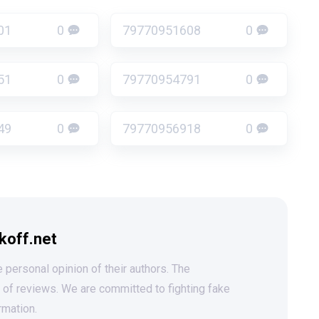
01
0
79770951608
0
51
0
79770954791
0
49
0
79770956918
0
koff.net
 personal opinion of their authors. The
t of reviews. We are committed to fighting fake
rmation.