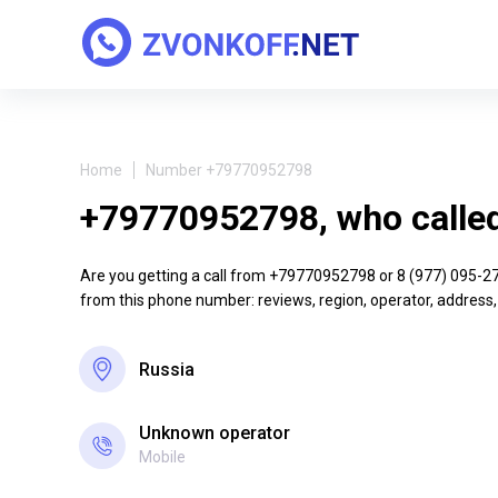
Home
Number +79770952798
+79770952798, who calle
Are you getting a call from +79770952798 or 8 (977) 095-27-9
from this phone number: reviews, region, operator, address,
Russia
Unknown operator
Mobile