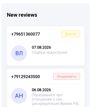
New reviews
+79651360077
Другое
07.08.2026
ВЛ
Подбор новостроек
+79129243500
Неадекваты
06.08.2026
АН
Спрашивают про
отношение к сво,
дискредитация Армии РФ,