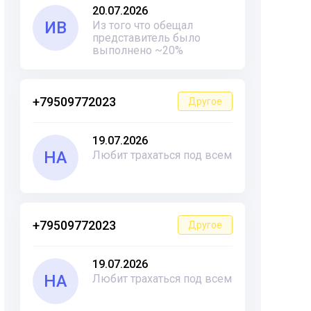
20.07.2026
ИВ
Из того что обещал
представитель было
выполнено ~20%
+79509772023
Другое
19.07.2026
НА
Любит трахаться под всем
+79509772023
Другое
19.07.2026
НА
Любит трахаться под всем