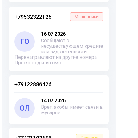
+79532322126
Мошенники
16.07.2026
ГО
Сообщают о
несуществующем кредите
или задолженности.
Перенаправляют на другие номера.
Просят коды из смс.
+79122886426
14.07.2026
ОЛ
Врет, якобы имеет связи в
мусарне.