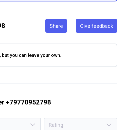
98
Share
Give feedback
, but you can leave your own.
ber +79770952798