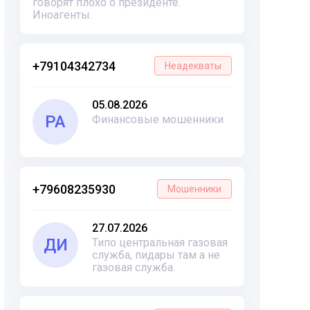
говорят плохо о президенте.
Иноагенты.
+79104342734
Неадекваты
05.08.2026
РА
Финансовые мошенники
+79608235930
Мошенники
27.07.2026
ДИ
Типо центральная газовая
служба, пидары там а не
газовая служба.