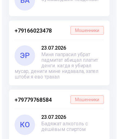
ВА
+79166023478
Мошенники
23.07.2026
ЭР
Миня папрасил убрат
падмитат абищал платит
денги. кагда я убирал
мусар, дениги мине нидавала, хател
штоби я ево трахал
+79779768584
Мошенники
23.07.2026
КО
Бадяжат алкоголь с
дешёвым спиртом