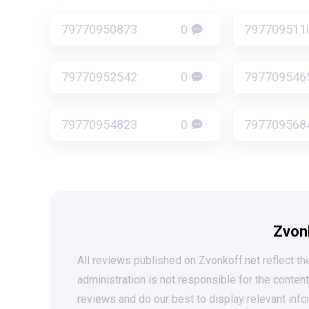
79770950873
0
797709511
79770952542
0
797709546
79770954823
0
797709568
Zvon
All reviews published on Zvonkoff.net reflect the
administration is not responsible for the conten
reviews and do our best to display relevant info