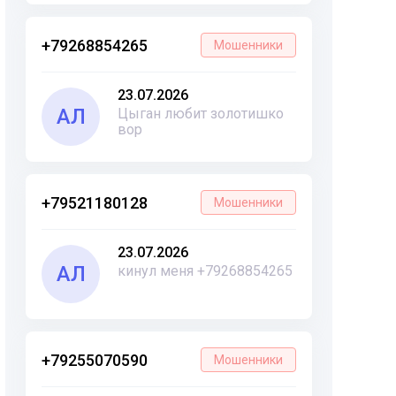
+79268854265
Мошенники
23.07.2026
АЛ
Цыган любит золотишко
вор
+79521180128
Мошенники
23.07.2026
АЛ
кинул меня +79268854265
+79255070590
Мошенники