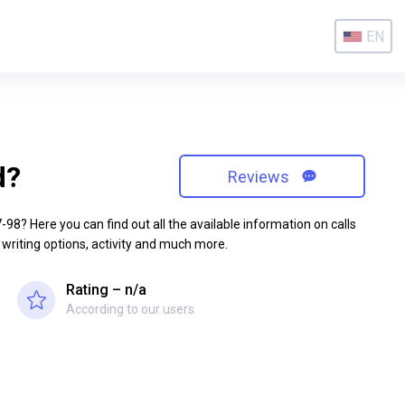
EN
d?
Reviews
8? Here you can find out all the available information on calls
 writing options, activity and much more.
Rating – n/a
According to our users