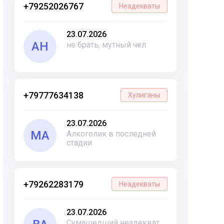
+79252026767
Неадекваты
23.07.2026
АН
не брать, мутный чел
+79777634138
Хулиганы
23.07.2026
МА
Алкоголик в последней
стадии
+79262283179
Неадекваты
23.07.2026
Сумашедший неадекват