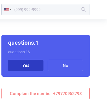
questions.1
questions.16
Yes
No
Complain the number +79770952798