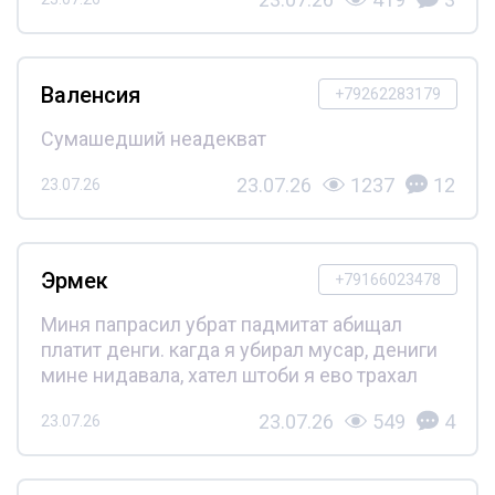
Валенсия
+79262283179
Сумашедший неадекват
23.07.26
1237
12
23.07.26
Эрмек
+79166023478
Миня папрасил убрат падмитат абищал
платит денги. кагда я убирал мусар, дениги
мине нидавала, хател штоби я ево трахал
23.07.26
549
4
23.07.26