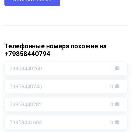
Телефонные номера похожие на
+79858440794
79858440260
1
79858440745
0
79858440782
0
79858441603
0