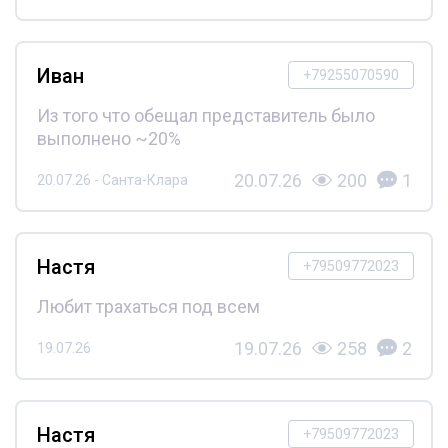
Иван
+79255070590
Из того что обещал представитель было
выполнено ~20%
20.07.26
200
1
20.07.26 - Санта-Клара
Настя
+79509772023
Любит трахаться под всем
19.07.26
258
2
19.07.26
Настя
+79509772023