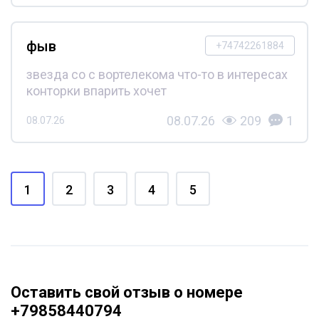
фыв
+74742261884
звезда со с вортелекома что-то в интересах
конторки впарить хочет
08.07.26
209
1
08.07.26
1
2
3
4
5
Оставить свой отзыв о номере
+79858440794