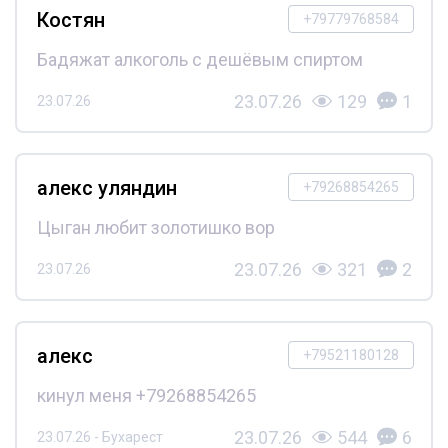
Костян
+79779768584
Бадяжат алкоголь с дешёвым спиртом
23.07.26
129
1
23.07.26
алекс уляндин
+79268854265
Цыган любит золотишко вор
23.07.26
321
2
23.07.26
алекс
+79521180128
кинул меня +79268854265
23.07.26
544
6
23.07.26 - Бухарест