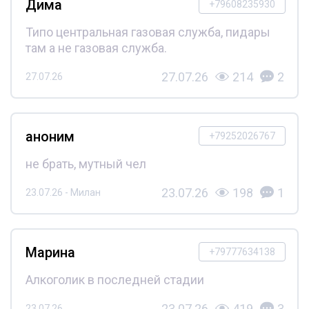
Дима
+79608235930
Типо центральная газовая служба, пидары
там а не газовая служба.
27.07.26
214
2
27.07.26
аноним
+79252026767
не брать, мутный чел
23.07.26
198
1
23.07.26 - Милан
Марина
+79777634138
Алкоголик в последней стадии
23.07.26
419
3
23.07.26