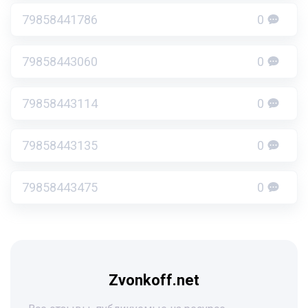
79858441786
0
79858443060
0
79858443114
0
79858443135
0
79858443475
0
Zvonkoff.net