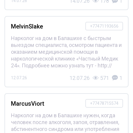
14.07.26
178
1
14.07.26
MelvinSlake
+77471193656
Нарколог на дом в Балашихе с быстрым
выездом специалиста, осмотром пациента и
оказанием медицинской помощи в
наркологической клинике «Частный Медик
24». Подробнее можно узнать тут - http://
12.07.26
571
1
12.07.26
MarcusViort
+77478715574
Нарколог на дом в Балашихе нужен, когда
человек после алкоголя, запоя, отравления,
абстинентного синдрома или употребления