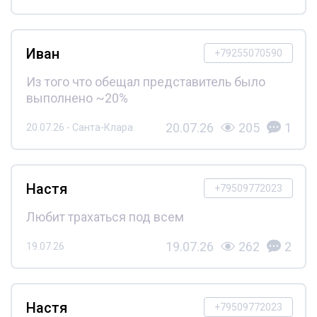
Иван
+79255070590
Из того что обещал представитель было
выполнено ~20%
20.07.26
205
1
20.07.26 - Санта-Клара
Настя
+79509772023
Любит трахаться под всем
19.07.26
262
2
19.07.26
Настя
+79509772023