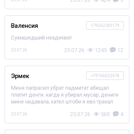
Валенсия
+79262283179
Сумашедший неадекват
23.07.26
1245
12
23.07.26
Эрмек
+79166023478
Миня папрасил убрат падмитат абищал
платит денги. кагда я убирал мусар, дениги
мине нидавала, хател штоби я ево трахал
23.07.26
560
4
23.07.26