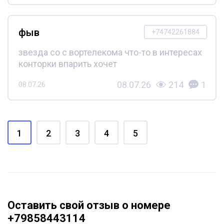
фыв
+74742261884
звезда со с вортелекома что-то в интересах
конторки впарить хочет
08.07.26
214
1
08.07.26
1
2
3
4
5
Оставить свой отзыв о номере
+79858443114