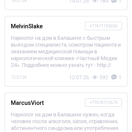
14.07.26
184
1
14.07.26
MelvinSlake
+77471193656
Нарколог на дом в Балашихе с быстрым
выездом специалиста, осмотром пациента и
оказанием медицинской помощи в
наркологической клинике «Частный Медик
24». Подробнее можно узнать тут - http://
12.07.26
592
1
12.07.26
MarcusViort
+77478715574
Нарколог на дом в Балашихе нужен, когда
человек после алкоголя, запоя, отравления,
абстинентного синдрома или употребления