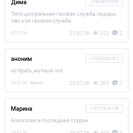
Дима
+79608235930
Типо центральная газовая служба, пидары
там а не газовая служба.
27.07.26
223
2
27.07.26
аноним
+79252026767
не брать, мутный чел
23.07.26
203
1
23.07.26 - Милан
Марина
+79777634138
Алкоголик в последней стадии
23.07.26
424
3
23.07.26