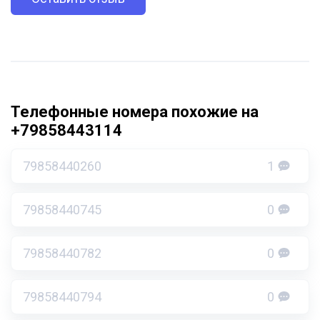
Телефонные номера похожие на
+79858443114
79858440260
1
79858440745
0
79858440782
0
79858440794
0