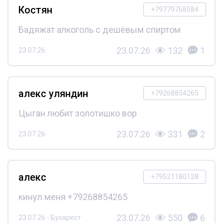
Костян
+79779768584
Бадяжат алкоголь с дешёвым спиртом
23.07.26
132
1
23.07.26
алекс уляндин
+79268854265
Цыган любит золотишко вор
23.07.26
331
2
23.07.26
алекс
+79521180128
кинул меня +79268854265
23.07.26
550
6
23.07.26 - Бухарест