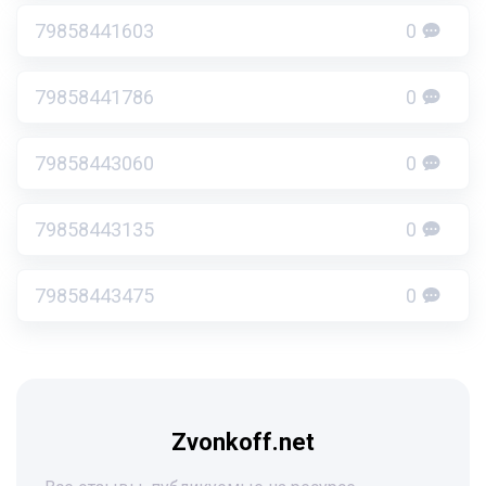
79858441603
0
79858441786
0
79858443060
0
79858443135
0
79858443475
0
Zvonkoff.net