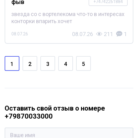
фыв
+74742261884
звезда со с вортелекома что-то в интересах
конторки впарить хочет
08.07.26
211
1
08.07.26
1
2
3
4
5
Оставить свой отзыв о номере
+79870033000