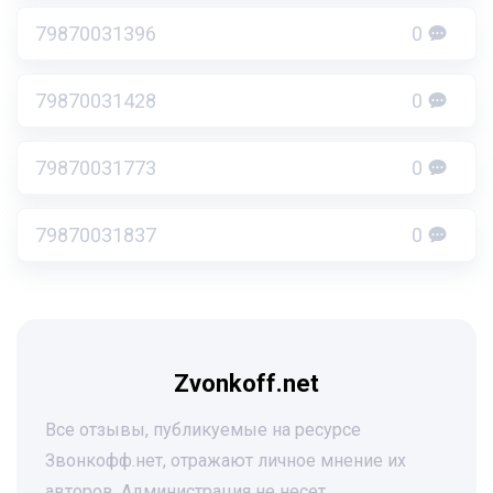
79870031396
0
79870031428
0
79870031773
0
79870031837
0
Zvonkoff.net
Все отзывы, публикуемые на ресурсе
Звонкофф.нет, отражают личное мнение их
авторов. Администрация не несет