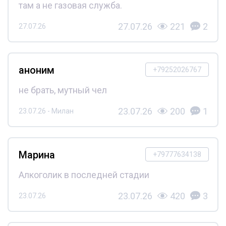
там а не газовая служба.
27.07.26
221
2
27.07.26
аноним
+79252026767
не брать, мутный чел
23.07.26
200
1
23.07.26 - Милан
Марина
+79777634138
Алкоголик в последней стадии
23.07.26
420
3
23.07.26