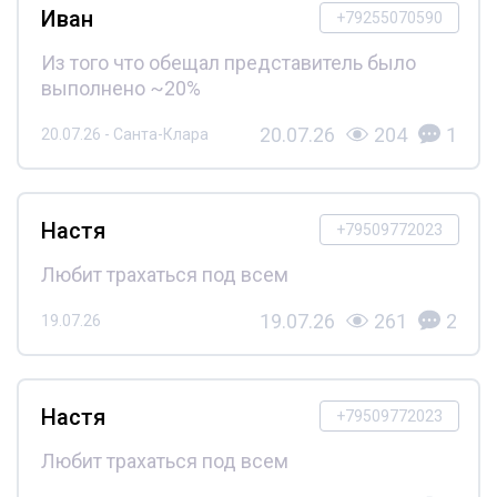
Иван
+79255070590
Из того что обещал представитель было
выполнено ~20%
20.07.26
204
1
20.07.26 - Санта-Клара
Настя
+79509772023
Любит трахаться под всем
19.07.26
261
2
19.07.26
Настя
+79509772023
Любит трахаться под всем