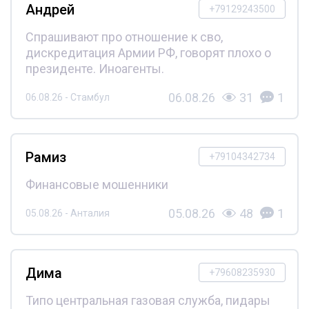
Андрей
+79129243500
Спрашивают про отношение к сво,
дискредитация Армии РФ, говорят плохо о
президенте. Иноагенты.
06.08.26
31
1
06.08.26 - Стамбул
Рамиз
+79104342734
Финансовые мошенники
05.08.26
48
1
05.08.26 - Анталия
Дима
+79608235930
Типо центральная газовая служба, пидары