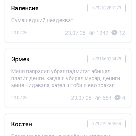
Валенсия
+79262283179
Сумашедший неадекват
23.07.26
1242
12
23.07.26
Эрмек
+79166023478
Миня папрасил убрат падмитат абищал
платит денги. кагда я убирал мусар, дениги
мине нидавала, хател штоби я ево трахал
23.07.26
554
4
23.07.26
Костян
+79779768584