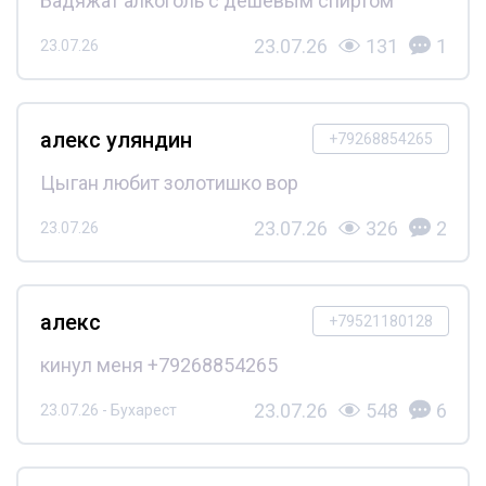
Бадяжат алкоголь с дешёвым спиртом
23.07.26
131
1
23.07.26
алекс уляндин
+79268854265
Цыган любит золотишко вор
23.07.26
326
2
23.07.26
алекс
+79521180128
кинул меня +79268854265
23.07.26
548
6
23.07.26 - Бухарест