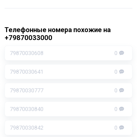
Телефонные номера похожие на
+79870033000
79870030608
0
79870030641
0
79870030777
0
79870030840
0
79870030842
0