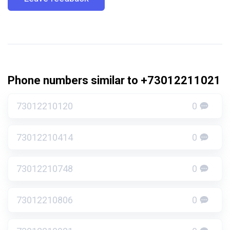
Phone numbers similar to +73012211021
73012210120
0
73012210414
0
73012210748
0
73012210806
0