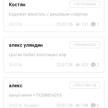
Костян
+79779768584
Бадяжат алкоголь с дешёвым спиртом
23.07.26
131
1
23.07.26
алекс уляндин
+79268854265
Цыган любит золотишко вор
23.07.26
327
2
23.07.26
алекс
+79521180128
кинул меня +79268854265
23.07.26
548
6
23.07.26 - Бухарест