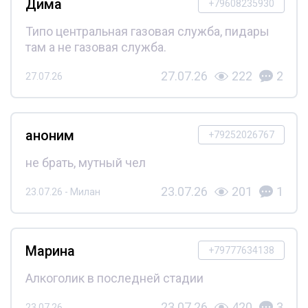
Дима
+79608235930
Типо центральная газовая служба, пидары
там а не газовая служба.
27.07.26
222
2
27.07.26
аноним
+79252026767
не брать, мутный чел
23.07.26
201
1
23.07.26 - Милан
Марина
+79777634138
Алкоголик в последней стадии
23.07.26
420
3
23.07.26