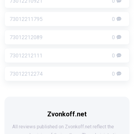
73012210921
0
73012211795
0
73012212089
0
73012212111
0
73012212274
0
Zvonkoff.net
All reviews published on Zvonkoff.net reflect the