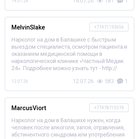
14.07.26
181
1
14.07.26
MelvinSlake
+77471193656
Нарколог на дом в Балашихе с быстрым
выездом специалиста, осмотром пациента и
оказанием медицинской помощи в
наркологической клинике «Частный Медик
24». Подробнее можно узнать тут - http://
12.07.26
583
1
12.07.26
MarcusViort
+77478715574
Нарколог на дом в Балашихе нужен, когда
человек после алкоголя, запоя, отравления,
абстинентного синдрома или употребления