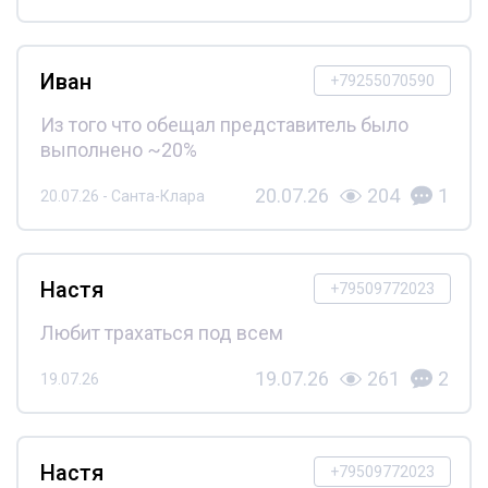
Иван
+79255070590
Из того что обещал представитель было
выполнено ~20%
20.07.26
204
1
20.07.26 - Санта-Клара
Настя
+79509772023
Любит трахаться под всем
19.07.26
261
2
19.07.26
Настя
+79509772023