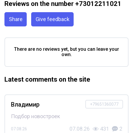
Reviews on the number +73012211021
Share
Give feedback
There are no reviews yet, but you can leave your
own.
Latest comments on the site
Владимир
+79651360077
Подбор новостроек
07.08.26
431
2
07.08.26