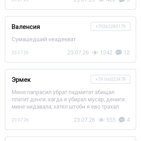
Валенсия
+79262283179
Сумашедший неадекват
23.07.26
1242
12
23.07.26
Эрмек
+79166023478
Миня папрасил убрат падмитат абищал
платит денги. кагда я убирал мусар, дениги
мине нидавала, хател штоби я ево трахал
23.07.26
555
4
23.07.26