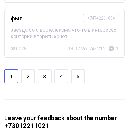
фыв
+74742261884
звезда со с вортелекома что-то в интересах
конторки впарить хочет
08.07.26
212
1
08.07.26
1
2
3
4
5
Leave your feedback about the number
+73012211021