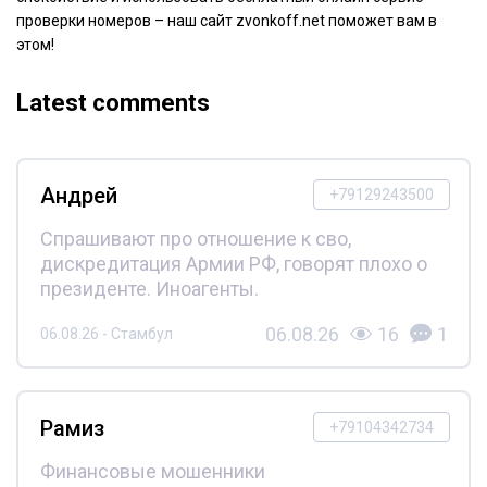
проверки номеров – наш сайт zvonkoff.net поможет вам в
этом!
Latest comments
Андрей
+79129243500
Спрашивают про отношение к сво,
дискредитация Армии РФ, говорят плохо о
президенте. Иноагенты.
06.08.26
16
1
06.08.26 - Стамбул
Рамиз
+79104342734
Финансовые мошенники