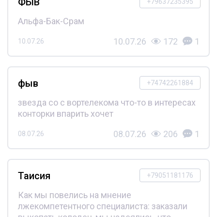
ФЫВ
+79637235395
Альфа-Бак-Срам
10.07.26
172
1
10.07.26
фыв
+74742261884
звезда со с вортелекома что-то в интересах
конторки впарить хочет
08.07.26
206
1
08.07.26
Таисия
+79051181176
Как мы повелись на мнение
лжекомпетентного специалиста: заказали