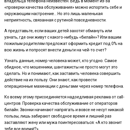
владельца телефона неизвестен. Ведь в момент из-за
«проверки качества обслуживания» можно испортить себе и
окружающим настроение... Но это лишь маленькая
неприятность, связанная с рутиной повседневности.
А представьте, если ваших детей захотят обмануть или
узнать, где они живут с какого-нибудь «билайн»? Или вашим
пожилым родителям предложат оформить кредит под 0% на
всю жизнь и попросят внести деньги на чей-то счет?
Узнать данные, номер человека может, кто угодно. Самое
обидное, что мошенники, шантажисты не просто могут это
сделать. Но и понимают, как заставить человека совершить
действие на их пользу. Они знают, как провести
операционные махинации с деньгами через номер телефона.
Ко всему этому присоединяется надоедливая реклама от call-
центров. Проверка качества обслуживание от операторов
билайн. Звонки начинают напрягать и вовсе не несут никакой
пользы, лишь забирают свободное время и лишний раз
заставляют жену или мужа поинтересоваться: «А кто звонит
тебе все время!?»