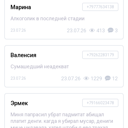
Марина
+79777634138
Алкоголик в последней стадии
23.07.26
413
3
23.07.26
Валенсия
+79262283179
Сумашедший неадекват
23.07.26
1229
12
23.07.26
Эрмек
+79166023478
Миня папрасил убрат падмитат абищал
платит денги. кагда я убирал мусар, дениги
мине нидавала, хател штоби я ево трахал