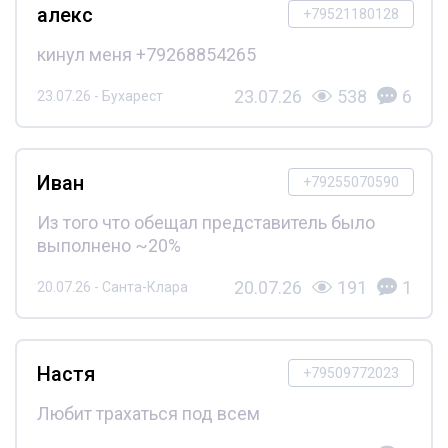
алекс
+79521180128
кинул меня +79268854265
23.07.26
538
6
23.07.26 - Бухарест
Иван
+79255070590
Из того что обещал представитель было
выполнено ~20%
20.07.26
191
1
20.07.26 - Санта-Клара
Настя
+79509772023
Любит трахаться под всем