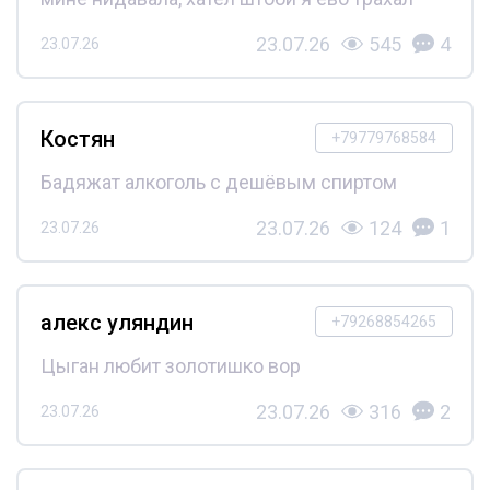
23.07.26
545
4
23.07.26
Костян
+79779768584
Бадяжат алкоголь с дешёвым спиртом
23.07.26
124
1
23.07.26
алекс уляндин
+79268854265
Цыган любит золотишко вор
23.07.26
316
2
23.07.26