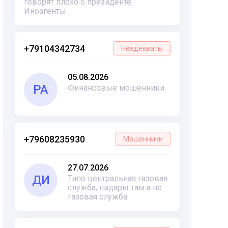
говорят плохо о президенте.
Иноагенты.
+79104342734
Неадекваты
05.08.2026
РА
Финансовые мошенники
+79608235930
Мошенники
27.07.2026
ДИ
Типо центральная газовая
служба, пидары там а не
газовая служба.