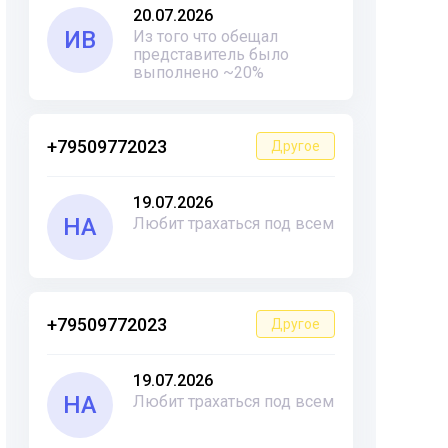
20.07.2026
ИВ
Из того что обещал
представитель было
выполнено ~20%
+79509772023
Другое
19.07.2026
НА
Любит трахаться под всем
+79509772023
Другое
19.07.2026
НА
Любит трахаться под всем