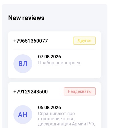
New reviews
+79651360077
Другое
07.08.2026
ВЛ
Подбор новостроек
+79129243500
Неадекваты
06.08.2026
АН
Спрашивают про
отношение к сво,
дискредитация Армии РФ,