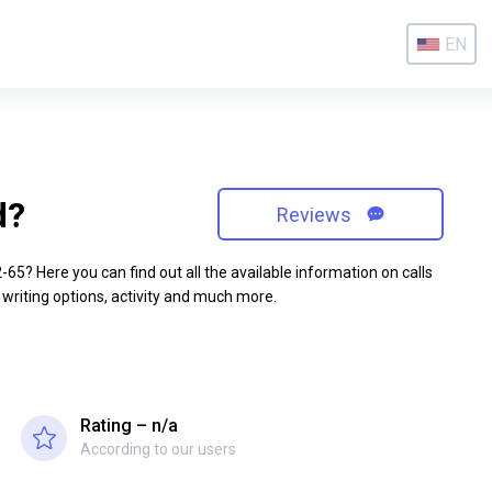
EN
d?
Reviews
5? Here you can find out all the available information on calls
 writing options, activity and much more.
Rating – n/a
According to our users