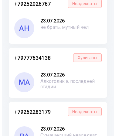
+79252026767
Неадекваты
23.07.2026
АН
не брать, мутный чел
+79777634138
Хулиганы
23.07.2026
МА
Алкоголик в последней
стадии
+79262283179
Неадекваты
23.07.2026
Сумашедший неадекват