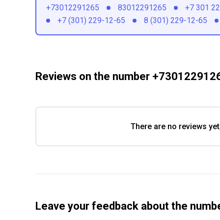
+73012291265
83012291265
+7 301 2
+7 (301) 229-12-65
8 (301) 229-12-65
Reviews on the number +730122912
There are no reviews yet
Leave your feedback about the num