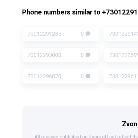
Phone numbers similar to +7301229
73012291285
0
730122914
73012293000
0
730122959
73012296070
0
730122961
Zvon
All reviews published on Zvonkoff.net reflect the