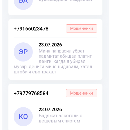
ВА
+79166023478
Мошенники
23.07.2026
ЭР
Миня папрасил убрат
падмитат абищал платит
денги. кагда я убирал
мусар, дениги мине нидавала, хател
штоби я ево трахал
+79779768584
Мошенники
23.07.2026
КО
Бадяжат алкоголь с
дешёвым спиртом