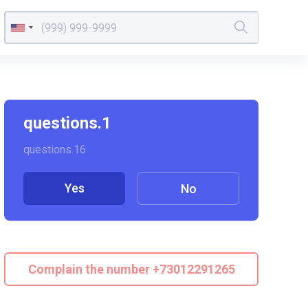
questions.1
questions.16
Yes
No
Complain the number +73012291265