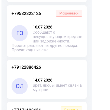
+79532322126
Мошенники
16.07.2026
ГО
Сообщают о
несуществующем кредите
или задолженности.
Перенаправляют на другие номера.
Просят коды из смс.
+79122886426
14.07.2026
ОЛ
Врет, якобы имеет связи в
мусарне.