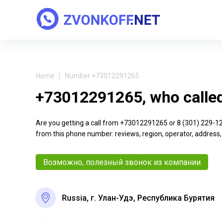
Home
Number +73012291265
+73012291265, who calle
Are you getting a call from +73012291265 or 8 (301) 229-12-6
from this phone number: reviews, region, operator, address,
Возможно, полезный звонок из компании
Russia, г. Улан-Удэ, Республика Бурятия