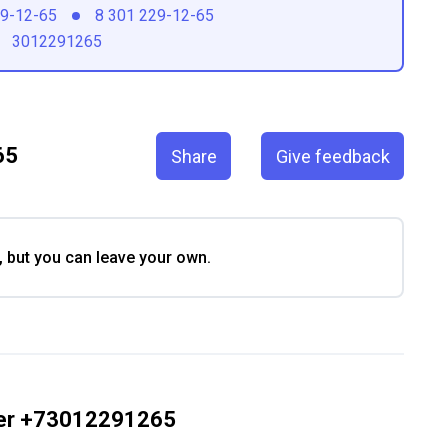
29-12-65
8 301 229-12-65
3012291265
65
Share
Give feedback
, but you can leave your own.
ber +73012291265