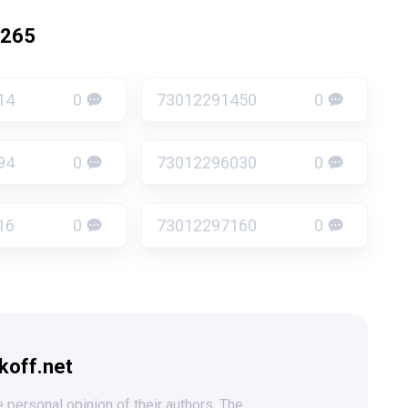
1265
14
0
73012291450
0
94
0
73012296030
0
16
0
73012297160
0
koff.net
 personal opinion of their authors. The