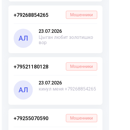
+79268854265
Мошенники
23.07.2026
АЛ
Цыган любит золотишко
вор
+79521180128
Мошенники
23.07.2026
АЛ
кинул меня +79268854265
+79255070590
Мошенники