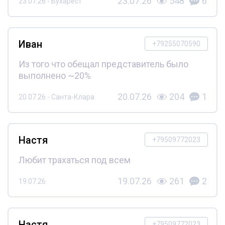
23.07.26
548
6
23.07.26 - Бухарест
Иван
+79255070590
Из того что обещал представитель было
выполнено ~20%
20.07.26
204
1
20.07.26 - Санта-Клара
Настя
+79509772023
Любит трахаться под всем
19.07.26
261
2
19.07.26
Настя
+79509772023