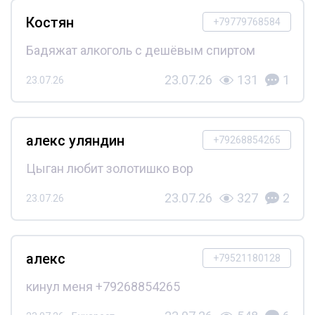
Костян
+79779768584
Бадяжат алкоголь с дешёвым спиртом
23.07.26
131
1
23.07.26
алекс уляндин
+79268854265
Цыган любит золотишко вор
23.07.26
327
2
23.07.26
алекс
+79521180128
кинул меня +79268854265