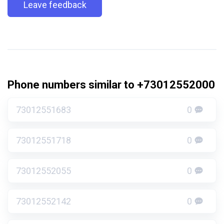
Leave feedback
Phone numbers similar to +73012552000
73012551683
0
73012551718
0
73012552055
0
73012552142
0