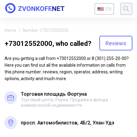
EN
Home
Number +73012552000
+73012552000, who called?
Reviews
Are you getting a call from +73012552000 or 8 (301) 255-20-00?
Here you can find out all the available information on calls from
this phone number: reviews, region, operator, address, writing
options, activity and much more.
Торговая площадь Фортуна
Торговый центр, Рынок, Продажа и аренда
коммерческой недвижимости
просп. Автомобилистов, 4Б/2, Улан-Удэ