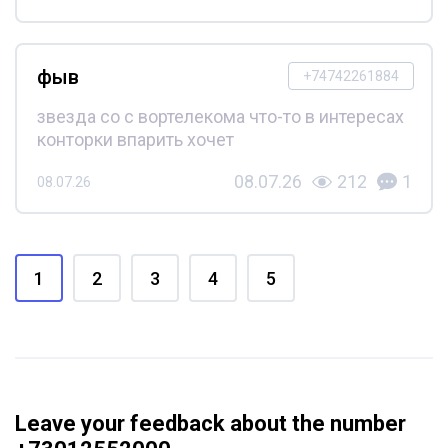
фыв
+74742261884
звезда со с вортелекома что-то в интересах
конторки впарить хочет
08.07.26
212
1
08.07.26
1
2
3
4
5
Leave your feedback about the number