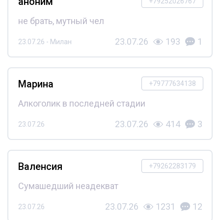
аноним
+79252026767
не брать, мутный чел
23.07.26
193
1
23.07.26 - Милан
Марина
+79777634138
Алкоголик в последней стадии
23.07.26
414
3
23.07.26
Валенсия
+79262283179
Сумашедший неадекват
23.07.26
1231
12
23.07.26