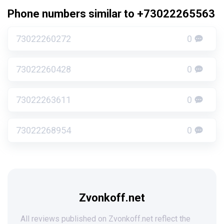
Phone numbers similar to +73022265563
73022260272
0
73022260428
0
73022263611
0
73022268954
0
Zvonkoff.net
All reviews published on Zvonkoff.net reflect the