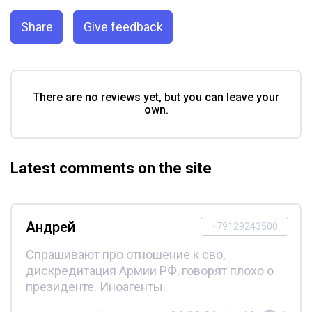
Share
Give feedback
There are no reviews yet, but you can leave your
own.
Latest comments on the site
Андрей
+79129243500
Спрашивают про отношение к сво,
дискредитация Армии РФ, говорят плохо о
президенте. Иноагенты.