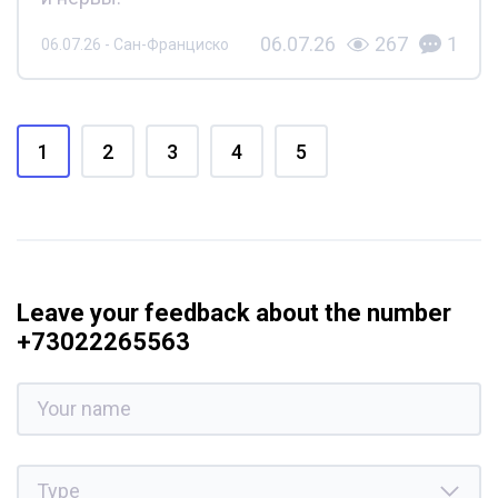
06.07.26
267
1
06.07.26 - Сан-Франциско
1
2
3
4
5
Leave your feedback about the number
+73022265563