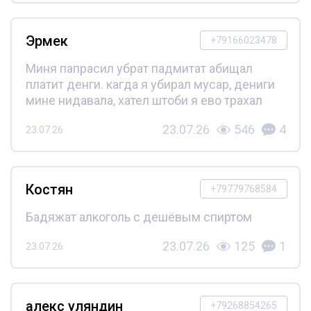
Эрмек
+79166023478
Миня папрасил убрат падмитат абищал
платит денги. кагда я убирал мусар, дениги
мине нидавала, хател штоби я ево трахал
23.07.26
546
4
23.07.26
Костян
+79779768584
Бадяжат алкоголь с дешёвым спиртом
23.07.26
125
1
23.07.26
алекс уляндин
+79268854265