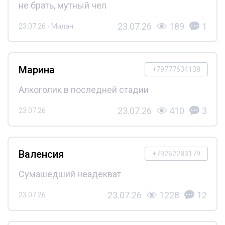
не брать, мутный чел
23.07.26
189
1
23.07.26 - Милан
Марина
+79777634138
Алкоголик в последней стадии
23.07.26
410
3
23.07.26
Валенсия
+79262283179
Сумашедший неадекват
23.07.26
1228
12
23.07.26