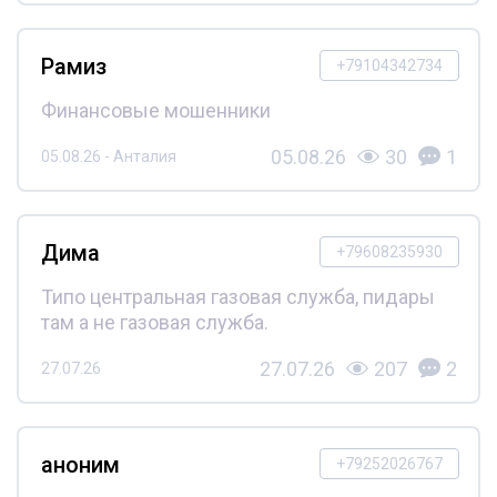
Рамиз
+79104342734
Финансовые мошенники
05.08.26
30
1
05.08.26 - Анталия
Дима
+79608235930
Типо центральная газовая служба, пидары
там а не газовая служба.
27.07.26
207
2
27.07.26
аноним
+79252026767