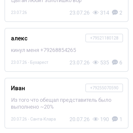
Цыган любит золотишко вор
23.07.26
314
2
23.07.26
алекс
+79521180128
кинул меня +79268854265
23.07.26
535
6
23.07.26 - Бухарест
Иван
+79255070590
Из того что обещал представитель было
выполнено ~20%
20.07.26
190
1
20.07.26 - Санта-Клара