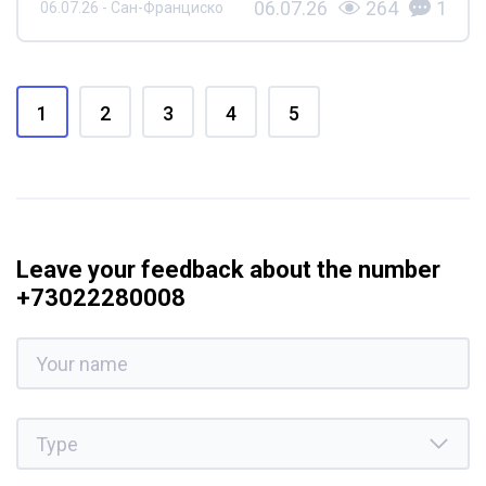
06.07.26
264
1
06.07.26 - Сан-Франциско
1
2
3
4
5
Leave your feedback about the number
+73022280008