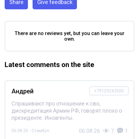
Share
Give feedback
There are no reviews yet, but you can leave your
own.
Latest comments on the site
Андрей
+79129243500
Спрашивают про отношение к сво,
дискредитация Армии РФ, говорят плохо о
президенте. Иноагенты.
06.08.26
7
1
06.08.26 - Стамбул