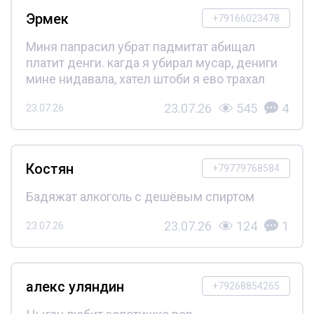
Эрмек
+79166023478
Миня папрасил убрат падмитат абищал
платит денги. кагда я убирал мусар, дениги
мине нидавала, хател штоби я ево трахал
23.07.26
545
4
23.07.26
Костян
+79779768584
Бадяжат алкоголь с дешёвым спиртом
23.07.26
124
1
23.07.26
алекс уляндин
+79268854265