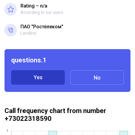
Rating – n/a
According to our users
ПАО "Ростелеком"
Landline
questions.1
Yes
No
Call frequency chart from number
+73022318590