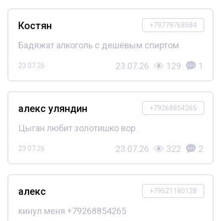
Костян
+79779768584
Бадяжат алкоголь с дешёвым спиртом
23.07.26
129
1
23.07.26
алекс уляндин
+79268854265
Цыган любит золотишко вор
23.07.26
322
2
23.07.26
алекс
+79521180128
кинул меня +79268854265