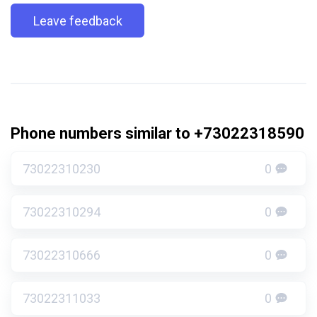
Leave feedback
Phone numbers similar to +73022318590
73022310230
0
73022310294
0
73022310666
0
73022311033
0