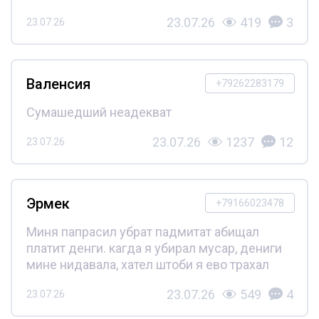
23.07.26
419
3
23.07.26
Валенсия
+79262283179
Сумашедший неадекват
23.07.26
1237
12
23.07.26
Эрмек
+79166023478
Миня папрасил убрат падмитат абищал
платит денги. кагда я убирал мусар, дениги
мине нидавала, хател штоби я ево трахал
23.07.26
549
4
23.07.26