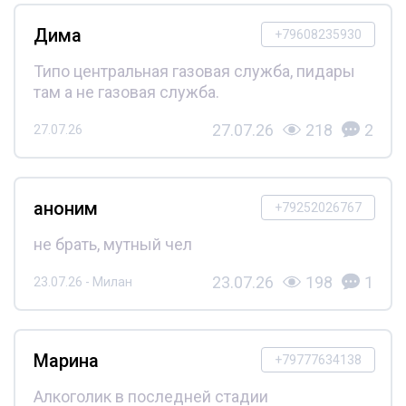
Дима
+79608235930
Типо центральная газовая служба, пидары
там а не газовая служба.
27.07.26
218
2
27.07.26
аноним
+79252026767
не брать, мутный чел
23.07.26
198
1
23.07.26 - Милан
Марина
+79777634138
Алкоголик в последней стадии