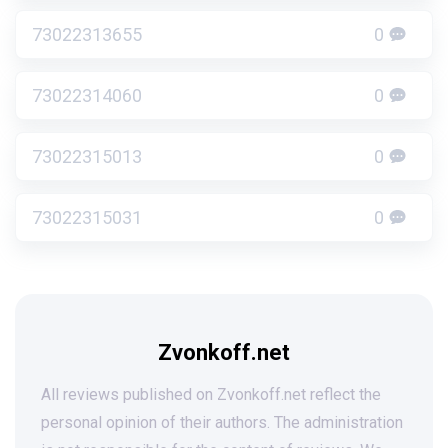
73022313655
0
73022314060
0
73022315013
0
73022315031
0
Zvonkoff.net
All reviews published on Zvonkoff.net reflect the
personal opinion of their authors. The administration