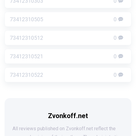
73412310303
0
73412310505
0
73412310512
0
73412310521
0
73412310522
0
Zvonkoff.net
All reviews published on Zvonkoff.net reflect the