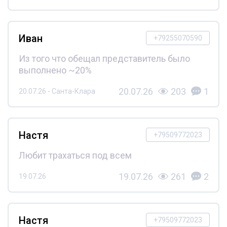
Иван
+79255070590
Из того что обещал представитель было
выполнено ~20%
20.07.26
203
1
20.07.26 - Санта-Клара
Настя
+79509772023
Любит трахаться под всем
19.07.26
261
2
19.07.26
Настя
+79509772023