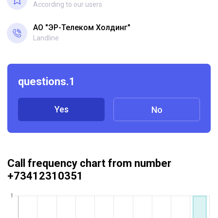
According to our users
АО "ЭР-Телеком Холдинг"
Landline
questions.1
Yes
No
Call frequency chart from number
+73412310351