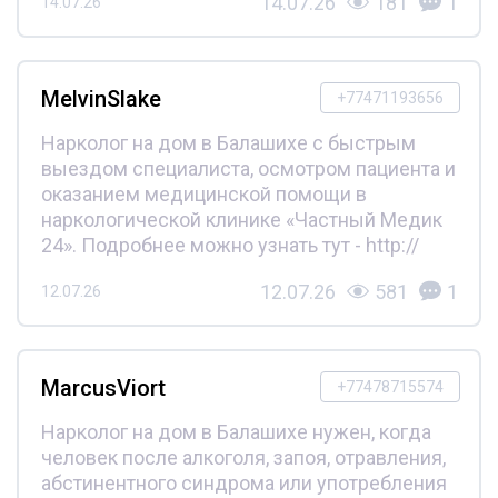
14.07.26
181
1
14.07.26
MelvinSlake
+77471193656
Нарколог на дом в Балашихе с быстрым
выездом специалиста, осмотром пациента и
оказанием медицинской помощи в
наркологической клинике «Частный Медик
24». Подробнее можно узнать тут - http://
12.07.26
581
1
12.07.26
MarcusViort
+77478715574
Нарколог на дом в Балашихе нужен, когда
человек после алкоголя, запоя, отравления,
абстинентного синдрома или употребления