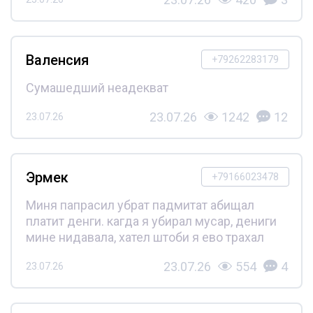
Валенсия
+79262283179
Сумашедший неадекват
23.07.26
1242
12
23.07.26
Эрмек
+79166023478
Миня папрасил убрат падмитат абищал
платит денги. кагда я убирал мусар, дениги
мине нидавала, хател штоби я ево трахал
23.07.26
554
4
23.07.26