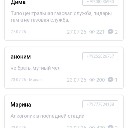
Дима
+79608235930
Типо центральная газовая служба, пидары
там а не газовая служба.
27.07.26
221
2
27.07.26
аноним
+79252026767
не брать, мутный чел
23.07.26
200
1
23.07.26 - Милан
Марина
+79777634138
Алкоголик в последней стадии
23.07.26
420
3
23.07.26