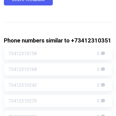
Phone numbers similar to +73412310351
73412310158
0
73412310168
0
73412310242
0
73412310270
0