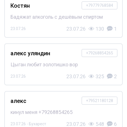
Костян
+79779768584
Бадяжат алкоголь с дешёвым спиртом
23.07.26
130
1
23.07.26
алекс уляндин
+79268854265
Цыган любит золотишко вор
23.07.26
325
2
23.07.26
алекс
+79521180128
кинул меня +79268854265
23.07.26
548
6
23.07.26 - Бухарест