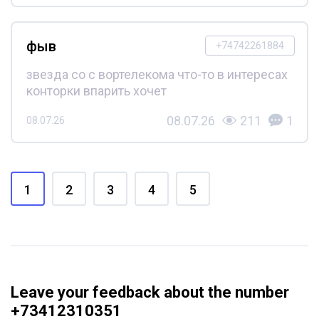
фыв
+74742261884
звезда со с вортелекома что-то в интересах
конторки впарить хочет
08.07.26
211
1
08.07.26
1
2
3
4
5
Leave your feedback about the number
+73412310351